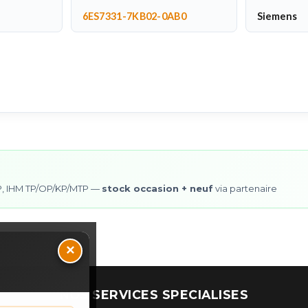
6ES7331-7KB02-0AB0
Siemens
0SP, IHM TP/OP/KP/MTP —
stock occasion + neuf
via partenaire
×
NOS SERVICES SPECIALISES