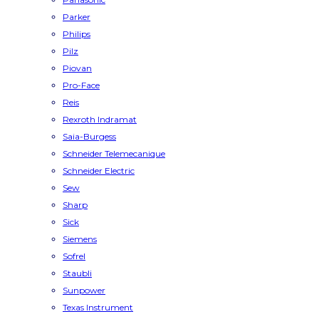
Parker
Philips
Pilz
Piovan
Pro-Face
Reis
Rexroth Indramat
Saia-Burgess
Schneider Telemecanique
Schneider Electric
Sew
Sharp
Sick
Siemens
Sofrel
Staubli
Sunpower
Texas Instrument