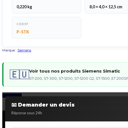
0,220 kg
8,0 × 4,0 × 12,5 cm
CODEF
P-STK
Marque :
Siemens
Voir tous nos produits Siemens Simatic
🇪🇺
S7-200, S7-300, S7-1200, S7-1200 G2, S7-1500, ET 20
Back to Top
📧 Demander un devis
Réponse sous 24h