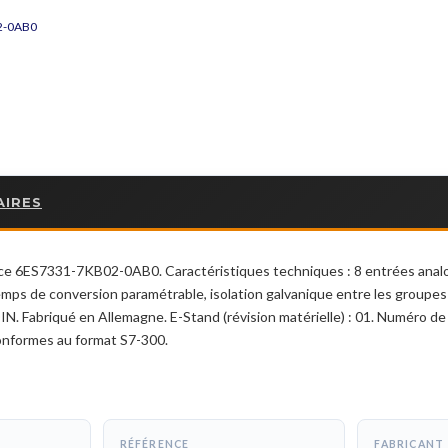
02-0AB0
AIRES
e 6ES7331-7KB02-0AB0. Caractéristiques techniques : 8 entrées analo
mps de conversion paramétrable, isolation galvanique entre les groupes d
DIN. Fabriqué en Allemagne. E-Stand (révision matérielle) : 01. Numéro de
onformes au format S7-300.
RÉFÉRENCE
FABRICANT