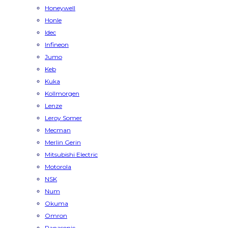
Honeywell
Honle
Idec
Infineon
Jumo
Keb
Kuka
Kollmorgen
Lenze
Leroy Somer
Mecman
Merlin Gerin
Mitsubishi Electric
Motorola
NSK
Num
Okuma
Omron
Panasonic