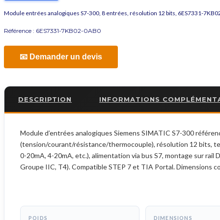
Module entrées analogiques S7-300, 8 entrées, résolution 12 bits, 6ES7331-7KB
Référence :
6ES7331-7KB02-0AB0
📧 Demander un devis
DESCRIPTION
INFORMATIONS COMPLÉMENT
Module d’entrées analogiques Siemens SIMATIC S7-300 référenc
(tension/courant/résistance/thermocouple), résolution 12 bits, te
0-20mA, 4-20mA, etc.), alimentation via bus S7, montage sur rail 
Groupe IIC, T4). Compatible STEP 7 et TIA Portal. Dimensions c
POIDS
DIMENSIONS