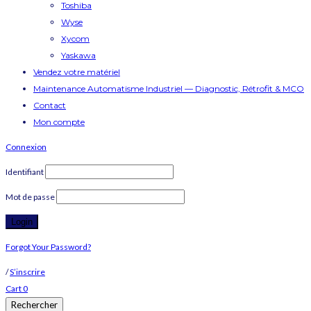
Toshiba
Wyse
Xycom
Yaskawa
Vendez votre matériel
Maintenance Automatisme Industriel — Diagnostic, Rétrofit & MCO
Contact
Mon compte
Connexion
Identifiant
Mot de passe
Forgot Your Password?
/
S’inscrire
Cart
0
Rechercher