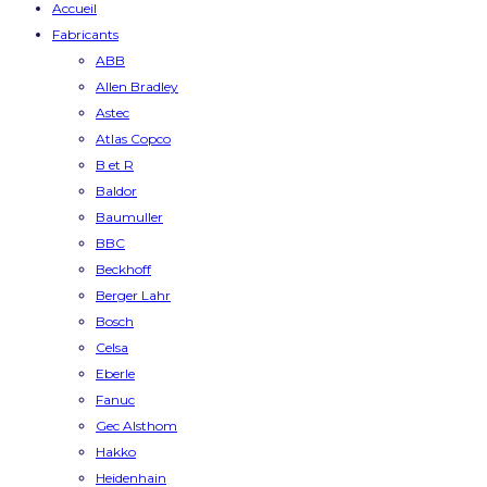
Accueil
Fabricants
ABB
Allen Bradley
Astec
Atlas Copco
B et R
Baldor
Baumuller
BBC
Beckhoff
Berger Lahr
Bosch
Celsa
Eberle
Fanuc
Gec Alsthom
Hakko
Heidenhain