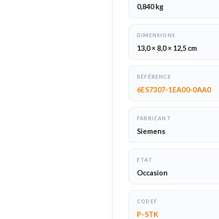
0,840 kg
DIMENSIONS
13,0 × 8,0 × 12,5 cm
RÉFÉRENCE
6ES7307-1EA00-0AA0
FABRICANT
Siemens
ETAT
Occasion
CODEF
P-STK