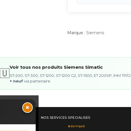
Marque :
Siemens
Voir tous nos produits Siemens Simatic
🇺
S7-200, S7-300, S7-1200, S7-1200 G2, S7-1500, ET 200SP, IHM TP
+ neuf
via partenaire
×
NOS SERVICES SPECIALISES
RES
BOUTIQUE