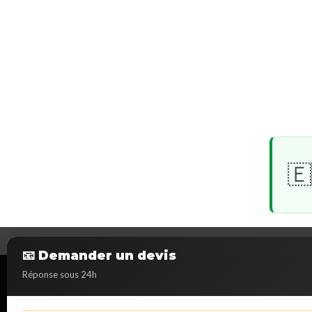
🇪
📧 Demander un devis
Réponse sous 24h
DÉPANNAGE AUTOMATES
IHM & PUPIT