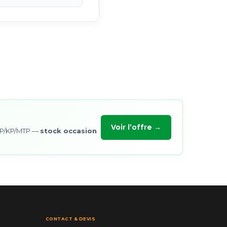
Voir l’offre →
/OP/KP/MTP —
stock occasion
CONTACT & DEVIS