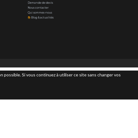
Demande de devis
Nous contacter
Qui sommes-nous
📚
Blog & actualités
n possible. Si vous continuez à utiliser ce site sans changer vos