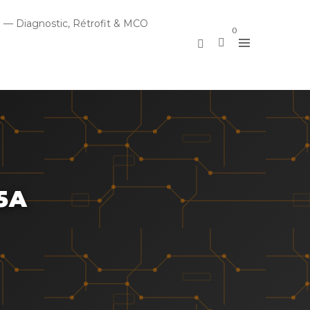
 — Diagnostic, Rétrofit & MCO
0
5A