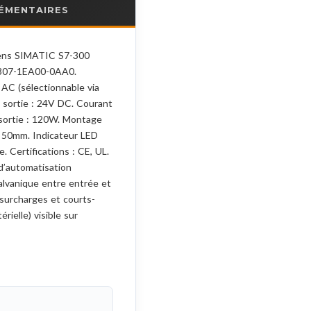
ÉMENTAIRES
mens SIMATIC S7-300
7307-1EA00-0AA0.
AC (sélectionnable via
e sortie : 24V DC. Courant
 sortie : 120W. Montage
 : 50mm. Indicateur LED
. Certifications : CE, UL.
d’automatisation
alvanique entre entrée et
 surcharges et courts-
érielle) visible sur