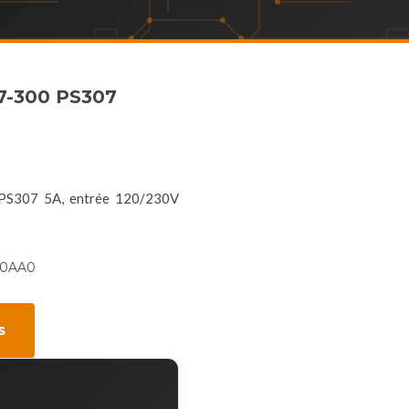
7-300 PS307
 PS307 5A, entrée 120/230V
-0AA0
s