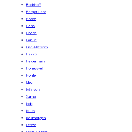
Beckhoff
Berger Lahr
Bosch
Celsa
Eberle
Fanuc
Gec Alsthom
Hakko
Heidenhain
Honeywell
Honle
Idec
Infineon
Jumo
Keb
Kuka
Kollmorgen
Lenze
Leroy Somer