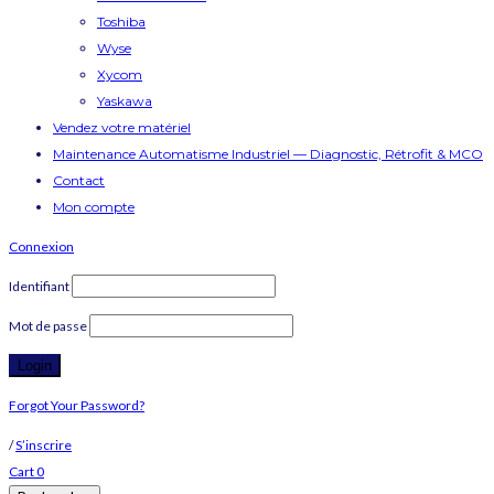
Toshiba
Wyse
Xycom
Yaskawa
Vendez votre matériel
Maintenance Automatisme Industriel — Diagnostic, Rétrofit & MCO
Contact
Mon compte
Connexion
Identifiant
Mot de passe
Forgot Your Password?
/
S’inscrire
Cart
0