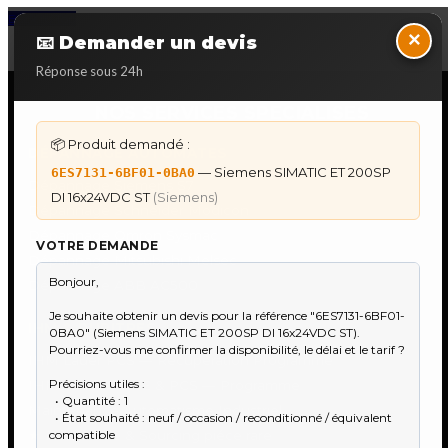
Back to Top
×
📧 Demander un devis
Réponse sous 24h
NOS SERVICES SPECIALISES
📦 Produit demandé :
DÉPANNAGE AUTOMATES
— Siemens SIMATIC ET 200SP
6ES7131-6BF01-0BA0
Dépannage Siemens S7
DI 16x24VDC ST
(Siemens)
Dépannage Schneider Modicon
Dépannage Omron Sysmac
VOTRE DEMANDE
Dépannage Mitsubishi Melsec
Dépannage ABB AC500
IHM & PUPITRES
IHM Lauer PCS — Récupération Programme
IHM Lauer GAME & PCS — Programme
Maintenance Automatisme Industriel
★
Recherche & Sourcing piéce rare