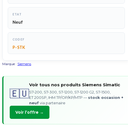
ETAT
Neuf
CODEF
P-STK
Marque :
Siemens
Voir tous nos produits Siemens Simatic
🇪🇺
S7-200, S7-300, S7-1200, S7-1200 G2, S7-1500,
ET 200SP, IHM TP/OP/KP/MTP —
stock occasion +
neuf
via partenaire
Voir l’offre →