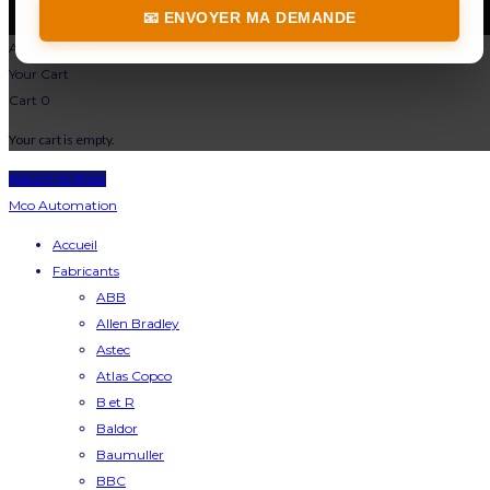
📧 ENVOYER MA DEMANDE
Added to cart
Your Cart
Cart
0
Your cart is empty.
Return to Shop
Mco Automation
Accueil
Fabricants
ABB
Allen Bradley
Astec
Atlas Copco
B et R
Baldor
Baumuller
BBC