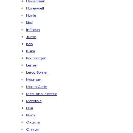
Heidenhain
Honeywell
Honle
Idec
Infineon
Jumo
Keb
Kuka
Kollmorgen
Lenze
Leroy Somer
Mecman
Merlin Gerin
Mitsubishi Electric
Motorola
NSK
Num
Okuma
Omron