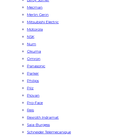
Mecman
Merlin Gerin
Mitsubishi Electric
Motorola
NSK
Num
Okuma
Omron
Panasonic
Parker
Philips
Pilz
Piovan
Pro-Face
Reis
Rexroth Indramat
Saia-Burgess
Schneider Telemecanique