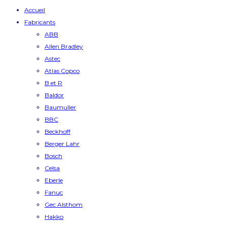
Accueil
Fabricants
ABB
Allen Bradley
Astec
Atlas Copco
B et R
Baldor
Baumuller
BBC
Beckhoff
Berger Lahr
Bosch
Celsa
Eberle
Fanuc
Gec Alsthom
Hakko