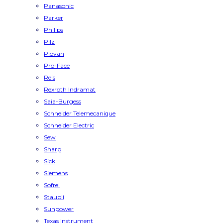
Panasonic
Parker
Philips
Pilz
Piovan
Pro-Face
Reis
Rexroth Indramat
Saia-Burgess
Schneider Telemecanique
Schneider Electric
Sew
Sharp
Sick
Siemens
Sofrel
Staubli
Sunpower
Texas Instrument