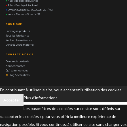
●
Audit de parc industriel
●
Allen-Bradley & Rockwell
●
Omron Sysmac (CP/CJ/CQM1/NT/NS)
●
Vente Siemens Simatic S7
BOUTIQUE
Catalogue produits
Tous les fabricants
Recherche référence
Vendez votre matériel
CONTACT & DEVIS
Demande de devis
Nous contacter
Qui sommes-nous
📚
Blog & actualités
En continuant à utiliser le site, vous acceptez l’utilisation des cookies.
Plus d’informations
Accepter
Les paramètres des cookies sur ce site sont définis sur
« accepter les cookies » pour vous offrir la meilleure expérience de
navigation possible. Si vous continuez à utiliser ce site sans changer vos