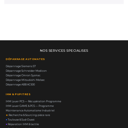
NOS SERVICES SPECIALISES
DÉPANNAGE AUTOMATES
Dépannage Siemens S7
Dépannage Schneider Modicon
Dépannage Omron Sysmac
Dépannage Mitsubishi Melsec
Dépannage ABB AC500
IHM & PUPITRES
IHM Lauer PCS — Récupération Programme
IHM Lauer GAME & PCS — Programme
Maintenance Automatisme Industriel
★
Recherche & Sourcing piéce rare
●
Toulouse & Sud-Ouest
●
Réparation IHM & tactile