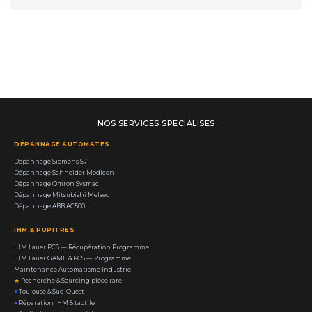
NOS SERVICES SPECIALISES
DÉPANNAGE AUTOMATES
Dépannage Siemens S7
Dépannage Schneider Modicon
Dépannage Omron Sysmac
Dépannage Mitsubishi Melsec
Dépannage ABB AC500
IHM & PUPITRES
IHM Lauer PCS — Récupération Programme
IHM Lauer GAME & PCS — Programme
Maintenance Automatisme Industriel
★
Recherche & Sourcing piéce rare
●
Toulouse & Sud-Ouest
●
Réparation IHM & tactile