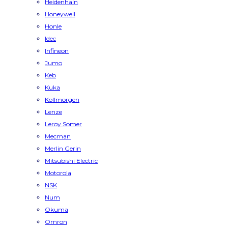
Heidenhain
Honeywell
Honle
Idec
Infineon
Jumo
Keb
Kuka
Kollmorgen
Lenze
Leroy Somer
Mecman
Merlin Gerin
Mitsubishi Electric
Motorola
NSK
Num
Okuma
Omron