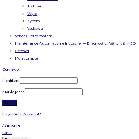
Toshiba
Wyse
Xycom
Yaskawa
Vendez votre matériel
Maintenance Automatisme Industriel — Diagnostic, Rétrofit & MCO
Contact
Mon compte
Connexion
Identifiant
Mot de passe
Forgot Your Password?
/
S’inscrire
Cart
0