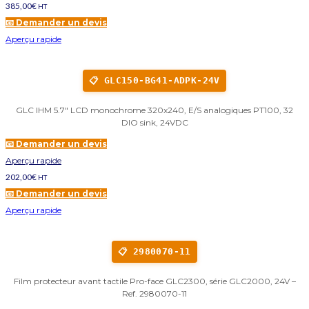
385,00
€
HT
📧 Demander un devis
Aperçu rapide
📋 GLC150-BG41-ADPK-24V
GLC IHM 5.7" LCD monochrome 320x240, E/S analogiques PT100, 32
DIO sink, 24VDC
📧 Demander un devis
Aperçu rapide
202,00
€
HT
📧 Demander un devis
Aperçu rapide
📋 2980070-11
Film protecteur avant tactile Pro-face GLC2300, série GLC2000, 24V –
Ref. 2980070-11