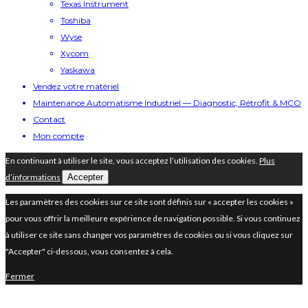
Texas Instrument
Toshiba
Wyse
Xycom
Yaskawa
Vendez votre matériel
Maintenance Automatisme Industriel — Diagnostic, Rétrofit & MCO
Contact
Mon compte
En continuant à utiliser le site, vous acceptez l’utilisation des cookies.
Plus
d’informations
Accepter
Les paramètres des cookies sur ce site sont définis sur « accepter les cookies »
pour vous offrir la meilleure expérience de navigation possible. Si vous continuez
à utiliser ce site sans changer vos paramètres de cookies ou si vous cliquez sur
"Accepter" ci-dessous, vous consentez à cela.
Fermer