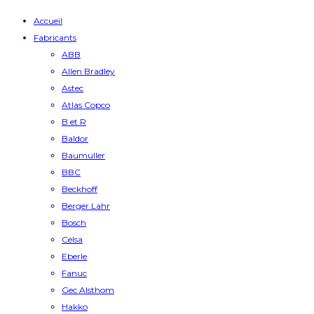
Accueil
Fabricants
ABB
Allen Bradley
Astec
Atlas Copco
B et R
Baldor
Baumuller
BBC
Beckhoff
Berger Lahr
Bosch
Celsa
Eberle
Fanuc
Gec Alsthom
Hakko