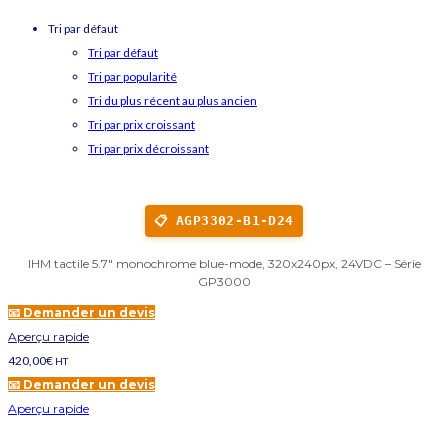
Tri par défaut
Tri par défaut
Tri par popularité
Tri du plus récent au plus ancien
Tri par prix croissant
Tri par prix décroissant
📋 AGP3302-B1-D24
IHM tactile 5.7" monochrome blue-mode, 320x240px, 24VDC – Série
GP3000
📧 Demander un devis
Aperçu rapide
420,00
€
HT
📧 Demander un devis
Aperçu rapide