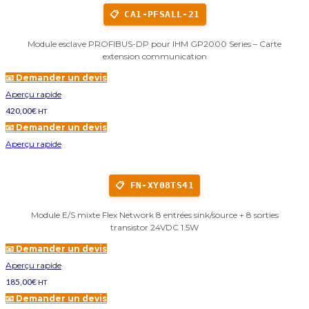
📋 CA1-PFSALL-21
Module esclave PROFIBUS-DP pour IHM GP2000 Series – Carte
extension communication
📧 Demander un devis
Aperçu rapide
420,00
€
HT
📧 Demander un devis
Aperçu rapide
📋 FN-XY08TS41
Module E/S mixte Flex Network 8 entrées sink/source + 8 sorties
transistor 24VDC 1.5W
📧 Demander un devis
Aperçu rapide
185,00
€
HT
📧 Demander un devis