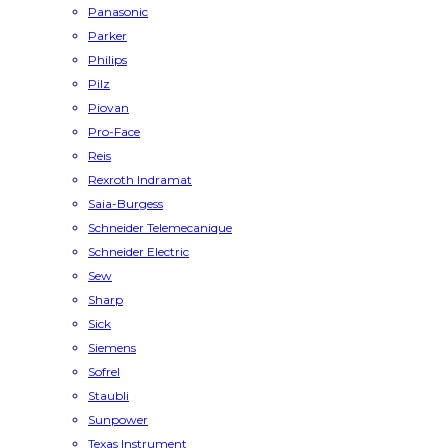
Panasonic
Parker
Philips
Pilz
Piovan
Pro-Face
Reis
Rexroth Indramat
Saia-Burgess
Schneider Telemecanique
Schneider Electric
Sew
Sharp
Sick
Siemens
Sofrel
Staubli
Sunpower
Texas Instrument