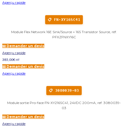
Aperçu rapide
📋 FN-XY16SC41
Module Flex Network 16E Sink/Source + 16S Transistor Source, réf.
PFXZFNXY16C
📧 Demander un devis
Aperçu rapide
385,00
€
HT
📧 Demander un devis
Aperçu rapide
📋 3080039-03
Module sortie Pro-face FN-XY216SC41, 24VDC 200mA, ref. 3080039-
03
📧 Demander un devis
Aperçu rapide