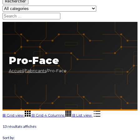
Rechercher
Pro-Face
Accueil
/
Fabricants
/
Pro-Face
⊞
Grid view
⊟
Grid 4 Columns
⊟
List view
13 résultats affichés
Sort by: