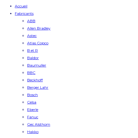
Accueil
Fabricants
ABB
Allen Bradley
Astec
Atlas Copco
B et R
Baldor
Baumuller
BBC
Beckhoff
Berger Lahr
Bosch
Celsa
Eberle
Fanuc
Gec Alsthom
Hakko