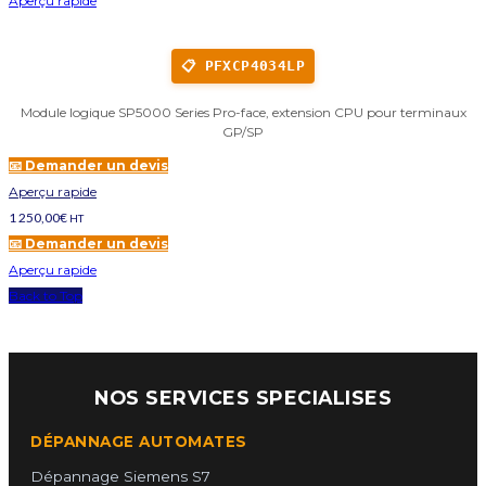
Aperçu rapide
📋 PFXCP4034LP
Module logique SP5000 Series Pro-face, extension CPU pour terminaux
GP/SP
📧 Demander un devis
Aperçu rapide
1 250,00
€
HT
📧 Demander un devis
Aperçu rapide
Back to Top
NOS SERVICES SPECIALISES
DÉPANNAGE AUTOMATES
Dépannage Siemens S7