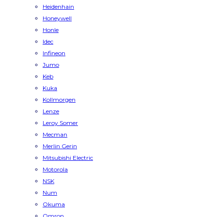
Heidenhain
Honeywell
Honle
Idec
Infineon
Jumo
Keb
Kuka
Kollmorgen
Lenze
Leroy Somer
Mecman
Merlin Gerin
Mitsubishi Electric
Motorola
NSK
Num
Okuma
Omron