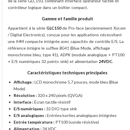
de la série GLC150, combinant interface opérateur tactile et
contrôleur logique dans un boîtier compact.
Gamme et famille produit
Appartient à la série
GLC150
de Pro-face (anciennement Xycom
/ Digital Electronics), conçue pour les applications nécessitant
une IHM compacte intégrée avec capacités de contrôle E/S. La
référence intègre le suffixe
BG41
(Blue Mode, affichage
monochrome bleu, type 41),
ADPK
(module analogique + PT100
+ E/S numériques 32 points sink) et alimentation
24VDC
.
Caractéristiques techniques principales
Affichage :
LCD monochrome 5,7 pouces, mode bleu (Blue
Mode)
Résolution :
320 x 240 pixels (QVGA)
Interface :
Écran tactile résistif
E/S numériques :
32 DIO type sink
E/S analogiques :
Entrées/sorties analogiques intégrées
Entrée température :
PT100 (sonde résistive)
Alimentation :
24 VDC