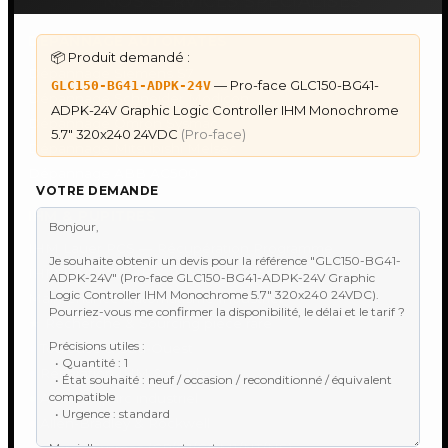
NOS SERVICES SPECIALISES
DÉPANNAGE AUTOMATES
📦 Produit demandé :
Dépannage Siemens S7
— Pro-face GLC150-BG41-
GLC150-BG41-ADPK-24V
Dépannage Schneider Modicon
ADPK-24V Graphic Logic Controller IHM Monochrome
Dépannage Omron Sysmac
5.7" 320x240 24VDC
(Pro-face)
Dépannage Mitsubishi Melsec
Dépannage ABB AC500
VOTRE DEMANDE
IHM & PUPITRES
IHM Lauer PCS — Récupération Programme
IHM Lauer GAME & PCS — Programme
Maintenance Automatisme Industriel
★
Recherche & Sourcing piéce rare
●
Toulouse & Sud-Ouest
●
Réparation IHM & tactile
●
Audit de parc industriel
●
Allen-Bradley & Rockwell
●
Omron Sysmac (CP/CJ/CQM1/NT/NS)