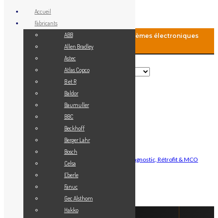
Accueil
Fabricants
ABB
MCO-Automation: Fourniture de systèmes électroniques
industriels
Allen Bradley
Astec
Rechercher
Atlas Copco
B et R
Baldor
Menu
Baumuller
Accueil
BBC
Blog
Beckhoff
Fabricants
Berger Lahr
Vendez votre matériel
Bosch
Maintenance Automatisme Industriel — Diagnostic, Rétrofit & MCO
Celsa
Contact
Eberle
Mon Compte
Fanuc
Gec Alsthom
Connexion
Hakko