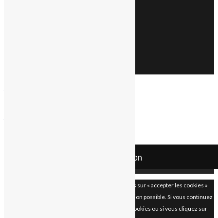
CONTACT & DEVIS
Demande de devis
Nous contacter
Qui sommes-nous
📚
Blog & actualités
Added to cart
Your Cart
Cart
0
Your cart is empty.
Return to Shop
Mco Automation
En continuant à utiliser le site, vous acceptez l’utilisation des cookies.
Plus
d’informations
Accepter
Les paramètres des cookies sur ce site sont définis sur « accepter les cookies »
pour vous offrir la meilleure expérience de navigation possible. Si vous continuez
à utiliser ce site sans changer vos paramètres de cookies ou si vous cliquez sur