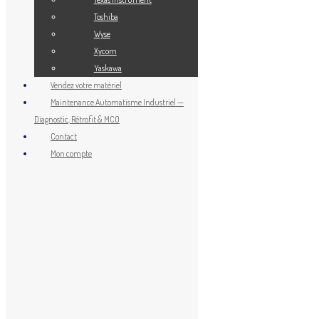
2 Products
Toshiba
Wyse
Shop Now
Xycom
Yaskawa
Vendez votre matériel
Mitsubishi Electric
Maintenance Automatisme Industriel —
28 Products
Diagnostic, Rétrofit & MCO
Contact
Shop Now
Mon compte
Omron
162 Products
Shop Now
Panasonic
1 Product