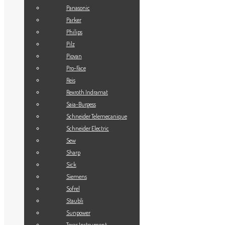
Panasonic
Beckhoff
Parker
11 Products
Philips
Pilz
Shop Now
Piovan
Pro-Face
Reis
Fanuc
Rexroth Indramat
2 Products
Saia-Burgess
Schneider Telemecanique
Shop Now
Schneider Electric
Sew
Idec
Sharp
Sick
1 Product
Siemens
Shop Now
Sofrel
Staubli
Sunpower
Lenze
Texas Instrument