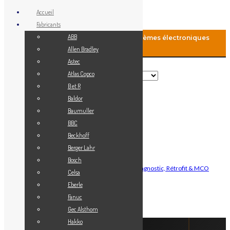
Accueil
Fabricants
ABB
MCO-Automation: Fourniture de systèmes électroniques
industriels
Allen Bradley
Astec
Rechercher
Atlas Copco
B et R
Baldor
Menu
Baumuller
Accueil
BBC
Blog
Beckhoff
Fabricants
Berger Lahr
Vendez votre matériel
Bosch
Maintenance Automatisme Industriel — Diagnostic, Rétrofit & MCO
Celsa
Contact
Eberle
Mon Compte
Fanuc
Gec Alsthom
Connexion
Hakko