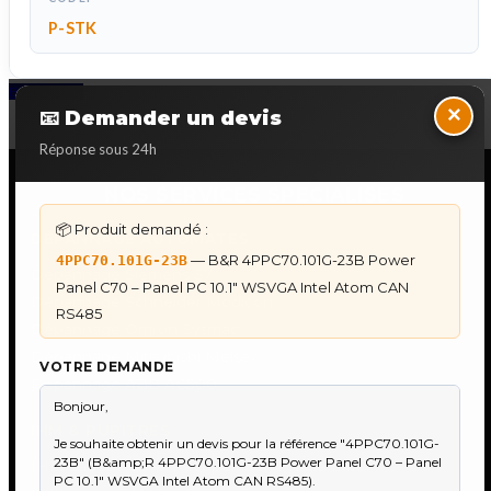
P-STK
Back to Top
×
📧 Demander un devis
Réponse sous 24h
NOS SERVICES SPECIALISES
📦 Produit demandé :
DÉPANNAGE AUTOMATES
— B&R 4PPC70.101G-23B Power
4PPC70.101G-23B
Dépannage Siemens S7
Panel C70 – Panel PC 10.1" WSVGA Intel Atom CAN
Dépannage Schneider Modicon
RS485
Dépannage Omron Sysmac
Dépannage Mitsubishi Melsec
VOTRE DEMANDE
Dépannage ABB AC500
IHM & PUPITRES
IHM Lauer PCS — Récupération Programme