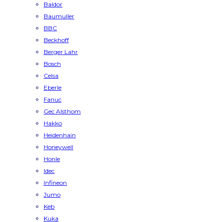
Baldor
Baumuller
BBC
Beckhoff
Berger Lahr
Bosch
Celsa
Eberle
Fanuc
Gec Alsthom
Hakko
Heidenhain
Honeywell
Honle
Idec
Infineon
Jumo
Keb
Kuka