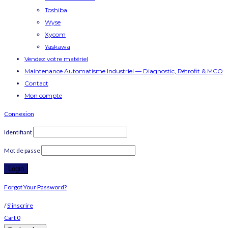
Toshiba
Wyse
Xycom
Yaskawa
Vendez votre matériel
Maintenance Automatisme Industriel — Diagnostic, Rétrofit & MCO
Contact
Mon compte
Connexion
Identifiant
Mot de passe
Forgot Your Password?
/
S’inscrire
Cart
0