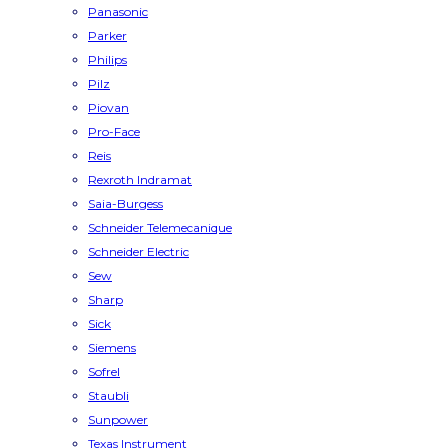
Panasonic
Parker
Philips
Pilz
Piovan
Pro-Face
Reis
Rexroth Indramat
Saia-Burgess
Schneider Telemecanique
Schneider Electric
Sew
Sharp
Sick
Siemens
Sofrel
Staubli
Sunpower
Texas Instrument