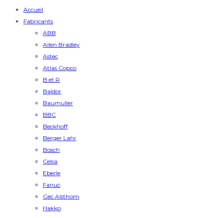
Accueil
Fabricants
ABB
Allen Bradley
Astec
Atlas Copco
B et R
Baldor
Baumuller
BBC
Beckhoff
Berger Lahr
Bosch
Celsa
Eberle
Fanuc
Gec Alsthom
Hakko