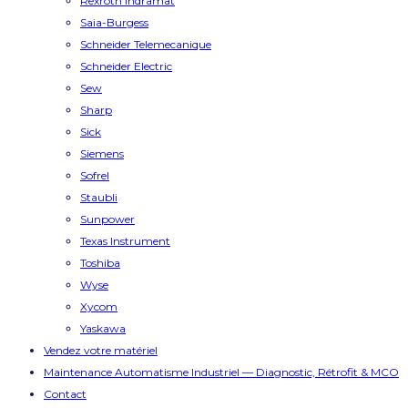
Rexroth Indramat
Saia-Burgess
Schneider Telemecanique
Schneider Electric
Sew
Sharp
Sick
Siemens
Sofrel
Staubli
Sunpower
Texas Instrument
Toshiba
Wyse
Xycom
Yaskawa
Vendez votre matériel
Maintenance Automatisme Industriel — Diagnostic, Rétrofit & MCO
Contact