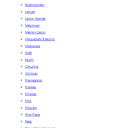
Kollmorgen
Lenze
Leroy Somer
Mecman
Merlin Gerin
Mitsubishi Electric
Motorola
NSK
Num
Okuma
Omron
Panasonic
Parker
Philips
Pilz
Piovan
Pro-Face
Reis