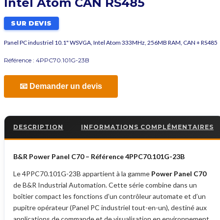
Intel Atom CAN RS485
SUR DEVIS
Panel PC industriel 10.1" WSVGA, Intel Atom 333MHz, 256MB RAM, CAN + RS485
Référence :
4PPC70.101G-23B
📧 Demander un devis
DESCRIPTION
INFORMATIONS COMPLÉMENTAIRES
B&R Power Panel C70 – Référence 4PPC70.101G-23B
Le 4PPC70.101G-23B appartient à la gamme
Power Panel C70
de B&R Industrial Automation. Cette série combine dans un
boîtier compact les fonctions d’un contrôleur automate et d’un
pupitre opérateur (Panel PC industriel tout-en-un), destiné aux
applications de commande et de visualisation en environnement