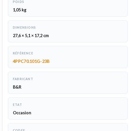
POIDS
1,05 kg
DIMENSIONS
27,6 × 5,1 × 17,2 cm
RÉFÉRENCE
4PPC70.101G-23B
FABRICANT
B&R
ETAT
Occasion
CODEF