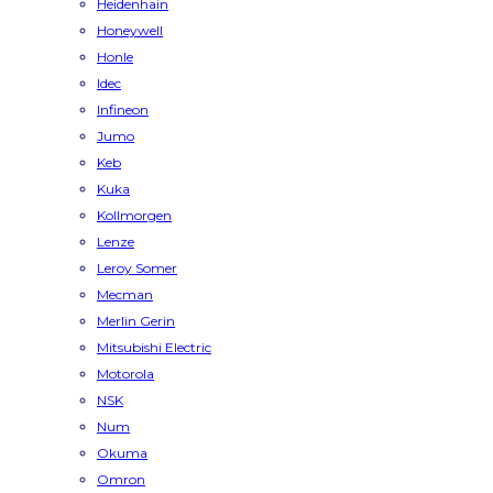
Heidenhain
Honeywell
Honle
Idec
Infineon
Jumo
Keb
Kuka
Kollmorgen
Lenze
Leroy Somer
Mecman
Merlin Gerin
Mitsubishi Electric
Motorola
NSK
Num
Okuma
Omron