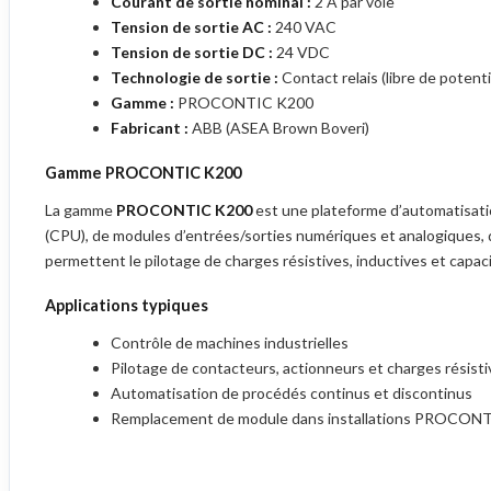
Courant de sortie nominal :
2 A par voie
Tension de sortie AC :
240 VAC
Tension de sortie DC :
24 VDC
Technologie de sortie :
Contact relais (libre de potenti
Gamme :
PROCONTIC K200
Fabricant :
ABB (ASEA Brown Boveri)
Gamme PROCONTIC K200
La gamme
PROCONTIC K200
est une plateforme d’automatisatio
(CPU), de modules d’entrées/sorties numériques et analogiques, 
permettent le pilotage de charges résistives, inductives et capaci
Applications typiques
Contrôle de machines industrielles
Pilotage de contacteurs, actionneurs et charges résist
Automatisation de procédés continus et discontinus
Remplacement de module dans installations PROCONT