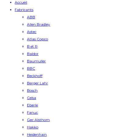
Accueil
Fabricants
ABB
Allen Bradley
Astec
Atlas Copco
B et R
Baldor
Baumuller
BBC
Beckhoff
Berger Lahr
Bosch
Celsa
Eberle
Fanuc
Gec Alsthom
Hakko
Heidenhain