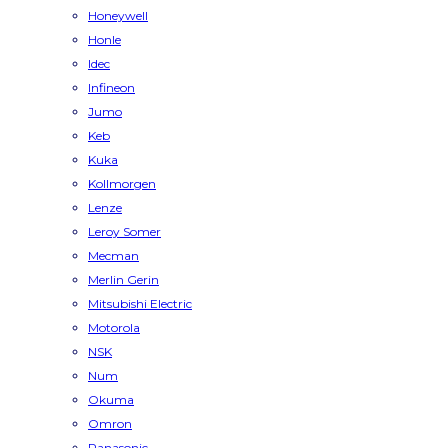
Honeywell
Honle
Idec
Infineon
Jumo
Keb
Kuka
Kollmorgen
Lenze
Leroy Somer
Mecman
Merlin Gerin
Mitsubishi Electric
Motorola
NSK
Num
Okuma
Omron
Panasonic