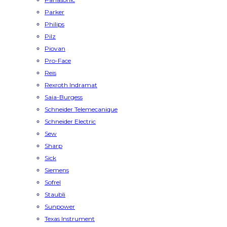
Parker
Philips
Pilz
Piovan
Pro-Face
Reis
Rexroth Indramat
Saia-Burgess
Schneider Telemecanique
Schneider Electric
Sew
Sharp
Sick
Siemens
Sofrel
Staubli
Sunpower
Texas Instrument