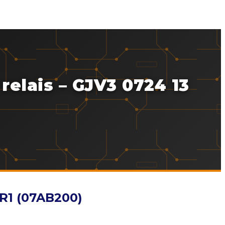
elais – GJV3 0724 13
 R1 (07AB200)