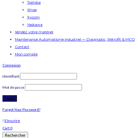
Toshiba
Wyse
Xycom
Yaskawa
Vendez votre matériel
Maintenance Automatisme Industriel — Diagnostic, Rétrofit & MCO
Contact
Mon compte
Connexion
Identifiant
Mot de passe
Forgot Your Password?
/
S’inscrire
Cart
0
Rechercher