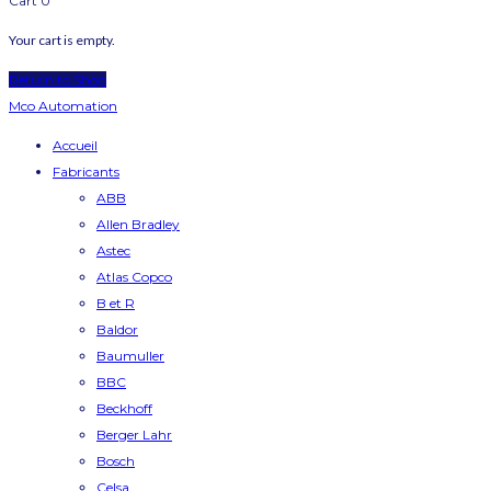
Cart
0
Your cart is empty.
Return to Shop
Mco Automation
Accueil
Fabricants
ABB
Allen Bradley
Astec
Atlas Copco
B et R
Baldor
Baumuller
BBC
Beckhoff
Berger Lahr
Bosch
Celsa