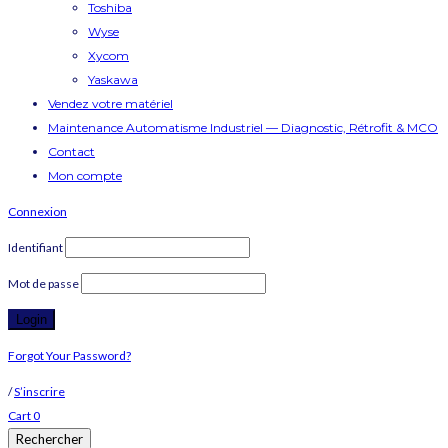
Toshiba
Wyse
Xycom
Yaskawa
Vendez votre matériel
Maintenance Automatisme Industriel — Diagnostic, Rétrofit & MCO
Contact
Mon compte
Connexion
Identifiant
Mot de passe
Forgot Your Password?
/
S’inscrire
Cart
0
Rechercher