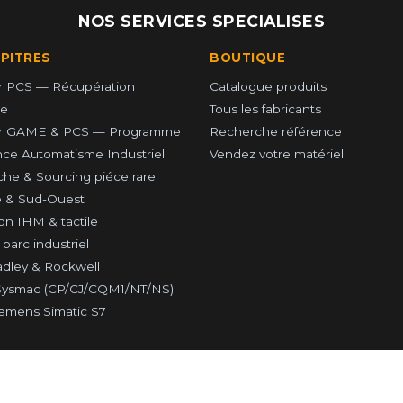
NOS SERVICES SPECIALISES
UPITRES
BOUTIQUE
 PCS — Récupération
Catalogue produits
e
Tous les fabricants
r GAME & PCS — Programme
Recherche référence
ce Automatisme Industriel
Vendez votre matériel
he & Sourcing piéce rare
 & Sud-Ouest
on IHM & tactile
parc industriel
adley & Rockwell
ysmac (CP/CJ/CQM1/NT/NS)
emens Simatic S7