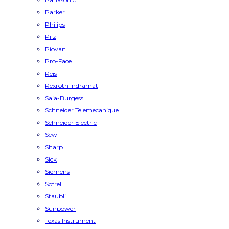
Parker
Philips
Pilz
Piovan
Pro-Face
Reis
Rexroth Indramat
Saia-Burgess
Schneider Telemecanique
Schneider Electric
Sew
Sharp
Sick
Siemens
Sofrel
Staubli
Sunpower
Texas Instrument