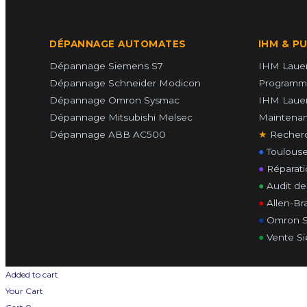
DÉPANNAGE AUTOMATES
IHM & P
Dépannage Siemens S7
IHM Lauer
Dépannage Schneider Modicon
Programm
Dépannage Omron Sysmac
IHM Laue
Dépannage Mitsubishi Melsec
Maintenan
Dépannage ABB AC500
★
Recherc
●
Toulouse
●
Réparati
●
Audit de 
●
Allen-Br
●
Omron S
●
Vente Si
Added to cart
Your Cart