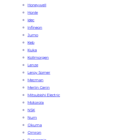
Honeywell
Honle
Idec
Infineon
Jumo
Keb
Kuka
Kollmorgen
Lenze
Leroy Somer
Mecman
Merlin Gerin
Mitsubishi Electric
Motorola
NSK
Num
Okuma
Omron
Panasonic