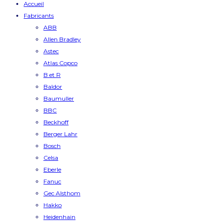
Accueil
Fabricants
ABB
Allen Bradley
Astec
Atlas Copco
B et R
Baldor
Baumuller
BBC
Beckhoff
Berger Lahr
Bosch
Celsa
Eberle
Fanuc
Gec Alsthom
Hakko
Heidenhain