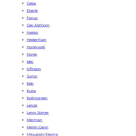
Celsa
Eberle
Fanuc
Gec Alsthom
Hakko
Heidenhain
Honeywell
Honle
Idec
Infineon
Jumo
Keb
Kuka
Kollmorgen
Lenze
Leroy Somer
Mecman
Merlin Gerin
Mitsubishi Electric