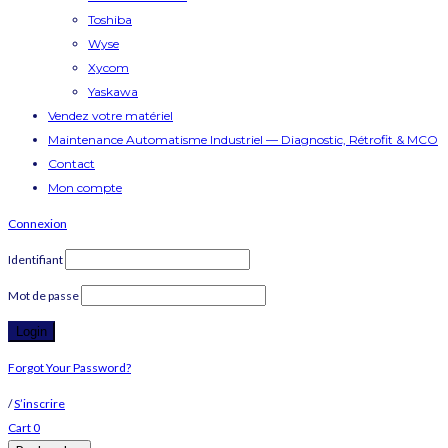
Toshiba
Wyse
Xycom
Yaskawa
Vendez votre matériel
Maintenance Automatisme Industriel — Diagnostic, Rétrofit & MCO
Contact
Mon compte
Connexion
Identifiant
Mot de passe
Forgot Your Password?
/
S’inscrire
Cart
0