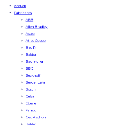
Accueil
Fabricants
ABB
Allen Bradley
Astec
Atlas Copco
B et R
Baldor
Baumuller
BBC
Beckhoff
Berger Lahr
Bosch
Celsa
Eberle
Fanuc
Gec Alsthom
Hakko