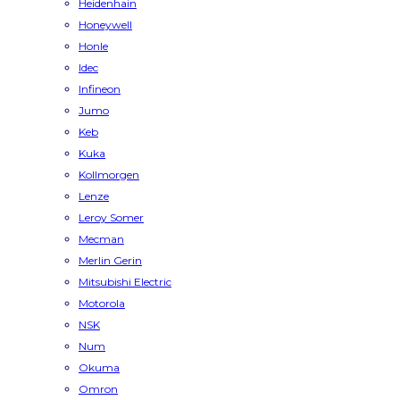
Heidenhain
Honeywell
Honle
Idec
Infineon
Jumo
Keb
Kuka
Kollmorgen
Lenze
Leroy Somer
Mecman
Merlin Gerin
Mitsubishi Electric
Motorola
NSK
Num
Okuma
Omron