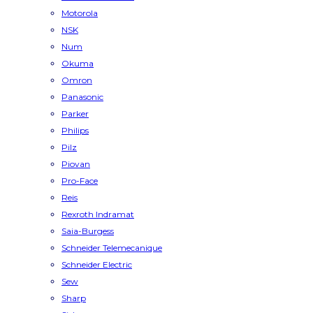
Motorola
NSK
Num
Okuma
Omron
Panasonic
Parker
Philips
Pilz
Piovan
Pro-Face
Reis
Rexroth Indramat
Saia-Burgess
Schneider Telemecanique
Schneider Electric
Sew
Sharp