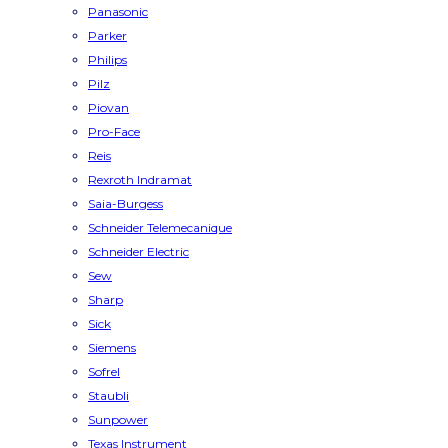
Panasonic
Parker
Philips
Pilz
Piovan
Pro-Face
Reis
Rexroth Indramat
Saia-Burgess
Schneider Telemecanique
Schneider Electric
Sew
Sharp
Sick
Siemens
Sofrel
Staubli
Sunpower
Texas Instrument