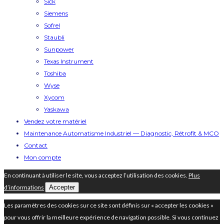
Sick
Siemens
Sofrel
Staubli
Sunpower
Texas Instrument
Toshiba
Wyse
Xycom
Yaskawa
Vendez votre matériel
Maintenance Automatisme Industriel — Diagnostic, Rétrofit & MCO
Contact
Mon compte
En continuant à utiliser le site, vous acceptez l’utilisation des cookies.
Plus
d’informations
Accepter
Les paramètres des cookies sur ce site sont définis sur « accepter les cookies »
pour vous offrir la meilleure expérience de navigation possible. Si vous continuez