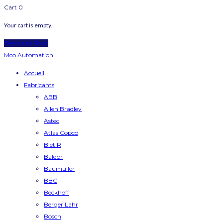
Cart
0
Your cart is empty.
Return to Shop
Mco Automation
Accueil
Fabricants
ABB
Allen Bradley
Astec
Atlas Copco
B et R
Baldor
Baumuller
BBC
Beckhoff
Berger Lahr
Bosch