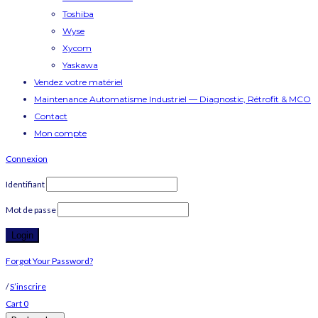
Toshiba
Wyse
Xycom
Yaskawa
Vendez votre matériel
Maintenance Automatisme Industriel — Diagnostic, Rétrofit & MCO
Contact
Mon compte
Connexion
Identifiant
Mot de passe
Forgot Your Password?
/
S’inscrire
Cart
0