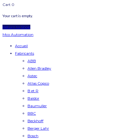
Cart
0
Your cart is empty.
Return to Shop
Mco Automation
Accueil
Fabricants
ABB
Allen Bradley
Astec
Atlas Copco
B et R
Baldor
Baumuller
BBC
Beckhoff
Berger Lahr
Bosch