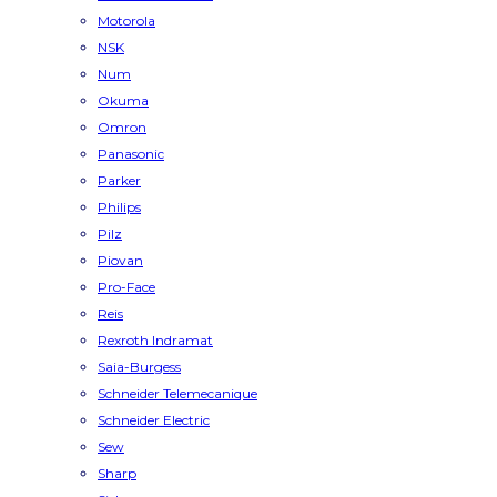
Motorola
NSK
Num
Okuma
Omron
Panasonic
Parker
Philips
Pilz
Piovan
Pro-Face
Reis
Rexroth Indramat
Saia-Burgess
Schneider Telemecanique
Schneider Electric
Sew
Sharp