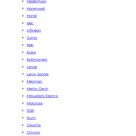
Heidenhain
Honeywell
Honle
Idec
Infineon
Jumo
Keb
Kuka
Kollmorgen
Lenze
Leroy Somer
Mecman
Merlin Gerin
Mitsubishi Electric
Motorola
NSK
Num
Okuma
Omron