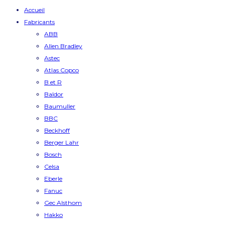
Accueil
Fabricants
ABB
Allen Bradley
Astec
Atlas Copco
B et R
Baldor
Baumuller
BBC
Beckhoff
Berger Lahr
Bosch
Celsa
Eberle
Fanuc
Gec Alsthom
Hakko