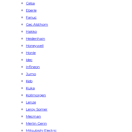
Celsa
Eberle
Fanuc
Gec Alsthom
Hakko
Heidenhain
Honeywell
Honle
Idec
Infineon
Jumo
Keb
Kuka
Kollmorgen
Lenze
Leroy Somer
Mecman
Merlin Gerin
Mitsubishi Electric