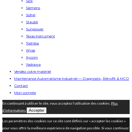
Sick
Siemens
Sofrel
Staubli
Sunpower
Texas Instrument
Toshiba
Wyse
Xycom
Yaskawa
Vendez votre matériel
Maintenance Automatisme Industriel — Diagnostic, Rétrofit & MCO
Contact
Mon compte
En continuant à utiliser le site, vous acceptez l’utilisation des cookies.
Plus
d’informations
Accepter
Les paramètres des cookies sur ce site sont définis sur « accepter les cookies »
pour vous offrir la meilleure expérience de navigation possible. Si vous continuez