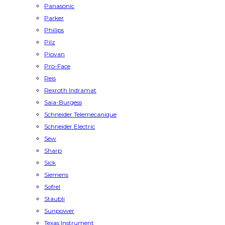
Panasonic
Parker
Philips
Pilz
Piovan
Pro-Face
Reis
Rexroth Indramat
Saia-Burgess
Schneider Telemecanique
Schneider Electric
Sew
Sharp
Sick
Siemens
Sofrel
Staubli
Sunpower
Texas Instrument