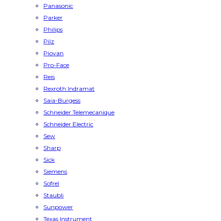
Panasonic
Parker
Philips
Pilz
Piovan
Pro-Face
Reis
Rexroth Indramat
Saia-Burgess
Schneider Telemecanique
Schneider Electric
Sew
Sharp
Sick
Siemens
Sofrel
Staubli
Sunpower
Texas Instrument