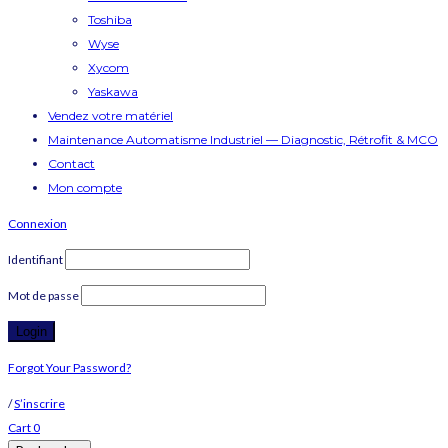
Toshiba
Wyse
Xycom
Yaskawa
Vendez votre matériel
Maintenance Automatisme Industriel — Diagnostic, Rétrofit & MCO
Contact
Mon compte
Connexion
Identifiant
Mot de passe
Forgot Your Password?
/
S’inscrire
Cart
0