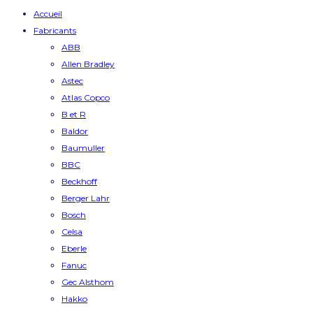
Accueil
Fabricants
ABB
Allen Bradley
Astec
Atlas Copco
B et R
Baldor
Baumuller
BBC
Beckhoff
Berger Lahr
Bosch
Celsa
Eberle
Fanuc
Gec Alsthom
Hakko