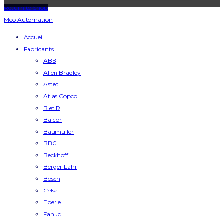
Return to Shop
Mco Automation
Accueil
Fabricants
ABB
Allen Bradley
Astec
Atlas Copco
B et R
Baldor
Baumuller
BBC
Beckhoff
Berger Lahr
Bosch
Celsa
Eberle
Fanuc