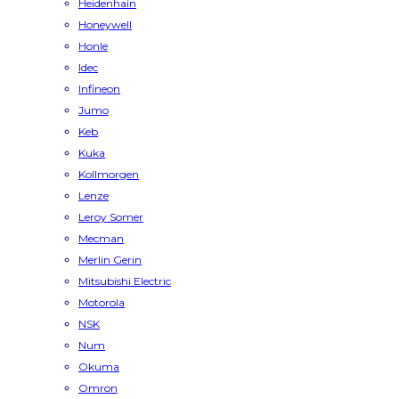
Heidenhain
Honeywell
Honle
Idec
Infineon
Jumo
Keb
Kuka
Kollmorgen
Lenze
Leroy Somer
Mecman
Merlin Gerin
Mitsubishi Electric
Motorola
NSK
Num
Okuma
Omron