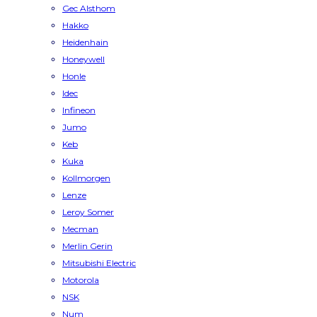
Gec Alsthom
Hakko
Heidenhain
Honeywell
Honle
Idec
Infineon
Jumo
Keb
Kuka
Kollmorgen
Lenze
Leroy Somer
Mecman
Merlin Gerin
Mitsubishi Electric
Motorola
NSK
Num