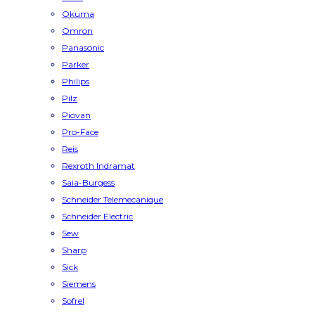
Okuma
Omron
Panasonic
Parker
Philips
Pilz
Piovan
Pro-Face
Reis
Rexroth Indramat
Saia-Burgess
Schneider Telemecanique
Schneider Electric
Sew
Sharp
Sick
Siemens
Sofrel