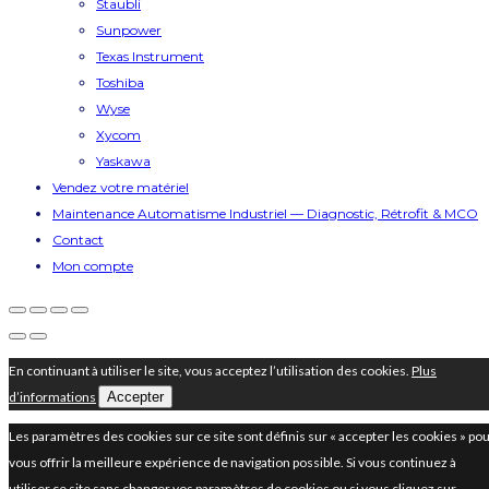
Staubli
Sunpower
Texas Instrument
Toshiba
Wyse
Xycom
Yaskawa
Vendez votre matériel
Maintenance Automatisme Industriel — Diagnostic, Rétrofit & MCO
Contact
Mon compte
En continuant à utiliser le site, vous acceptez l’utilisation des cookies.
Plus
d’informations
Accepter
Les paramètres des cookies sur ce site sont définis sur « accepter les cookies » po
vous offrir la meilleure expérience de navigation possible. Si vous continuez à
utiliser ce site sans changer vos paramètres de cookies ou si vous cliquez sur