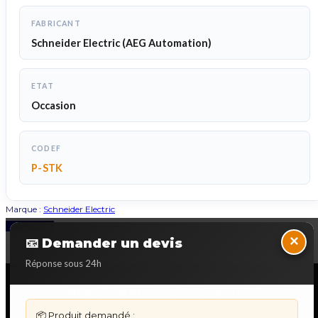
FABRICANT
Schneider Electric (AEG Automation)
ETAT
Occasion
CODEF
P-STK
Marque :
Schneider Electric
Back to Top
×
📧 Demander un devis
Réponse sous 24h
NOS SERVICES SPECIALISES
📦 Produit demandé :