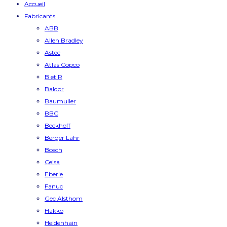
Accueil
Fabricants
ABB
Allen Bradley
Astec
Atlas Copco
B et R
Baldor
Baumuller
BBC
Beckhoff
Berger Lahr
Bosch
Celsa
Eberle
Fanuc
Gec Alsthom
Hakko
Heidenhain