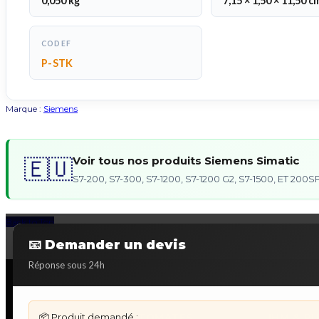
0,050 kg
7,15 × 1,50 × 11,50 c
CODEF
P-STK
Marque :
Siemens
Voir tous nos produits Siemens Simatic
🇪🇺
S7-200, S7-300, S7-1200, S7-1200 G2, S7-1500, ET 20
Back to Top
📧 Demander un devis
Réponse sous 24h
📦 Produit demandé :
DÉPANNAGE AUTOMATES
IHM & P