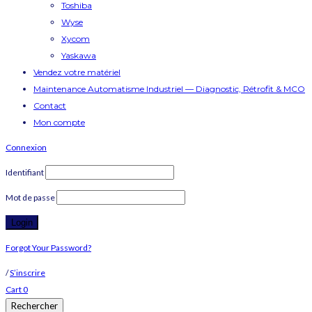
Toshiba
Wyse
Xycom
Yaskawa
Vendez votre matériel
Maintenance Automatisme Industriel — Diagnostic, Rétrofit & MCO
Contact
Mon compte
Connexion
Identifiant
Mot de passe
Forgot Your Password?
/
S’inscrire
Cart
0
Rechercher