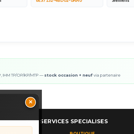
m
6ES7132-4BD02-0AA0
Siemens
0SP, IHM TP/OP/KP/MTP —
stock occasion + neuf
via partenaire
×
NOS SERVICES SPECIALISES
UPITRES
BOUTIQUE