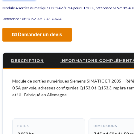
Module 4 sorties numériques DC 24V / 0.5A pour ET 200S, référence 6ES7132-4
Référence :
6ES7132-4BD02-0AA0
📧 Demander un devis
DESCRIPTION
INFORMATIONS COMPLÉMENT
Module de sorties numériques Siemens SIMATIC ET 200S – Référen
0.5A par voie, adresses configurées Q153.0 à Q153.3, repère ter
et UL. Fabriqué en Allemagne.
POIDS
DIMENSIONS