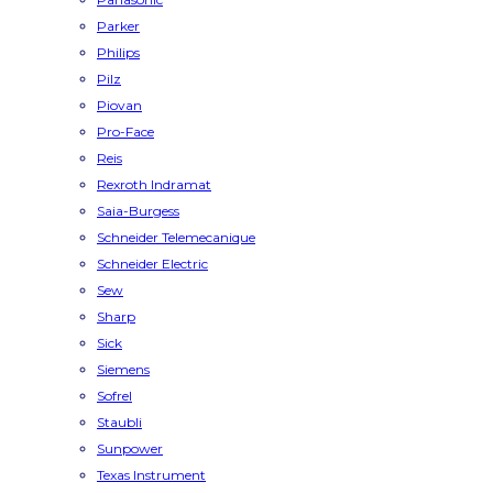
Parker
Philips
Pilz
Piovan
Pro-Face
Reis
Rexroth Indramat
Saia-Burgess
Schneider Telemecanique
Schneider Electric
Sew
Sharp
Sick
Siemens
Sofrel
Staubli
Sunpower
Texas Instrument