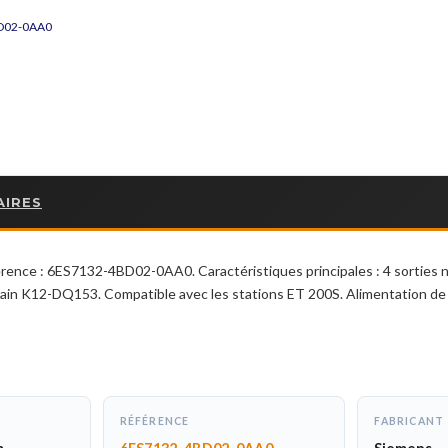
BD02-0AA0
AIRES
ce : 6ES7132-4BD02-0AA0. Caractéristiques principales : 4 sorties nu
rain K12-DQ153. Compatible avec les stations ET 200S. Alimentation de
RÉFÉRENCE
FABRICANT