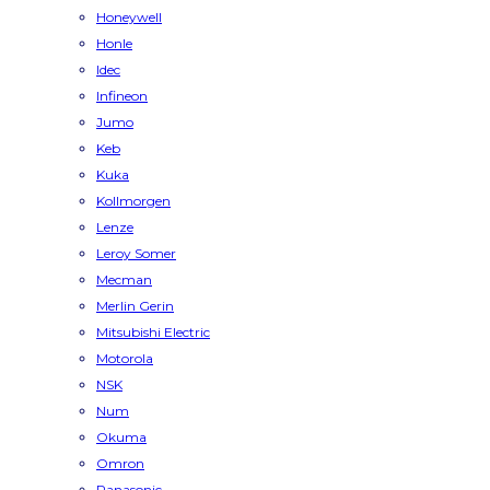
Honeywell
Honle
Idec
Infineon
Jumo
Keb
Kuka
Kollmorgen
Lenze
Leroy Somer
Mecman
Merlin Gerin
Mitsubishi Electric
Motorola
NSK
Num
Okuma
Omron
Panasonic