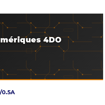
umériques 4DO
/0.5A