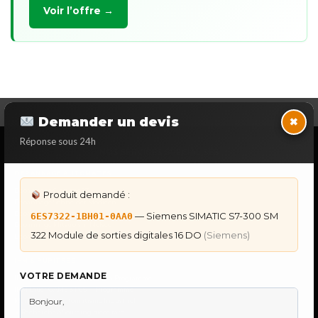
Voir l’offre →
×
Demander un devis
Réponse sous 24h
NOS SERVICES SPECIALISES
DÉPANNAGE AUTOMATES
Dépannage Siemens S7
Produit demandé :
Dépannage Schneider Modicon
Dépannage Omron Sysmac
— Siemens SIMATIC S7-300 SM
6ES7322-1BH01-0AA0
Dépannage Mitsubishi Melsec
322 Module de sorties digitales 16 DO
(Siemens)
Dépannage ABB AC500
IHM & PUPITRES
VOTRE DEMANDE
IHM Lauer PCS — Récupération Programme
IHM Lauer GAME & PCS — Programme
Maintenance Automatisme Industriel
★
Recherche & Sourcing piéce rare