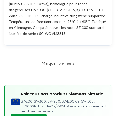
(KEMA 02 ATEX 1095X), homologué pour zones
dangereuses HAZLOC (CL I DIV 2 GP A,B,C,D T4A / CL I
Zone 2 GP IIC T4), charge inductive tungstène supportée.
Température de fonctionnement : -25°C à +60°C. Fabriqué
en Allemagne. Compatible avec les racks S7-300 standard.
Numéro de série : SC-WOVM3315.
Marque :
Siemens
Voir tous nos produits Siemens Simatic
S7-200, S7-300, S7-1200, S7-1200 G2, S7-1500,
ET 200SP, IHM TP/OP/KP/MTP —
stock occasion +
neuf
via partenaire