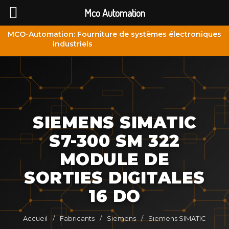
Mco Automation
MCO-Automation: Fourniture de systèmes électroniques
industriels
SIEMENS SIMATIC
S7-300 SM 322
MODULE DE
SORTIES DIGITALES
16 DO
Accueil
/
Fabricants
/
Siemens
/
Siemens SIMATIC