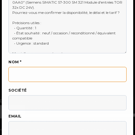
●
Réparation IHM & tactile
●
Audit de parc industriel
●
Allen-Bradley & Rockwell
●
Omron Sysmac (CP/CJ/CQM1/NT/NS)
●
Vente Siemens Simatic S7
BOUTIQUE
Catalogue produits
Tous les fabricants
Recherche référence
Vendez votre matériel
NOM *
CONTACT & DEVIS
Demande de devis
Nous contacter
Qui sommes-nous
📚
Blog & actualités
SOCIÉTÉ
En continuant à utiliser le site, vous acceptez l’utilisation des cookies.
Plus d’informations
Accepter
EMAIL
Les paramètres des cookies sur ce site sont définis sur
« accepter les cookies » pour vous offrir la meilleure expérience de