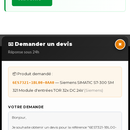
×
📧 Demander un devis
Réponse sous 24h
NOS SERVICES SPECIALISES
DÉPANNAGE AUTOMATES
Dépannage Siemens S7
📦 Produit demandé :
Dépannage Schneider Modicon
— Siemens SIMATIC S7-300 SM
Dépannage Omron Sysmac
6ES7321-1BL00-0AA0
Dépannage Mitsubishi Melsec
321 Module d'entrées TOR 32x DC 24V
(Siemens)
Dépannage ABB AC500
IHM & PUPITRES
VOTRE DEMANDE
IHM Lauer PCS — Récupération Programme
IHM Lauer GAME & PCS — Programme
Maintenance Automatisme Industriel
★
Recherche & Sourcing piéce rare
●
Toulouse & Sud-Ouest