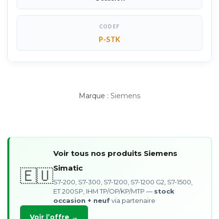
CODEF
P-STK
Marque :
Siemens
Voir tous nos produits Siemens
Simatic
🇪🇺
S7-200, S7-300, S7-1200, S7-1200 G2, S7-1500,
ET 200SP, IHM TP/OP/KP/MTP —
stock
occasion + neuf
via partenaire
Voir l’offre →