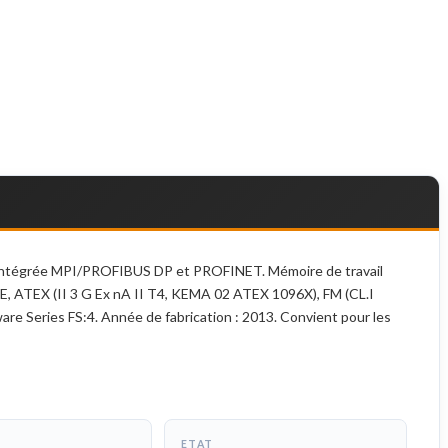
intégrée MPI/PROFIBUS DP et PROFINET. Mémoire de travail
CE, ATEX (II 3 G Ex nA II T4, KEMA 02 ATEX 1096X), FM (CL.I
re Series FS:4. Année de fabrication : 2013. Convient pour les
ETAT