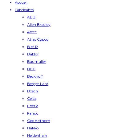
Accueil
Fabricants
ABB
Allen Bradley
Astec
Atlas Copco
B et R
Baldor
Baumuller
BBC
Beckhoff
Berger Lahr
Bosch
Celsa
Eberle
Fanuc
Gec Alsthom
Hakko
Heidenhain