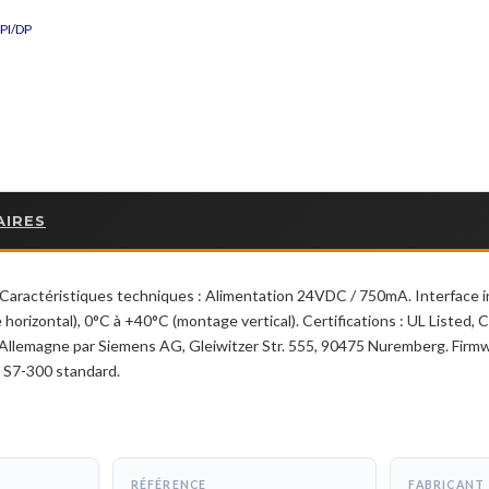
PI/DP
AIRES
ractéristiques techniques : Alimentation 24VDC / 750mA. Interface 
rizontal), 0°C à +40°C (montage vertical). Certifications : UL Listed, 
Allemagne par Siemens AG, Gleiwitzer Str. 555, 90475 Nuremberg. Firmwa
 S7-300 standard.
RÉFÉRENCE
FABRICANT