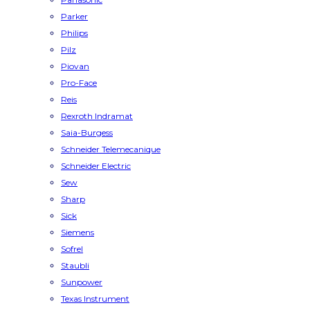
Parker
Philips
Pilz
Piovan
Pro-Face
Reis
Rexroth Indramat
Saia-Burgess
Schneider Telemecanique
Schneider Electric
Sew
Sharp
Sick
Siemens
Sofrel
Staubli
Sunpower
Texas Instrument