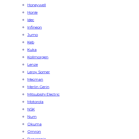
Honeywell
Honle
Idec
Infineon
Jumo
Keb
Kuka
Kollmorgen
Lenze
Leroy Somer
Mecman
Merlin Gerin
Mitsubishi Electric
Motorola
NSK
Num
Okuma
Omron
Panasonic