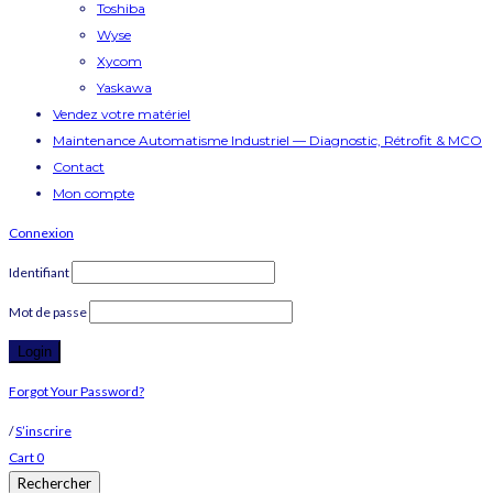
Toshiba
Wyse
Xycom
Yaskawa
Vendez votre matériel
Maintenance Automatisme Industriel — Diagnostic, Rétrofit & MCO
Contact
Mon compte
Connexion
Identifiant
Mot de passe
Forgot Your Password?
/
S’inscrire
Cart
0
Rechercher