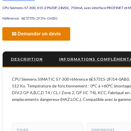
CPU Siemens S7-300, 315-2 PN/DP, 24VDC, 750mA, avec interface PROFINET et M
Référence :
6ES7315-2FJ14-0AB0
📧 Demander un devis
DESCRIPTION
INFORMATIONS COMPLÉMENT
CPU Siemens SIMATIC S7-300 référence 6ES7315-2FJ14-0AB0. Ca
512 Ko. Température de fonctionnement : 0°C à +60°C (montage ho
DIV.2 GP A,B,C,D T4 / CL.I Zone 2, GP IIC T4), KCC. Fabriqué en 
emplacements dangereux (HAZ.LOC.). Compatible avec la gamme
POIDS
DIMENSIONS