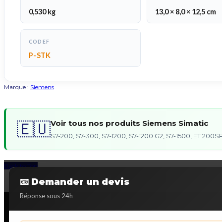
0,530 kg
13,0 × 8,0 × 12,5 cm
CODEF
P-STK
Marque :
Siemens
Voir tous nos produits Siemens Simatic
🇪🇺
S7-200, S7-300, S7-1200, S7-1200 G2, S7-1500, ET 20
Back to Top
📧 Demander un devis
Réponse sous 24h