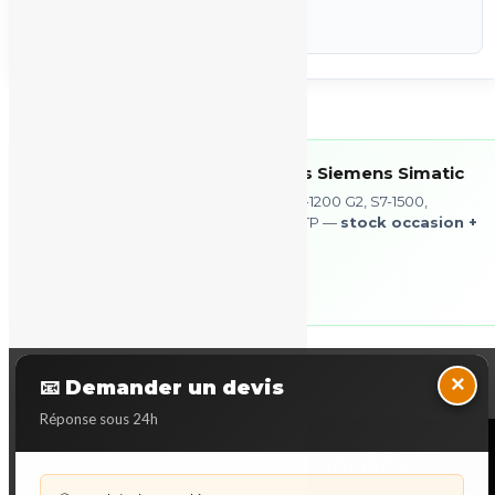
P-STK
Marque :
Siemens
Voir tous nos produits Siemens Simatic
🇪🇺
S7-200, S7-300, S7-1200, S7-1200 G2, S7-1500,
ET 200SP, IHM TP/OP/KP/MTP —
stock occasion +
neuf
via partenaire
Voir l’offre →
Back to Top
×
📧 Demander un devis
Réponse sous 24h
NOS SERVICES SPECIALISES