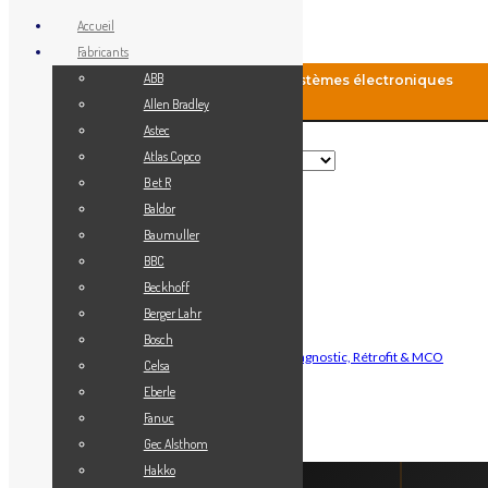
Accueil
Fabricants
ABB
MCO-Automation: Fourniture de systèmes électroniques
industriels
Allen Bradley
Astec
Rechercher
Atlas Copco
B et R
Baldor
Menu
Baumuller
Accueil
BBC
Blog
Beckhoff
Fabricants
Berger Lahr
Vendez votre matériel
Bosch
Maintenance Automatisme Industriel — Diagnostic, Rétrofit & MCO
Celsa
Contact
Eberle
Mon Compte
Fanuc
Gec Alsthom
Connexion
Hakko