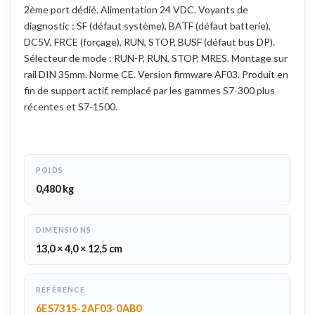
2ème port dédié. Alimentation 24 VDC. Voyants de
diagnostic : SF (défaut système), BATF (défaut batterie),
DC5V, FRCE (forçage), RUN, STOP, BUSF (défaut bus DP).
Sélecteur de mode : RUN-P, RUN, STOP, MRES. Montage sur
rail DIN 35mm. Norme CE. Version firmware AF03. Produit en
fin de support actif, remplacé par les gammes S7-300 plus
récentes et S7-1500.
POIDS
0,480 kg
DIMENSIONS
13,0 × 4,0 × 12,5 cm
RÉFÉRENCE
6ES7315-2AF03-0AB0