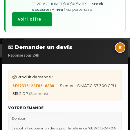
ET 200SP, IHM TP/OP/KP/MTP —
stock
occasion + neuf
via partenaire
Voir l’offre →
Back to Top
×
📧 Demander un devis
Réponse sous 24h
NOS SERVICES SPECIALISES
📦 Produit demandé :
DÉPANNAGE AUTOMATES
Dépannage Siemens S7
— Siemens SIMATIC S7-300 CPU
6ES7315-2AF03-0AB0
Dépannage Schneider Modicon
315-2 DP
(Siemens)
Dépannage Omron Sysmac
Dépannage Mitsubishi Melsec
Dépannage ABB AC500
VOTRE DEMANDE
IHM & PUPITRES
IHM Lauer PCS — Récupération Programme
IHM Lauer GAME & PCS — Programme
Maintenance Automatisme Industriel