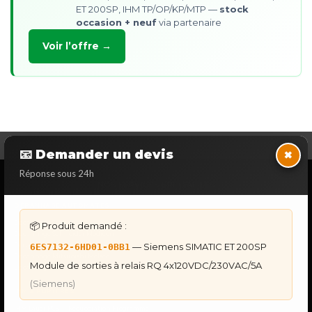
ET 200SP, IHM TP/OP/KP/MTP —
stock
occasion + neuf
via partenaire
Voir l’offre →
×
📧 Demander un devis
Réponse sous 24h
NOS SERVICES SPECIALISES
DÉPANNAGE AUTOMATES
Dépannage Siemens S7
📦 Produit demandé :
Dépannage Schneider Modicon
— Siemens SIMATIC ET 200SP
Dépannage Omron Sysmac
6ES7132-6HD01-0BB1
Dépannage Mitsubishi Melsec
Module de sorties à relais RQ 4x120VDC/230VAC/5A
Dépannage ABB AC500
(Siemens)
IHM & PUPITRES
IHM Lauer PCS — Récupération Programme