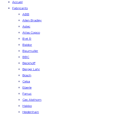
Accueil
Fabricants
ABB
Allen Bradley
Astec
Atlas Copco
B et R
Baldor
Baumuller
BBC
Beckhoff
Berger Lahr
Bosch
Celsa
Eberle
Fanuc
Gec Alsthom
Hakko
Heidenhain