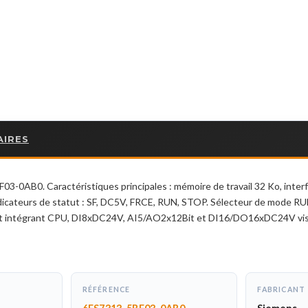
AIRES
B0. Caractéristiques principales : mémoire de travail 32 Ko, interfac
Indicateurs de statut : SF, DC5V, FRCE, RUN, STOP. Sélecteur de mode 
ct intégrant CPU, DI8xDC24V, AI5/AO2x12Bit et DI16/DO16xDC24V visibl
RÉFÉRENCE
FABRICANT