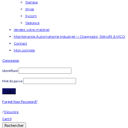
Toshiba
Wyse
Xycom
Yaskawa
Vendez votre matériel
Maintenance Automatisme Industriel — Diagnostic, Rétrofit & MCO
Contact
Mon compte
Connexion
Identifiant
Mot de passe
Forgot Your Password?
/
S’inscrire
Cart
0
Rechercher