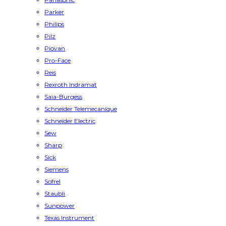
Parker
Philips
Pilz
Piovan
Pro-Face
Reis
Rexroth Indramat
Saia-Burgess
Schneider Telemecanique
Schneider Electric
Sew
Sharp
Sick
Siemens
Sofrel
Staubli
Sunpower
Texas Instrument