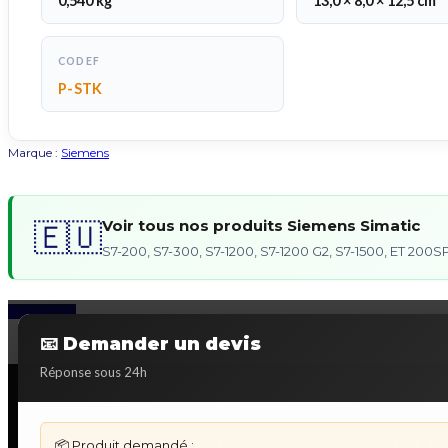
0,540 kg
13,0 × 8,0 × 12,5 cm
CODEF
P-STK
Marque :
Siemens
Voir tous nos produits Siemens Simatic
🇪🇺
S7-200, S7-300, S7-1200, S7-1200 G2, S7-1500, ET 20
Back to Top
📧 Demander un devis
Réponse sous 24h
📦 Produit demandé :
DÉPANNAGE AUTOMATES
IHM & P