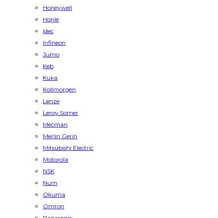
Honeywell
Honle
Idec
Infineon
Jumo
Keb
Kuka
Kollmorgen
Lenze
Leroy Somer
Mecman
Merlin Gerin
Mitsubishi Electric
Motorola
NSK
Num
Okuma
Omron
Panasonic