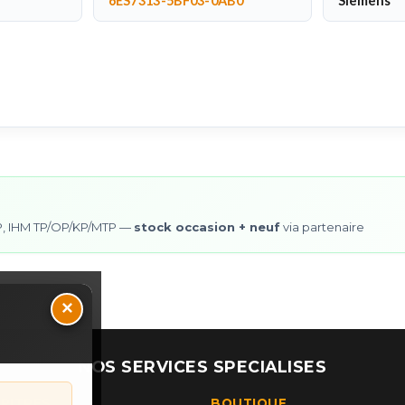
6ES7313-5BF03-0AB0
Siemens
0SP, IHM TP/OP/KP/MTP —
stock occasion + neuf
via partenaire
×
NOS SERVICES SPECIALISES
UPITRES
BOUTIQUE