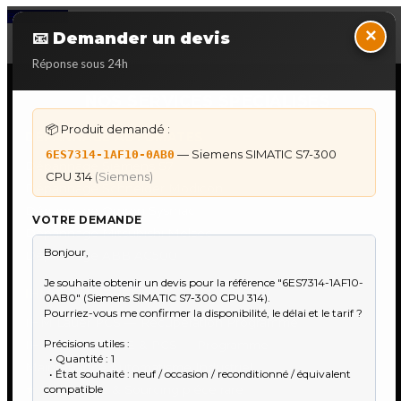
Back to Top
×
📧 Demander un devis
Réponse sous 24h
NOS SERVICES SPECIALISES
📦 Produit demandé :
DÉPANNAGE AUTOMATES
— Siemens SIMATIC S7-300
6ES7314-1AF10-0AB0
Dépannage Siemens S7
CPU 314
(Siemens)
Dépannage Schneider Modicon
Dépannage Omron Sysmac
VOTRE DEMANDE
Dépannage Mitsubishi Melsec
Dépannage ABB AC500
IHM & PUPITRES
IHM Lauer PCS — Récupération Programme
IHM Lauer GAME & PCS — Programme
Maintenance Automatisme Industriel
★
Recherche & Sourcing piéce rare