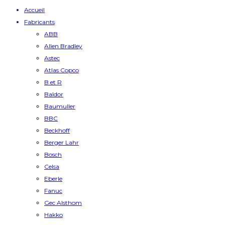
Accueil
Fabricants
ABB
Allen Bradley
Astec
Atlas Copco
B et R
Baldor
Baumuller
BBC
Beckhoff
Berger Lahr
Bosch
Celsa
Eberle
Fanuc
Gec Alsthom
Hakko