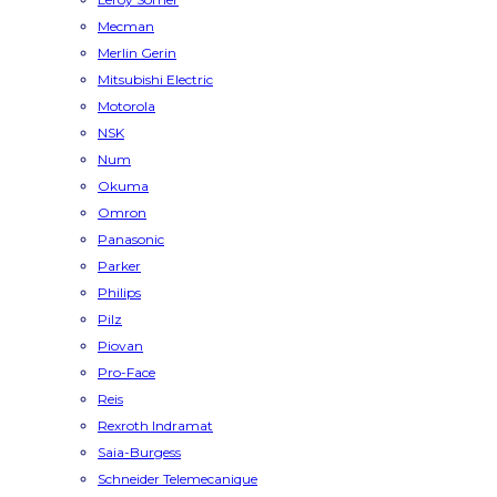
Mecman
Merlin Gerin
Mitsubishi Electric
Motorola
NSK
Num
Okuma
Omron
Panasonic
Parker
Philips
Pilz
Piovan
Pro-Face
Reis
Rexroth Indramat
Saia-Burgess
Schneider Telemecanique