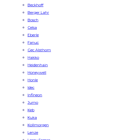
Beckhoff
Berger Lahr
Bosch
Celsa
Eberle
Fanuc
Gec Alsthom
Hakko
Heidenhain
Honeywell
Honle
Idec
Infineon
Jumo
Keb
Kuka
Kollmorgen
Lenze
Leroy Somer