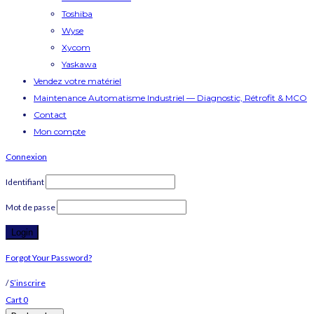
Toshiba
Wyse
Xycom
Yaskawa
Vendez votre matériel
Maintenance Automatisme Industriel — Diagnostic, Rétrofit & MCO
Contact
Mon compte
Connexion
Identifiant
Mot de passe
Forgot Your Password?
/
S’inscrire
Cart
0