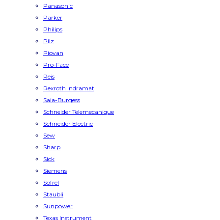
Panasonic
Parker
Philips
Pilz
Piovan
Pro-Face
Reis
Rexroth Indramat
Saia-Burgess
Schneider Telemecanique
Schneider Electric
Sew
Sharp
Sick
Siemens
Sofrel
Staubli
Sunpower
Texas Instrument