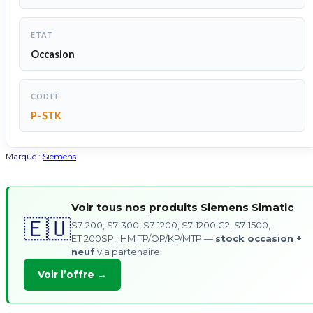
ETAT
Occasion
CODEF
P-STK
Marque :
Siemens
Voir tous nos produits Siemens Simatic
🇪🇺
S7-200, S7-300, S7-1200, S7-1200 G2, S7-1500,
ET 200SP, IHM TP/OP/KP/MTP —
stock occasion +
neuf
via partenaire
Voir l’offre →