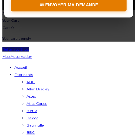
📧 ENVOYER MA DEMANDE
Added to cart
Your Cart
Cart
0
Your cart is empty.
Return to Shop
Mco Automation
Accueil
Fabricants
ABB
Allen Bradley
Astec
Atlas Copco
B et R
Baldor
Baumuller
BBC