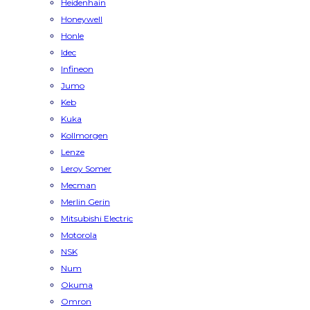
Heidenhain
Honeywell
Honle
Idec
Infineon
Jumo
Keb
Kuka
Kollmorgen
Lenze
Leroy Somer
Mecman
Merlin Gerin
Mitsubishi Electric
Motorola
NSK
Num
Okuma
Omron