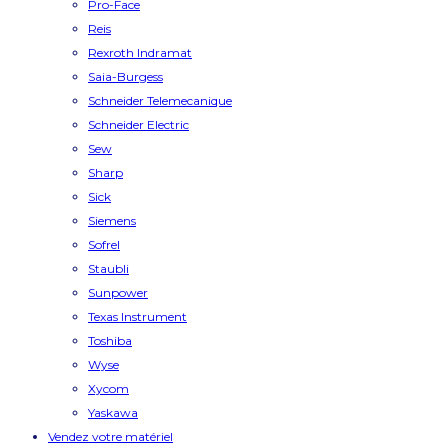
Pro-Face
Reis
Rexroth Indramat
Saia-Burgess
Schneider Telemecanique
Schneider Electric
Sew
Sharp
Sick
Siemens
Sofrel
Staubli
Sunpower
Texas Instrument
Toshiba
Wyse
Xycom
Yaskawa
Vendez votre matériel