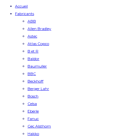
Accueil
Fabricants
ABB
Allen Bradley
Astec
Atlas Copco
B et R
Baldor
Baumuller
BBC
Beckhoff
Berger Lahr
Bosch
Celsa
Eberle
Fanuc
Gec Alsthom
Hakko