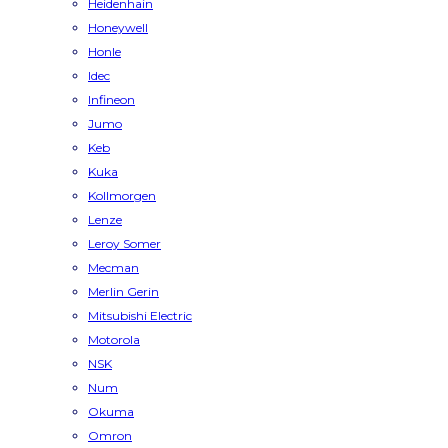
Heidenhain
Honeywell
Honle
Idec
Infineon
Jumo
Keb
Kuka
Kollmorgen
Lenze
Leroy Somer
Mecman
Merlin Gerin
Mitsubishi Electric
Motorola
NSK
Num
Okuma
Omron