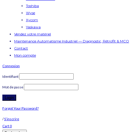
Toshiba
Wyse
Xycom
Yaskawa
Vendez votre matériel
Maintenance Automatisme Industriel — Diagnostic, Rétrofit & MCO
Contact
Mon compte
Connexion
Identifiant
Mot de passe
Forgot Your Password?
/
S’inscrire
Cart
0