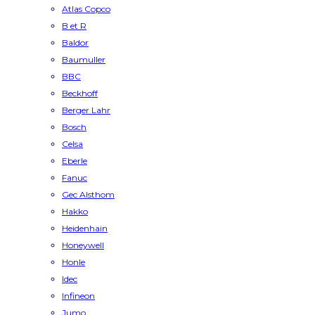
Atlas Copco
B et R
Baldor
Baumuller
BBC
Beckhoff
Berger Lahr
Bosch
Celsa
Eberle
Fanuc
Gec Alsthom
Hakko
Heidenhain
Honeywell
Honle
Idec
Infineon
Jumo