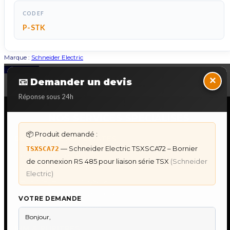
CODEF
P-STK
Marque :
Schneider Electric
Back to Top
×
📧 Demander un devis
Réponse sous 24h
NOS SERVICES SPECIALISES
📦 Produit demandé :
DÉPANNAGE AUTOMATES
— Schneider Electric TSXSCA72 – Bornier
TSXSCA72
Dépannage Siemens S7
de connexion RS 485 pour liaison série TSX
(Schneider
Dépannage Schneider Modicon
Electric)
Dépannage Omron Sysmac
Dépannage Mitsubishi Melsec
VOTRE DEMANDE
Dépannage ABB AC500
IHM & PUPITRES