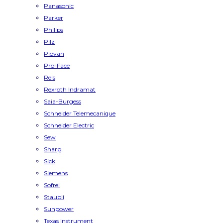
Panasonic
Parker
Philips
Pilz
Piovan
Pro-Face
Reis
Rexroth Indramat
Saia-Burgess
Schneider Telemecanique
Schneider Electric
Sew
Sharp
Sick
Siemens
Sofrel
Staubli
Sunpower
Texas Instrument