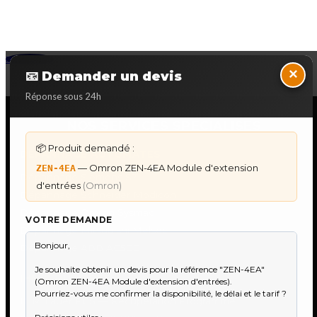
Back to Top
×
📧 Demander un devis
Réponse sous 24h
NOS SERVICES SPECIALISES
📦 Produit demandé :
DÉPANNAGE AUTOMATES
— Omron ZEN-4EA Module d'extension
ZEN-4EA
Dépannage Siemens S7
d'entrées
(Omron)
Dépannage Schneider Modicon
Dépannage Omron Sysmac
VOTRE DEMANDE
Dépannage Mitsubishi Melsec
Dépannage ABB AC500
IHM & PUPITRES
IHM Lauer PCS — Récupération Programme