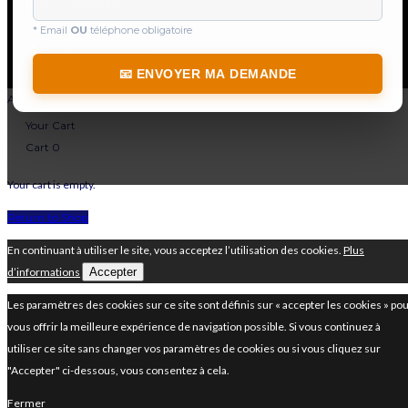
Nous contacter
Qui sommes-nous
* Email
OU
téléphone obligatoire
📚
Blog & actualités
📧 ENVOYER MA DEMANDE
Added to cart
Your Cart
Cart
0
Your cart is empty.
Return to Shop
En continuant à utiliser le site, vous acceptez l’utilisation des cookies.
Plus
d’informations
Accepter
Les paramètres des cookies sur ce site sont définis sur « accepter les cookies » po
vous offrir la meilleure expérience de navigation possible. Si vous continuez à
utiliser ce site sans changer vos paramètres de cookies ou si vous cliquez sur
"Accepter" ci-dessous, vous consentez à cela.
Fermer