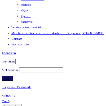
Toshiba
Wyse
Xycom
Yaskawa
Vendez votre matériel
Maintenance Automatisme Industriel — Diagnostic, Rétrofit & MCO
Contact
Mon compte
Connexion
Identifiant
Mot de passe
Forgot Your Password?
/
S’inscrire
Cart
0