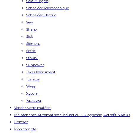
Saia-Burgess
Schneider Telemecanique
Schneider Electric
Sew
Sharp
Sick
Siemens
Sofrel
Staubli
Sunpower
Texas Instrument
Toshiba
Wyse
Xycom
Yaskawa
Vendez votre matériel
Maintenance Automatisme Industriel — Diagnostic, Rétrofit & MCO
Contact
Mon compte