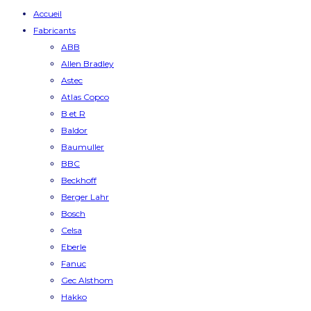
Accueil
Fabricants
ABB
Allen Bradley
Astec
Atlas Copco
B et R
Baldor
Baumuller
BBC
Beckhoff
Berger Lahr
Bosch
Celsa
Eberle
Fanuc
Gec Alsthom
Hakko