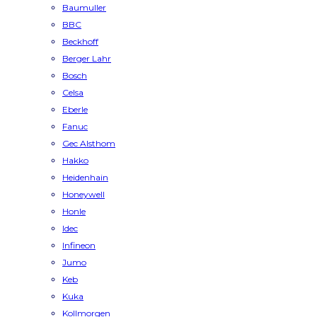
Baumuller
BBC
Beckhoff
Berger Lahr
Bosch
Celsa
Eberle
Fanuc
Gec Alsthom
Hakko
Heidenhain
Honeywell
Honle
Idec
Infineon
Jumo
Keb
Kuka
Kollmorgen