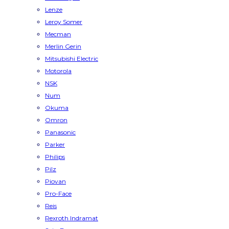
Lenze
Leroy Somer
Mecman
Merlin Gerin
Mitsubishi Electric
Motorola
NSK
Num
Okuma
Omron
Panasonic
Parker
Philips
Pilz
Piovan
Pro-Face
Reis
Rexroth Indramat