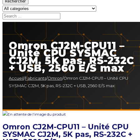
Rechercher
Omron CJ2M-CPU11 –
Unité CPU SYSMAC
CJ2M, 5K pas, RS-232C
+ USB, 2560 E/S max
Accueil
/
Fabricants
/
Omron
/
Omron CJ2M-CPU11 – Unité CPU
SYSMAC CJ2M, 5K pas, RS-232C + USB, 2560 E/S max
Omron CJ2M-CPU11 – Unité CPU
SYSMAC CJ2M, 5K pas, RS-232C +