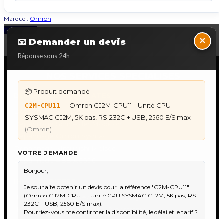
Marque :
Omron
Back to Top
×
📧 Demander un devis
Réponse sous 24h
NOS SERVICES SPECIALISES
📦 Produit demandé :
DÉPANNAGE AUTOMATES
— Omron CJ2M-CPU11 – Unité CPU
C2M-CPU11
Dépannage Siemens S7
SYSMAC CJ2M, 5K pas, RS-232C + USB, 2560 E/S max
Dépannage Schneider Modicon
(Omron)
Dépannage Omron Sysmac
Dépannage Mitsubishi Melsec
VOTRE DEMANDE
Dépannage ABB AC500
IHM & PUPITRES
IHM Lauer PCS — Récupération Programme
IHM Lauer GAME & PCS — Programme