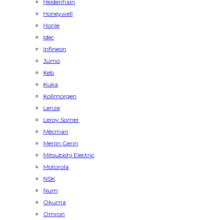
Heidenhain
Honeywell
Honle
Idec
Infineon
Jumo
Keb
Kuka
Kollmorgen
Lenze
Leroy Somer
Mecman
Merlin Gerin
Mitsubishi Electric
Motorola
NSK
Num
Okuma
Omron