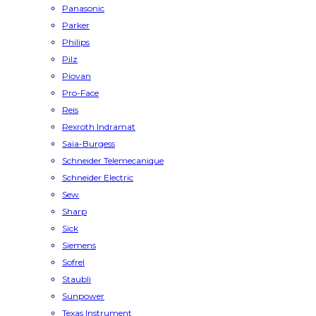
Panasonic
Parker
Philips
Pilz
Piovan
Pro-Face
Reis
Rexroth Indramat
Saia-Burgess
Schneider Telemecanique
Schneider Electric
Sew
Sharp
Sick
Siemens
Sofrel
Staubli
Sunpower
Texas Instrument