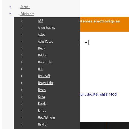
Accueil
Fabricants
ABB
MCO-Automation: Fourniture de systèmes électroniques
industriels
Allen Bradley
Astec
Rechercher
Atlas Copco
B et R
Baldor
Menu
Baumuller
Accueil
BBC
Blog
Beckhoff
Fabricants
Berger Lahr
Vendez votre matériel
Bosch
Maintenance Automatisme Industriel — Diagnostic, Rétrofit & MCO
Celsa
Contact
Eberle
Mon Compte
Fanuc
Gec Alsthom
Connexion
Hakko