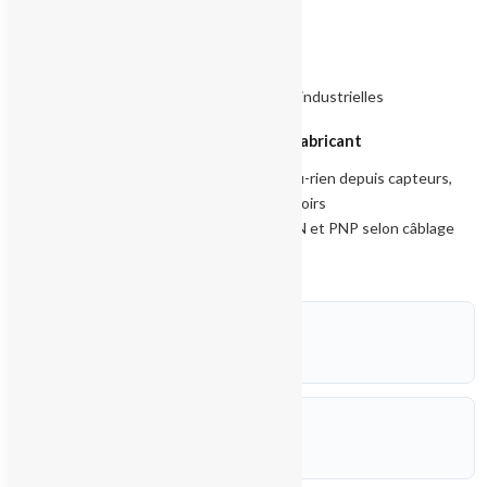
Normes et certifications
UL, CE, cUL (selon version)
Conforme aux directives EMC industrielles
Applications types déclarées par le fabricant
Acquisition de signaux tout-ou-rien depuis capteurs,
fins de course, boutons-poussoirs
Compatible avec capteurs NPN et PNP selon câblage
POIDS
0,150 kg
DIMENSIONS
9,0 × 3,1 × 9,0 cm