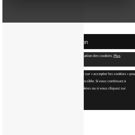
Your Cart
Cart
0
Your cart is empty.
Return to Shop
Mco Automation
En continuant à utiliser le site, vous acceptez l’utilisation des cookies.
Plus
d’informations
Accepter
Les paramètres des cookies sur ce site sont définis sur « accepter les cookies » po
vous offrir la meilleure expérience de navigation possible. Si vous continuez à
utiliser ce site sans changer vos paramètres de cookies ou si vous cliquez sur
"Accepter" ci-dessous, vous consentez à cela.
Fermer