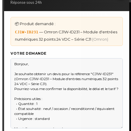
Réponse sous 24h
NOS SERVICES SPECIALISES
📦 Produit demandé :
DÉPANNAGE AUTOMATES
— Omron CJ1W-ID231 – Module d'entrées
CJ1W-ID231
Dépannage Siemens S7
numériques 32 points 24 VDC – Série CJ1
(Omron)
Dépannage Schneider Modicon
Dépannage Omron Sysmac
VOTRE DEMANDE
Dépannage Mitsubishi Melsec
Dépannage ABB AC500
IHM & PUPITRES
IHM Lauer PCS — Récupération Programme
IHM Lauer GAME & PCS — Programme
Maintenance Automatisme Industriel
★
Recherche & Sourcing piéce rare
●
Toulouse & Sud-Ouest
●
Réparation IHM & tactile
●
Audit de parc industriel