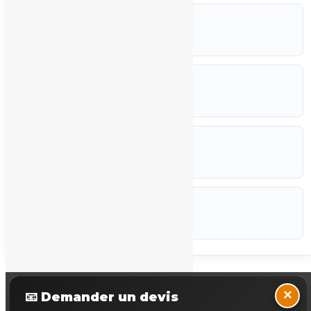
RÉFÉRENCE
CJ1W-ID231
FABRICANT
Omron
ETAT
Occasion
CODEF
P-STK
Marque :
Omron
Back to Top
×
📧 Demander un devis