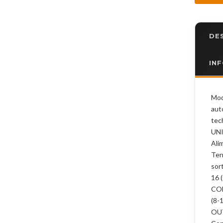
DE
IN
Mod
aut
tec
UNI
Ali
Ten
sor
16 
COM
(8-
OUT