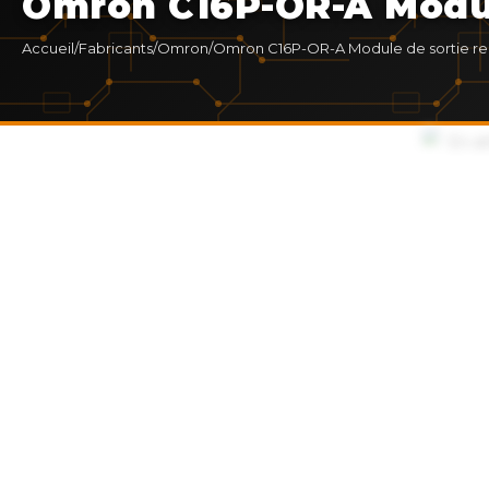
Omron C16P-OR-A Module
Accueil
/
Fabricants
/
Omron
/
Omron C16P-OR-A Module de sortie rela