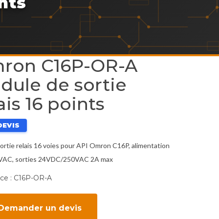
nts
ron C16P-OR-A
dule de sortie
ais 16 points
DEVIS
ortie relais 16 voies pour API Omron C16P, alimentation
VAC, sorties 24VDC/250VAC 2A max
ce :
C16P-OR-A
 Demander un devis