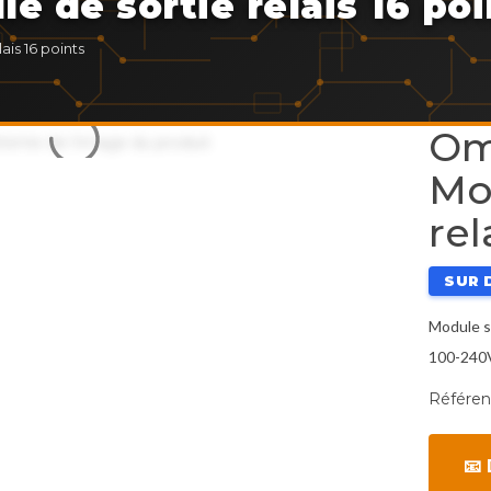
 de sortie relais 16 poi
is 16 points
Om
Mo
rel
SUR 
Module s
100-240
Référen
📧