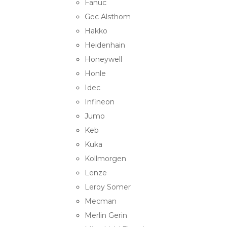
Fanuc
Gec Alsthom
Hakko
Heidenhain
Honeywell
Honle
Idec
Infineon
Jumo
Keb
Kuka
Kollmorgen
Lenze
Leroy Somer
Mecman
Merlin Gerin