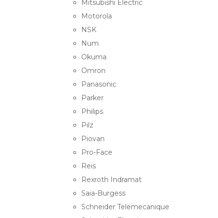
Mitsubishi Electric
Motorola
NSK
Num
Okuma
Omron
Panasonic
Parker
Philips
Pilz
Piovan
Pro-Face
Reis
Rexroth Indramat
Saia-Burgess
Schneider Telemecanique