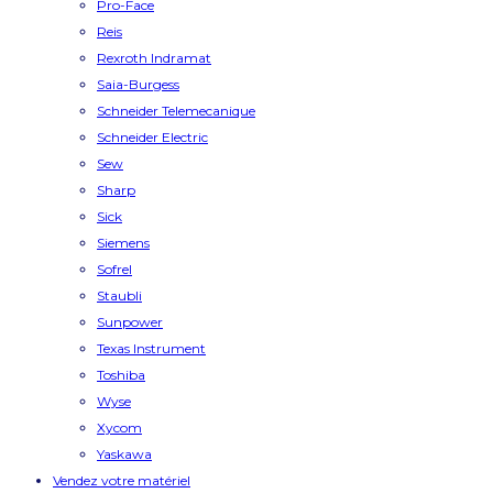
Pro-Face
Reis
Rexroth Indramat
Saia-Burgess
Schneider Telemecanique
Schneider Electric
Sew
Sharp
Sick
Siemens
Sofrel
Staubli
Sunpower
Texas Instrument
Toshiba
Wyse
Xycom
Yaskawa
Vendez votre matériel