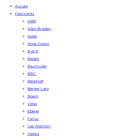
Accueil
Fabricants
ABB
Allen Bradley
Astec
Atlas Copco
B et R
Baldor
Baumuller
BBC
Beckhoff
Berger Lahr
Bosch
Celsa
Eberle
Fanuc
Gec Alsthom
Hakko