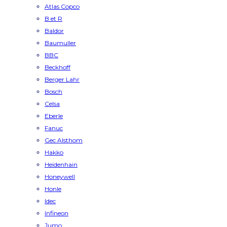
Atlas Copco
B et R
Baldor
Baumuller
BBC
Beckhoff
Berger Lahr
Bosch
Celsa
Eberle
Fanuc
Gec Alsthom
Hakko
Heidenhain
Honeywell
Honle
Idec
Infineon
Jumo