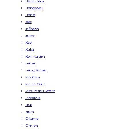
Heidenhain
Honeywell
Honle
Idec
Infineon
Jumo
Keb
Kuka
Kollmorgen
Lenze
Leroy Somer
Mecman
Merlin Gerin
Mitsubishi Electric
Motorola
NSK
Num
Okuma
Omron