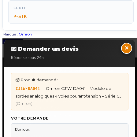
CODEF
P-STK
Marque :
Omron
Back to Top
×
📧 Demander un devis
Réponse sous 24h
NOS SERVICES SPECIALISES
📦 Produit demandé :
DÉPANNAGE AUTOMATES
— Omron CJ1W-DA041 – Module de
CJ1W-DA041
Dépannage Siemens S7
sorties analogiques 4 voies courant/tension – Série CJ1
Dépannage Schneider Modicon
(Omron)
Dépannage Omron Sysmac
Dépannage Mitsubishi Melsec
VOTRE DEMANDE
Dépannage ABB AC500
IHM & PUPITRES