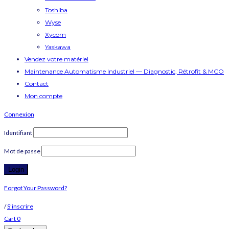
Toshiba
Wyse
Xycom
Yaskawa
Vendez votre matériel
Maintenance Automatisme Industriel — Diagnostic, Rétrofit & MCO
Contact
Mon compte
Connexion
Identifiant
Mot de passe
Forgot Your Password?
/
S’inscrire
Cart
0