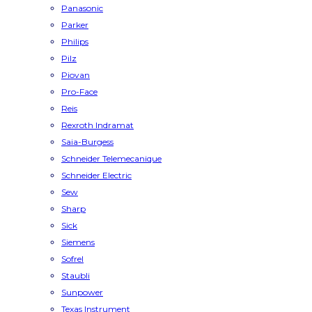
Panasonic
Parker
Philips
Pilz
Piovan
Pro-Face
Reis
Rexroth Indramat
Saia-Burgess
Schneider Telemecanique
Schneider Electric
Sew
Sharp
Sick
Siemens
Sofrel
Staubli
Sunpower
Texas Instrument