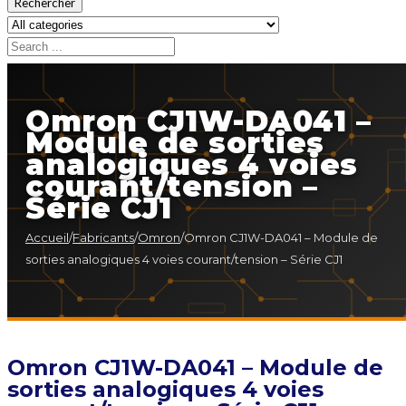
Rechercher
Omron CJ1W-DA041 –
Module de sorties
analogiques 4 voies
courant/tension –
Série CJ1
Accueil
/
Fabricants
/
Omron
/
Omron CJ1W-DA041 – Module de
sorties analogiques 4 voies courant/tension – Série CJ1
Omron CJ1W-DA041 – Module de
sorties analogiques 4 voies