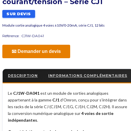
courant/tension – Série CJ1
SUR DEVIS
Module sortie analogique 4 voies ±10V/0-20mA, série CJ1, 12 bits
Référence :
CJ1W-DA041
📧 Demander un devis
DESCRIPTION
INFORMATIONS COMPLÉMENTAIRES
Le
CJ1W-DA041
est un module de sorties analogiques
appartenant à la gamme
CJ1
d’Omron, conçu pour s’intégrer dans
les racks de la série CJ (CJ1M, CJ1G, CJ1H, CJ2M, CJ2H). Il assure
la conversion numérique-analogique sur
4 voies de sortie
indépendantes
.