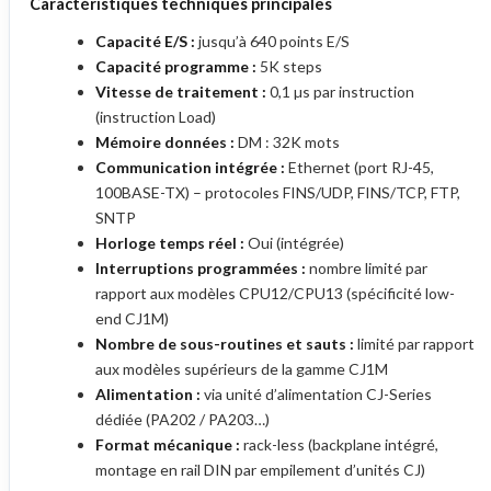
Caractéristiques techniques principales
Capacité E/S :
jusqu’à 640 points E/S
Capacité programme :
5K steps
Vitesse de traitement :
0,1 µs par instruction
(instruction Load)
Mémoire données :
DM : 32K mots
Communication intégrée :
Ethernet (port RJ-45,
100BASE-TX) – protocoles FINS/UDP, FINS/TCP, FTP,
SNTP
Horloge temps réel :
Oui (intégrée)
Interruptions programmées :
nombre limité par
rapport aux modèles CPU12/CPU13 (spécificité low-
end CJ1M)
Nombre de sous-routines et sauts :
limité par rapport
aux modèles supérieurs de la gamme CJ1M
Alimentation :
via unité d’alimentation CJ-Series
dédiée (PA202 / PA203…)
Format mécanique :
rack-less (backplane intégré,
montage en rail DIN par empilement d’unités CJ)