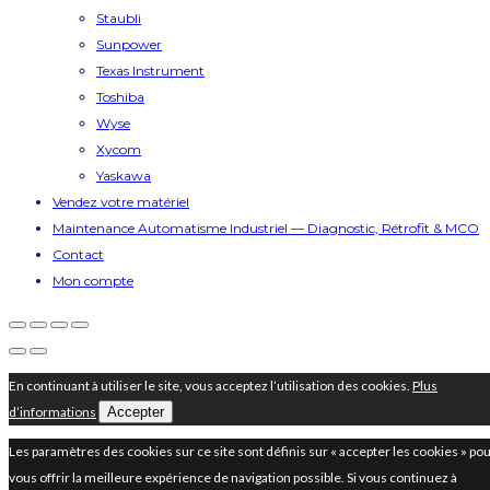
Staubli
Sunpower
Texas Instrument
Toshiba
Wyse
Xycom
Yaskawa
Vendez votre matériel
Maintenance Automatisme Industriel — Diagnostic, Rétrofit & MCO
Contact
Mon compte
En continuant à utiliser le site, vous acceptez l’utilisation des cookies.
Plus
d’informations
Accepter
Les paramètres des cookies sur ce site sont définis sur « accepter les cookies » po
vous offrir la meilleure expérience de navigation possible. Si vous continuez à