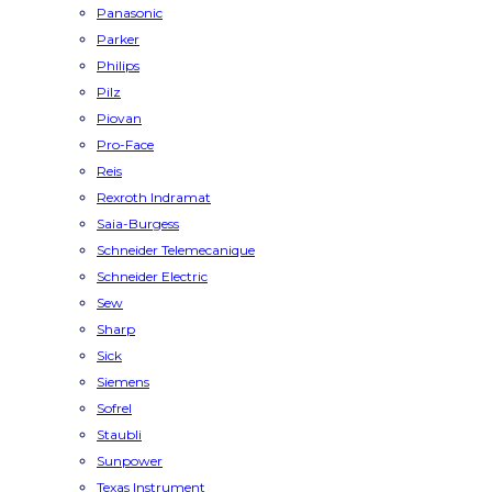
Panasonic
Parker
Philips
Pilz
Piovan
Pro-Face
Reis
Rexroth Indramat
Saia-Burgess
Schneider Telemecanique
Schneider Electric
Sew
Sharp
Sick
Siemens
Sofrel
Staubli
Sunpower
Texas Instrument