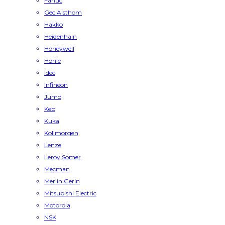
Fanuc
Gec Alsthom
Hakko
Heidenhain
Honeywell
Honle
Idec
Infineon
Jumo
Keb
Kuka
Kollmorgen
Lenze
Leroy Somer
Mecman
Merlin Gerin
Mitsubishi Electric
Motorola
NSK