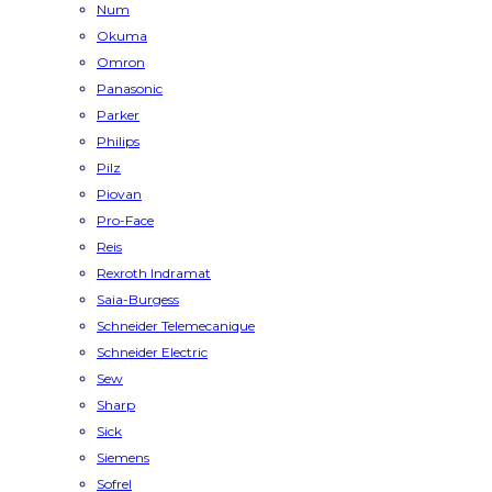
Num
Okuma
Omron
Panasonic
Parker
Philips
Pilz
Piovan
Pro-Face
Reis
Rexroth Indramat
Saia-Burgess
Schneider Telemecanique
Schneider Electric
Sew
Sharp
Sick
Siemens
Sofrel