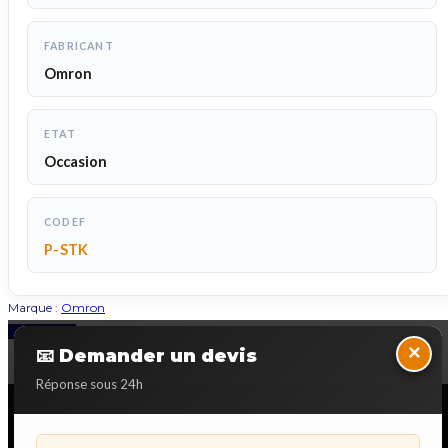
FABRICANT
Omron
ETAT
Occasion
CODEF
P-STK
Marque :
Omron
Back to Top
×
📧 Demander un devis
Réponse sous 24h
NOS SERVICES SPECIALISES