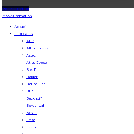
Return to Shop
Mco Automation
Accueil
Fabricants
ABB
Allen Bradley
Astec
Atlas Copco
B et R
Baldor
Baumuller
BBC
Beckhoff
Berger Lahr
Bosch
Celsa
Eberle