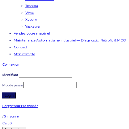
Toshiba
Wyse
Xycom
Yaskawa
Vendez votre matériel
Maintenance Automatisme Industriel — Diagnostic, Rétrofit & MCO
Contact
Mon compte
Connexion
Identifiant
Mot de passe
Forgot Your Password?
/
S’inscrire
Cart
0