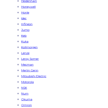
Heidenhain
Honeywell
Honle
Idec
Infineon
Jumo
Keb
Kuka
Kollmorgen
Lenze
Leroy Somer
Mecman
Merlin Gerin
Mitsubishi Electric
Motorola
NSK
Num
Okuma
Omron