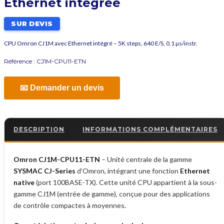
Ethernet intégrée
SUR DEVIS
CPU Omron CJ1M avec Ethernet intégré – 5K steps, 640 E/S, 0,1 µs/instr.
Référence :
CJ1M-CPU11-ETN
📧 Demander un devis
DESCRIPTION
INFORMATIONS COMPLÉMENTAIRES
Omron CJ1M-CPU11-ETN
– Unité centrale de la gamme
SYSMAC CJ-Series
d’Omron, intégrant une fonction
Ethernet
native
(port 100BASE-TX). Cette unité CPU appartient à la sous-
gamme CJ1M (entrée de gamme), conçue pour des applications
de contrôle compactes à moyennes.