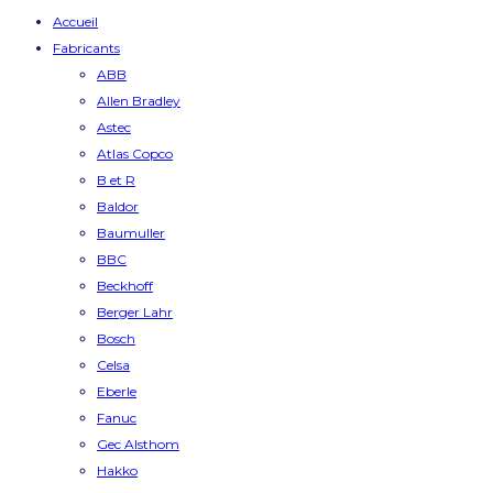
Accueil
Fabricants
ABB
Allen Bradley
Astec
Atlas Copco
B et R
Baldor
Baumuller
BBC
Beckhoff
Berger Lahr
Bosch
Celsa
Eberle
Fanuc
Gec Alsthom
Hakko