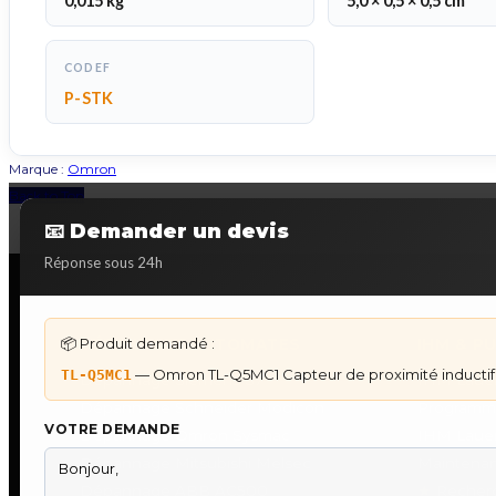
0,015 kg
5,0 × 0,5 × 0,5 cm
CODEF
P-STK
Marque :
Omron
Back to Top
📧 Demander un devis
Réponse sous 24h
📦 Produit demandé :
DÉPANNAGE AUTOMATES
IHM & P
— Omron TL-Q5MC1 Capteur de proximité inducti
TL-Q5MC1
Dépannage Siemens S7
IHM Lauer
Dépannage Schneider Modicon
Programm
VOTRE DEMANDE
Dépannage Omron Sysmac
IHM Laue
Dépannage Mitsubishi Melsec
Maintenan
Dépannage ABB AC500
★
Recherc