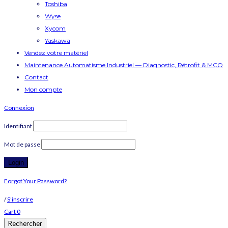
Toshiba
Wyse
Xycom
Yaskawa
Vendez votre matériel
Maintenance Automatisme Industriel — Diagnostic, Rétrofit & MCO
Contact
Mon compte
Connexion
Identifiant
Mot de passe
Forgot Your Password?
/
S’inscrire
Cart
0
Rechercher