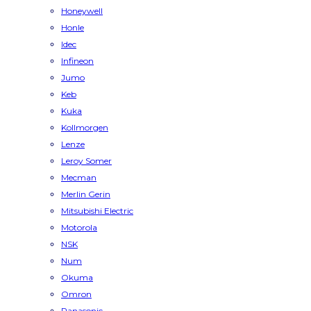
Honeywell
Honle
Idec
Infineon
Jumo
Keb
Kuka
Kollmorgen
Lenze
Leroy Somer
Mecman
Merlin Gerin
Mitsubishi Electric
Motorola
NSK
Num
Okuma
Omron
Panasonic