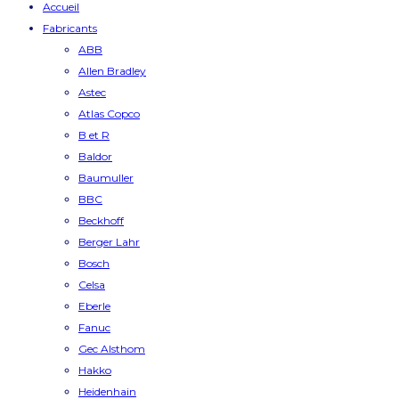
Accueil
Fabricants
ABB
Allen Bradley
Astec
Atlas Copco
B et R
Baldor
Baumuller
BBC
Beckhoff
Berger Lahr
Bosch
Celsa
Eberle
Fanuc
Gec Alsthom
Hakko
Heidenhain