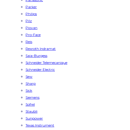
Parker
Philips
Pilz
Piovan
Pro-Face
Reis
Rexroth Indramat
Saia-Burgess
Schneider Telemecanique
Schneider Electric
Sew
Sharp
Sick
Siemens
Sofrel
Staubli
Sunpower
Texas Instrument