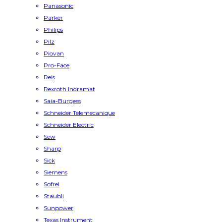
Panasonic
Parker
Philips
Pilz
Piovan
Pro-Face
Reis
Rexroth Indramat
Saia-Burgess
Schneider Telemecanique
Schneider Electric
Sew
Sharp
Sick
Siemens
Sofrel
Staubli
Sunpower
Texas Instrument