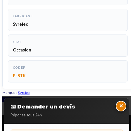
FABRICANT
Syrelec
ETAT
Occasion
CODEF
P-STK
Marque :
Syrelec
Back to Top
×
📧 Demander un devis
Réponse sous 24h
NOS SERVICES SPECIALISES