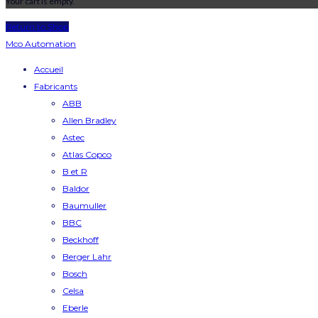
Your cart is empty.
Return to Shop
Mco Automation
Accueil
Fabricants
ABB
Allen Bradley
Astec
Atlas Copco
B et R
Baldor
Baumuller
BBC
Beckhoff
Berger Lahr
Bosch
Celsa
Eberle