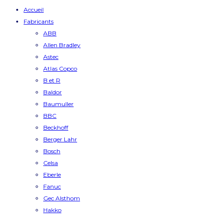
Accueil
Fabricants
ABB
Allen Bradley
Astec
Atlas Copco
B et R
Baldor
Baumuller
BBC
Beckhoff
Berger Lahr
Bosch
Celsa
Eberle
Fanuc
Gec Alsthom
Hakko