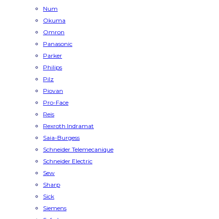
Num
Okuma
Omron
Panasonic
Parker
Philips
Pilz
Piovan
Pro-Face
Reis
Rexroth Indramat
Saia-Burgess
Schneider Telemecanique
Schneider Electric
Sew
Sharp
Sick
Siemens