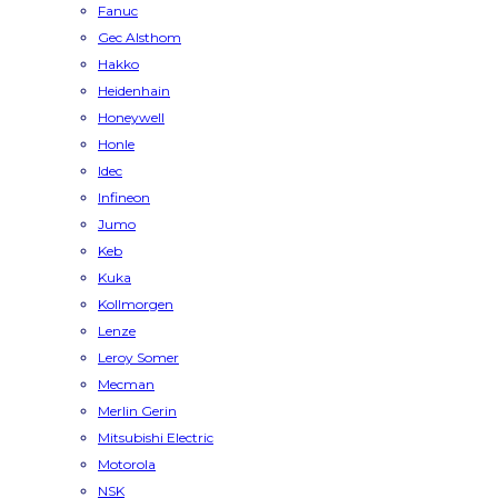
Fanuc
Gec Alsthom
Hakko
Heidenhain
Honeywell
Honle
Idec
Infineon
Jumo
Keb
Kuka
Kollmorgen
Lenze
Leroy Somer
Mecman
Merlin Gerin
Mitsubishi Electric
Motorola
NSK