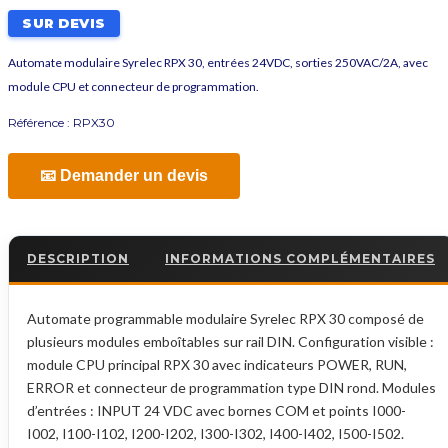
SUR DEVIS
Automate modulaire Syrelec RPX 30, entrées 24VDC, sorties 250VAC/2A, avec
module CPU et connecteur de programmation.
Référence :
RPX30
📧 Demander un devis
DESCRIPTION
INFORMATIONS COMPLÉMENTAIRES
Automate programmable modulaire Syrelec RPX 30 composé de
plusieurs modules emboîtables sur rail DIN. Configuration visible :
module CPU principal RPX 30 avec indicateurs POWER, RUN,
ERROR et connecteur de programmation type DIN rond. Modules
d’entrées : INPUT 24 VDC avec bornes COM et points I000-
I002, I100-I102, I200-I202, I300-I302, I400-I402, I500-I502.