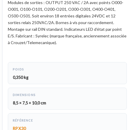
Modules de sorties : OUTPUT 250 VAC / 2A avec points O000-
O001, O100-O101, O200-O201, O300-O301, O400-O401,
O500-O501. Soit environ 18 entrées digitales 24VDC et 12
sorties relais 250VAC/2A. Bornes à vis pour raccordement.
Montage sur rail DIN standard. Indicateurs LED d’état par point
E/S. Fabricant : Syrelec (marque française, anciennement associée
à Crouzet/Telemecanique).
POIDS
0,350 kg
DIMENSIONS
8,5 × 7,5 × 10,0 cm
RÉFÉRENCE
RPX30