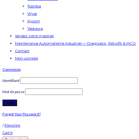
Toshiba
Wyse
Xycom
Yaskawa
Vendez votre matériel
Maintenance Automatisme Industriel — Diagnostic, Rétrofit & MCO
Contact
Mon compte
Connexion
Identifiant
Mot de passe
Forgot Your Password?
/
S’inscrire
Cart
0