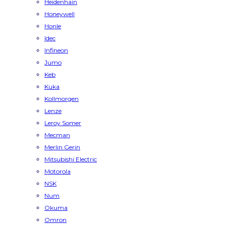
Heidenhain
Honeywell
Honle
Idec
Infineon
Jumo
Keb
Kuka
Kollmorgen
Lenze
Leroy Somer
Mecman
Merlin Gerin
Mitsubishi Electric
Motorola
NSK
Num
Okuma
Omron