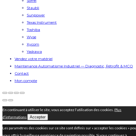
Sofrel
Staubli
Sunpower
Texas Instrument
Toshiba
Wyse
Xycom
Yaskawa
Vendez votre matériel
Maintenance Automatisme Industriel — Diagnostic, Rétrofit & MCO
Contact
Mon compte
En continuant à utiliser le site, vous acceptez l’utilisation des cookies.
Plus
d’informations
Accepter
Les paramètres des cookies sur ce site sont définis sur « accepter les cookies » po
vous offrir la meilleure expérience de navigation possible. Si vous continuez à