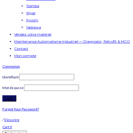
Toshiba
Wyse
Xycom
Yaskawa
Vendez votre matériel
Maintenance Automatisme Industriel — Diagnostic, Rétrofit & MCO
Contact
Mon compte
Connexion
Identifiant
Mot de passe
Forgot Your Password?
/
S’inscrire
Cart
0