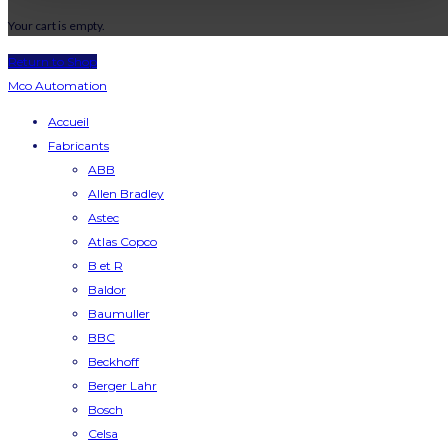
Your cart is empty.
Return to Shop
Mco Automation
Accueil
Fabricants
ABB
Allen Bradley
Astec
Atlas Copco
B et R
Baldor
Baumuller
BBC
Beckhoff
Berger Lahr
Bosch
Celsa