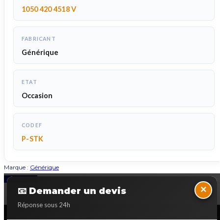
1050 420 4518 V
FABRICANT
Générique
ETAT
Occasion
CODEF
P-STK
Marque :
Générique
Back to Top
×
📧 Demander un devis
Réponse sous 24h