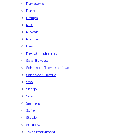
Panasonic
Parker
Philips
Pilz
Piovan
Pro-Face
Reis
Rexroth Indramat
Saia-Burgess
Schneider Telemecanique
Schneider Electric
Sew
Sharp
Sick
Siemens
Sofrel
Staubli
Sunpower
Texas Instrument