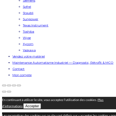
Siemens
Sofrel
Staubli
Sunpower
Texas Instrument
Toshiba
Wyse
Xycom
Yaskawa
Vendez votre matériel
Maintenance Automatisme Industriel — Diagnostic, Rétrofit & MCO
Contact
Mon compte
En continuant à utiliser le site, vous acceptez l’utilisation des cookies.
Plus
d’informations
Accepter
Les paramètres des cookies sur ce site sont définis sur « accepter les cookies » po