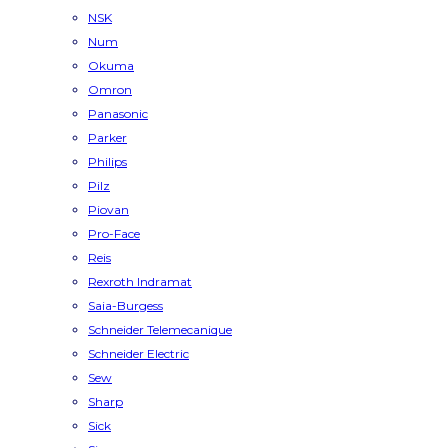
NSK
Num
Okuma
Omron
Panasonic
Parker
Philips
Pilz
Piovan
Pro-Face
Reis
Rexroth Indramat
Saia-Burgess
Schneider Telemecanique
Schneider Electric
Sew
Sharp
Sick