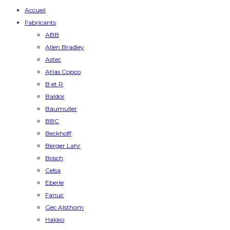
Accueil
Fabricants
ABB
Allen Bradley
Astec
Atlas Copco
B et R
Baldor
Baumuller
BBC
Beckhoff
Berger Lahr
Bosch
Celsa
Eberle
Fanuc
Gec Alsthom
Hakko