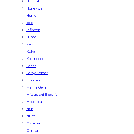
Heidenhain
Honeywell
Honle
Idec
Infineon
Jumo
Keb
Kuka
Kollmorgen
Lenze
Leroy Somer
Mecman
Merlin Gerin
Mitsubishi Electric
Motorola
NSK
Num
Okuma
Omron