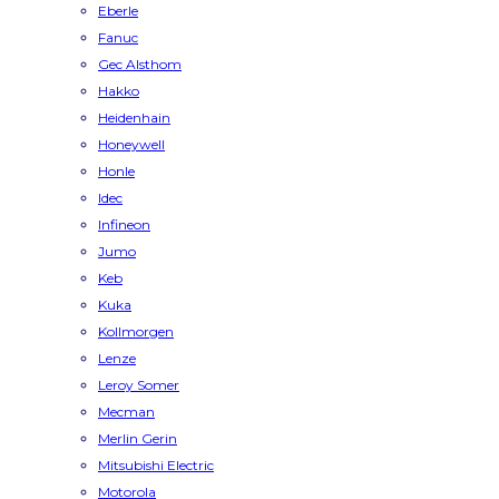
Eberle
Fanuc
Gec Alsthom
Hakko
Heidenhain
Honeywell
Honle
Idec
Infineon
Jumo
Keb
Kuka
Kollmorgen
Lenze
Leroy Somer
Mecman
Merlin Gerin
Mitsubishi Electric
Motorola