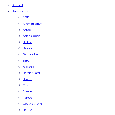
Accueil
Fabricants
ABB
Allen Bradley
Astec
Atlas Copco
B et R
Baldor
Baumuller
BBC
Beckhoff
Berger Lahr
Bosch
Celsa
Eberle
Fanuc
Gec Alsthom
Hakko