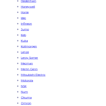
Heidenhain
Honeywell
Honle
Idec
Infineon
Jumo
Keb
Kuka
Kollmorgen
Lenze
Leroy Somer
Mecman
Merlin Gerin
Mitsubishi Electric
Motorola
NSK
Num
Okuma
Omron