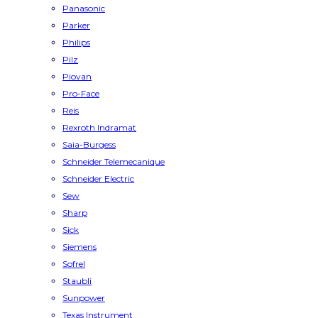
Panasonic
Parker
Philips
Pilz
Piovan
Pro-Face
Reis
Rexroth Indramat
Saia-Burgess
Schneider Telemecanique
Schneider Electric
Sew
Sharp
Sick
Siemens
Sofrel
Staubli
Sunpower
Texas Instrument