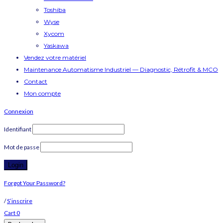
Toshiba
Wyse
Xycom
Yaskawa
Vendez votre matériel
Maintenance Automatisme Industriel — Diagnostic, Rétrofit & MCO
Contact
Mon compte
Connexion
Identifiant
Mot de passe
Forgot Your Password?
/
S’inscrire
Cart
0