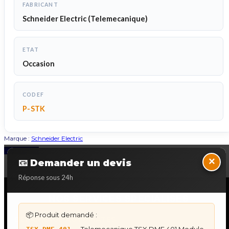
FABRICANT
Schneider Electric (Telemecanique)
ETAT
Occasion
CODEF
P-STK
Marque :
Schneider Electric
Back to Top
×
📧 Demander un devis
Réponse sous 24h
NOS SERVICES SPECIALISES
📦 Produit demandé :
DÉPANNAGE AUTOMATES