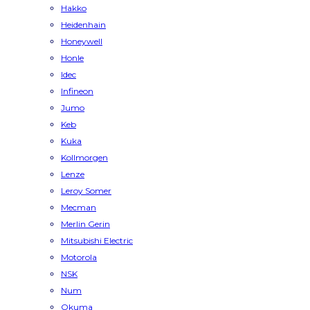
Hakko
Heidenhain
Honeywell
Honle
Idec
Infineon
Jumo
Keb
Kuka
Kollmorgen
Lenze
Leroy Somer
Mecman
Merlin Gerin
Mitsubishi Electric
Motorola
NSK
Num
Okuma