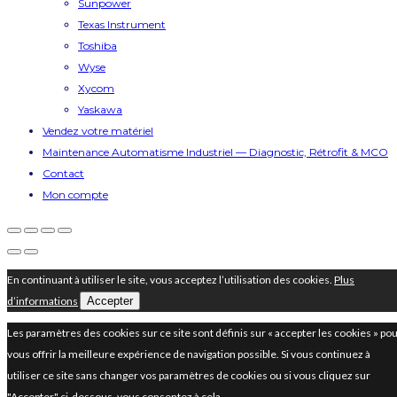
Sunpower
Texas Instrument
Toshiba
Wyse
Xycom
Yaskawa
Vendez votre matériel
Maintenance Automatisme Industriel — Diagnostic, Rétrofit & MCO
Contact
Mon compte
En continuant à utiliser le site, vous acceptez l’utilisation des cookies.
Plus
d’informations
Accepter
Les paramètres des cookies sur ce site sont définis sur « accepter les cookies » po
vous offrir la meilleure expérience de navigation possible. Si vous continuez à
utiliser ce site sans changer vos paramètres de cookies ou si vous cliquez sur
"Accepter" ci-dessous, vous consentez à cela.