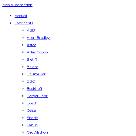
Mco Automation
Accueil
Fabricants
ABB
Allen Bradley
Astec
Atlas Copco
B et R
Baldor
Baumuller
BBC
Beckhoff
Berger Lahr
Bosch
Celsa
Eberle
Fanuc
Gec Alsthom