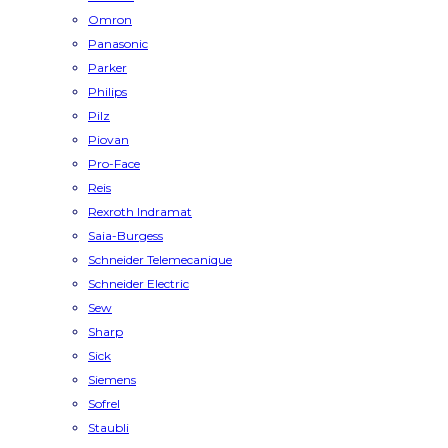
Omron
Panasonic
Parker
Philips
Pilz
Piovan
Pro-Face
Reis
Rexroth Indramat
Saia-Burgess
Schneider Telemecanique
Schneider Electric
Sew
Sharp
Sick
Siemens
Sofrel
Staubli