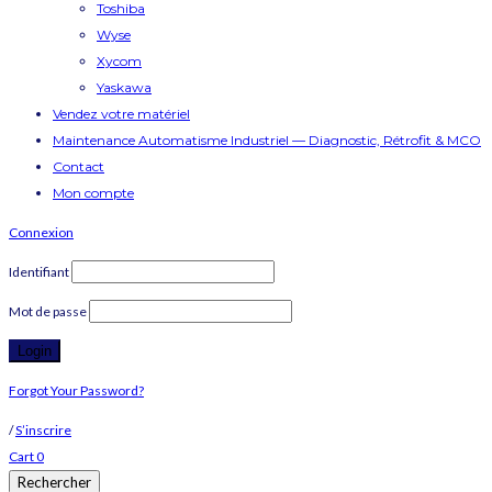
Toshiba
Wyse
Xycom
Yaskawa
Vendez votre matériel
Maintenance Automatisme Industriel — Diagnostic, Rétrofit & MCO
Contact
Mon compte
Connexion
Identifiant
Mot de passe
Forgot Your Password?
/
S’inscrire
Cart
0
Rechercher