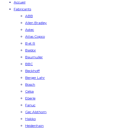
Accueil
Fabricants
ABB
Allen Bradley
Astec
Atlas Copco
B et R
Baldor
Baumuller
BBC
Beckhoff
Berger Lahr
Bosch
Celsa
Eberle
Fanuc
Gec Alsthom
Hakko
Heidenhain