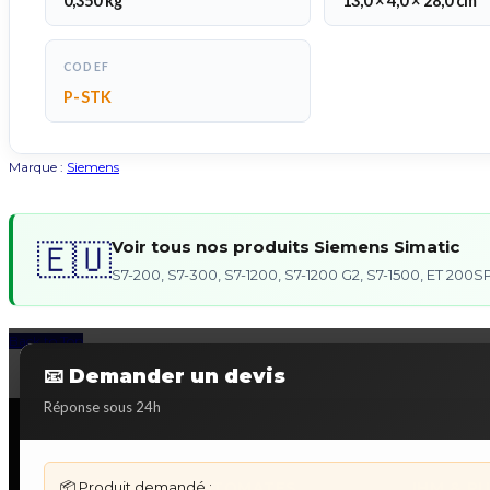
0,350 kg
13,0 × 4,0 × 28,0 cm
CODEF
P-STK
Marque :
Siemens
Voir tous nos produits Siemens Simatic
🇪🇺
S7-200, S7-300, S7-1200, S7-1200 G2, S7-1500, ET 20
Back to Top
📧 Demander un devis
Réponse sous 24h
📦 Produit demandé :
DÉPANNAGE AUTOMATES
IHM & P