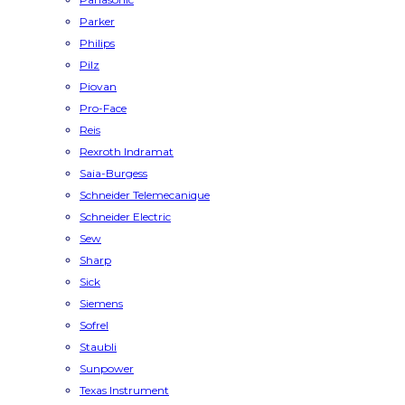
Parker
Philips
Pilz
Piovan
Pro-Face
Reis
Rexroth Indramat
Saia-Burgess
Schneider Telemecanique
Schneider Electric
Sew
Sharp
Sick
Siemens
Sofrel
Staubli
Sunpower
Texas Instrument