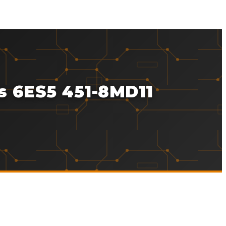
s 6ES5 451-8MD11