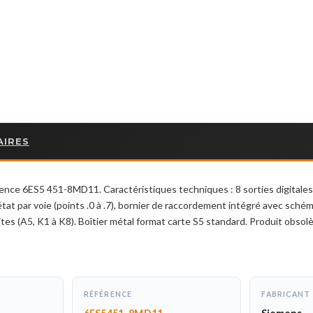
AIRES
ce 6ES5 451-8MD11. Caractéristiques techniques : 8 sorties digitales
’état par voie (points .0 à .7), bornier de raccordement intégré avec sch
es (A5, K1 à K8). Boîtier métal format carte S5 standard. Produit obsolè
RÉFÉRENCE
FABRICANT