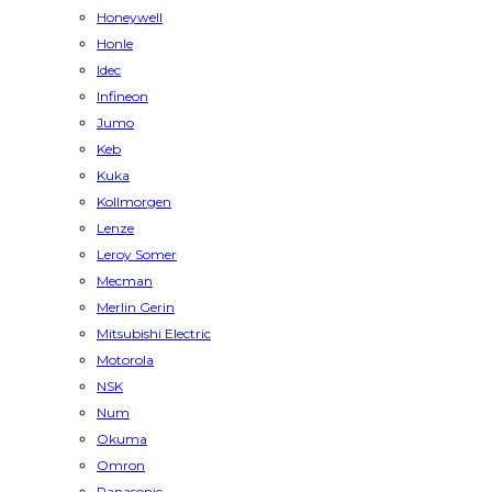
Honeywell
Honle
Idec
Infineon
Jumo
Keb
Kuka
Kollmorgen
Lenze
Leroy Somer
Mecman
Merlin Gerin
Mitsubishi Electric
Motorola
NSK
Num
Okuma
Omron
Panasonic