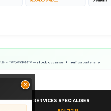
6ES5451-8MD11
Siemens
0SP, IHM TP/OP/KP/MTP —
stock occasion + neuf
via partenaire
×
NOS SERVICES SPECIALISES
UPITRES
BOUTIQUE