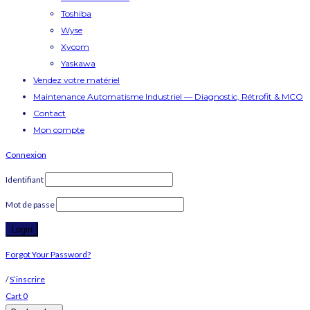
Toshiba
Wyse
Xycom
Yaskawa
Vendez votre matériel
Maintenance Automatisme Industriel — Diagnostic, Rétrofit & MCO
Contact
Mon compte
Connexion
Identifiant
Mot de passe
Forgot Your Password?
/
S’inscrire
Cart
0