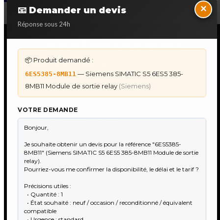
×
📧 Demander un devis
Réponse sous 24h
NOS SERVICES SPECIALISES
📦 Produit demandé :
DÉPANNAGE AUTOMATES
— Siemens SIMATIC S5 6ES5 385-
6ES5385-8MB11
Dépannage Siemens S7
8MB11 Module de sortie relay
(Siemens)
Dépannage Schneider Modicon
Dépannage Omron Sysmac
VOTRE DEMANDE
Dépannage Mitsubishi Melsec
Dépannage ABB AC500
IHM & PUPITRES
IHM Lauer PCS — Récupération Programme
IHM Lauer GAME & PCS — Programme
Maintenance Automatisme Industriel
★
Recherche & Sourcing piéce rare
●
Toulouse & Sud-Ouest