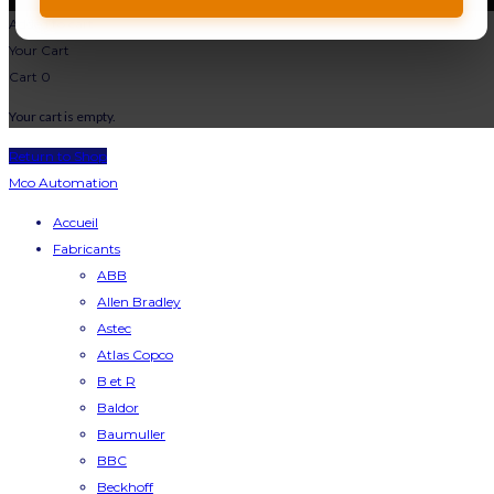
Added to cart
Your Cart
Cart
0
Your cart is empty.
Return to Shop
Mco Automation
Accueil
Fabricants
ABB
Allen Bradley
Astec
Atlas Copco
B et R
Baldor
Baumuller
BBC
Beckhoff