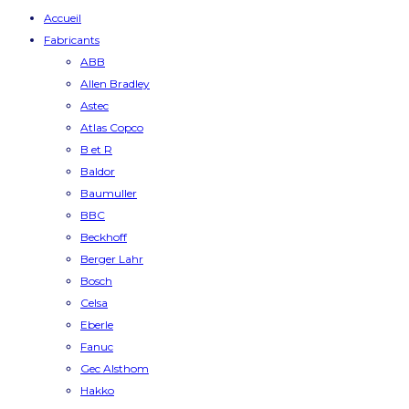
Accueil
Fabricants
ABB
Allen Bradley
Astec
Atlas Copco
B et R
Baldor
Baumuller
BBC
Beckhoff
Berger Lahr
Bosch
Celsa
Eberle
Fanuc
Gec Alsthom
Hakko