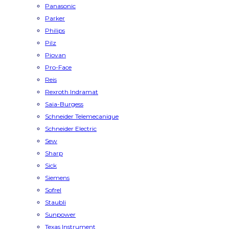
Panasonic
Parker
Philips
Pilz
Piovan
Pro-Face
Reis
Rexroth Indramat
Saia-Burgess
Schneider Telemecanique
Schneider Electric
Sew
Sharp
Sick
Siemens
Sofrel
Staubli
Sunpower
Texas Instrument