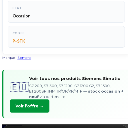
ETAT
Occasion
CODEF
P-STK
Marque :
Siemens
Voir tous nos produits Siemens Simatic
🇪🇺
S7-200, S7-300, S7-1200, S7-1200 G2, S7-1500,
ET 200SP, IHM TP/OP/KP/MTP —
stock occasion +
neuf
via partenaire
Voir l’offre →
Back to Top