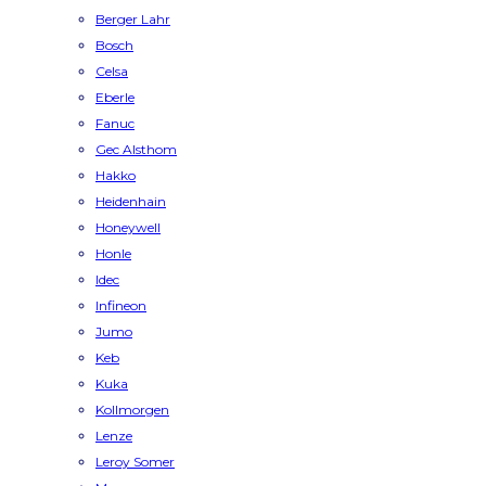
Berger Lahr
Bosch
Celsa
Eberle
Fanuc
Gec Alsthom
Hakko
Heidenhain
Honeywell
Honle
Idec
Infineon
Jumo
Keb
Kuka
Kollmorgen
Lenze
Leroy Somer