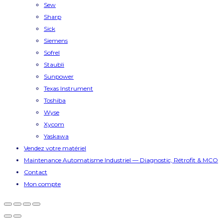
Sew
Sharp
Sick
Siemens
Sofrel
Staubli
Sunpower
Texas Instrument
Toshiba
Wyse
Xycom
Yaskawa
Vendez votre matériel
Maintenance Automatisme Industriel — Diagnostic, Rétrofit & MCO
Contact
Mon compte