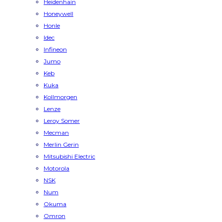
Heidenhain
Honeywell
Honle
Idec
Infineon
Jumo
Keb
Kuka
Kollmorgen
Lenze
Leroy Somer
Mecman
Merlin Gerin
Mitsubishi Electric
Motorola
NSK
Num
Okuma
Omron