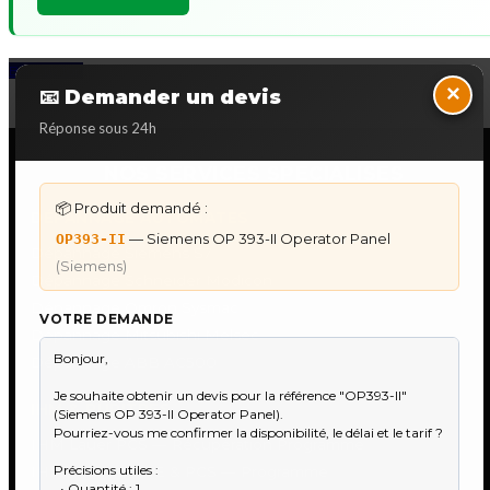
Back to Top
×
📧 Demander un devis
Réponse sous 24h
NOS SERVICES SPECIALISES
📦 Produit demandé :
DÉPANNAGE AUTOMATES
— Siemens OP 393-II Operator Panel
OP393-II
Dépannage Siemens S7
(Siemens)
Dépannage Schneider Modicon
Dépannage Omron Sysmac
VOTRE DEMANDE
Dépannage Mitsubishi Melsec
Dépannage ABB AC500
IHM & PUPITRES
IHM Lauer PCS — Récupération Programme
IHM Lauer GAME & PCS — Programme