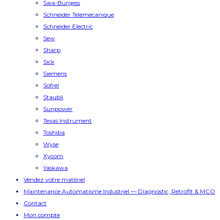
Saia-Burgess
Schneider Telemecanique
Schneider Electric
Sew
Sharp
Sick
Siemens
Sofrel
Staubli
Sunpower
Texas Instrument
Toshiba
Wyse
Xycom
Yaskawa
Vendez votre matériel
Maintenance Automatisme Industriel — Diagnostic, Rétrofit & MCO
Contact
Mon compte