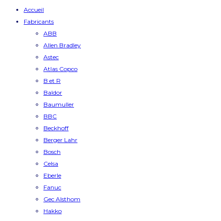
Accueil
Fabricants
ABB
Allen Bradley
Astec
Atlas Copco
B et R
Baldor
Baumuller
BBC
Beckhoff
Berger Lahr
Bosch
Celsa
Eberle
Fanuc
Gec Alsthom
Hakko