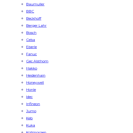
Baumuller
BBC
Beckhoff
Berger Lahr
Bosch
Celsa
Eberle
Fanuc
Gec Alsthom
Hakko
Heidenhain
Honeywell
Honle
Idec
Infineon
Jumo
Keb
Kuka
Kollmorgen