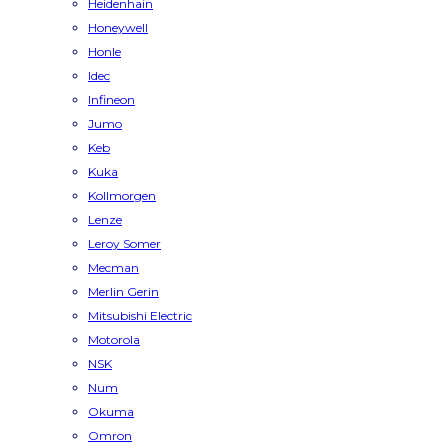
Heidenhain
Honeywell
Honle
Idec
Infineon
Jumo
Keb
Kuka
Kollmorgen
Lenze
Leroy Somer
Mecman
Merlin Gerin
Mitsubishi Electric
Motorola
NSK
Num
Okuma
Omron