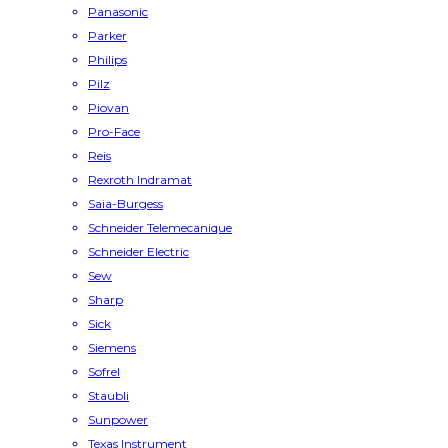
Panasonic
Parker
Philips
Pilz
Piovan
Pro-Face
Reis
Rexroth Indramat
Saia-Burgess
Schneider Telemecanique
Schneider Electric
Sew
Sharp
Sick
Siemens
Sofrel
Staubli
Sunpower
Texas Instrument