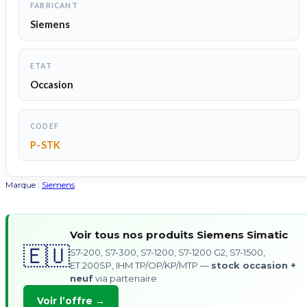
FABRICANT
Siemens
ETAT
Occasion
CODEF
P-STK
Marque :
Siemens
Voir tous nos produits Siemens Simatic
🇪🇺
S7-200, S7-300, S7-1200, S7-1200 G2, S7-1500,
ET 200SP, IHM TP/OP/KP/MTP —
stock occasion +
neuf
via partenaire
Voir l’offre →