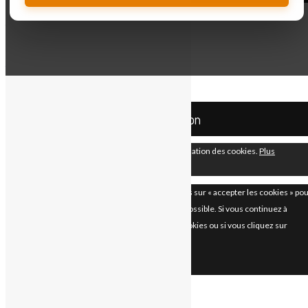
Added to cart
Your Cart
Cart
0
Your cart is empty.
Return to Shop
Mco Automation
En continuant à utiliser le site, vous acceptez l’utilisation des cookies.
Plus
d’informations
Accepter
Les paramètres des cookies sur ce site sont définis sur « accepter les cookies » po
vous offrir la meilleure expérience de navigation possible. Si vous continuez à
utiliser ce site sans changer vos paramètres de cookies ou si vous cliquez sur
"Accepter" ci-dessous, vous consentez à cela.
Fermer