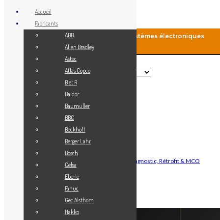
Accueil
Fabricants
ABB
MCO-Automation: Fourniture de systèmes électroniques
industriels
Allen Bradley
Astec
Rechercher
Atlas Copco
B et R
Baldor
Menu
Baumuller
Accueil
BBC
Blog
Beckhoff
Fabricants
Berger Lahr
Vendez votre matériel
Bosch
Maintenance Automatisme Industriel — Diagnostic, Rétrofit & MCO
Celsa
Contact
Eberle
Mon Compte
Fanuc
Gec Alsthom
Connexion
Hakko