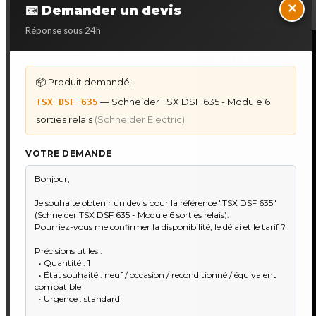
×
📧 Demander un devis
Réponse sous 24h
NOS SERVICES SPECIALISES
📦 Produit demandé :
DÉPANNAGE AUTOMATES
— Schneider TSX DSF 635 - Module 6
TSX DSF 635
Dépannage Siemens S7
sorties relais
(Schneider Electric)
Dépannage Schneider Modicon
Dépannage Omron Sysmac
VOTRE DEMANDE
Dépannage Mitsubishi Melsec
Dépannage ABB AC500
IHM & PUPITRES
IHM Lauer PCS — Récupération Programme
IHM Lauer GAME & PCS — Programme
Maintenance Automatisme Industriel
★
Recherche & Sourcing piéce rare
●
Toulouse & Sud-Ouest