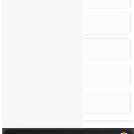
8,0 × 4,7 × 12,5 cm
RÉFÉRENCE
TSX DSF 635
FABRICANT
Schneider Electric
ETAT
Occasion
CODEF
P-STK
Marque :
Schneider Electric
Back to Top