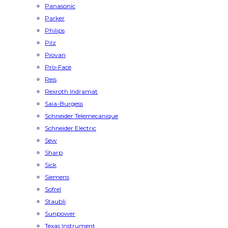
Panasonic
Parker
Philips
Pilz
Piovan
Pro-Face
Reis
Rexroth Indramat
Saia-Burgess
Schneider Telemecanique
Schneider Electric
Sew
Sharp
Sick
Siemens
Sofrel
Staubli
Sunpower
Texas Instrument