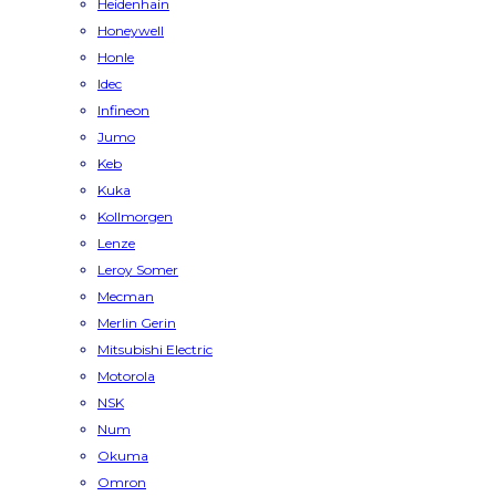
Heidenhain
Honeywell
Honle
Idec
Infineon
Jumo
Keb
Kuka
Kollmorgen
Lenze
Leroy Somer
Mecman
Merlin Gerin
Mitsubishi Electric
Motorola
NSK
Num
Okuma
Omron