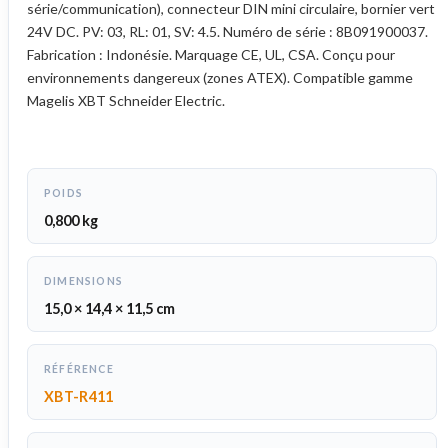
série/communication), connecteur DIN mini circulaire, bornier vert
24V DC. PV: 03, RL: 01, SV: 4.5. Numéro de série : 8B091900037.
Fabrication : Indonésie. Marquage CE, UL, CSA. Conçu pour
environnements dangereux (zones ATEX). Compatible gamme
Magelis XBT Schneider Electric.
POIDS
0,800 kg
DIMENSIONS
15,0 × 14,4 × 11,5 cm
RÉFÉRENCE
XBT-R411