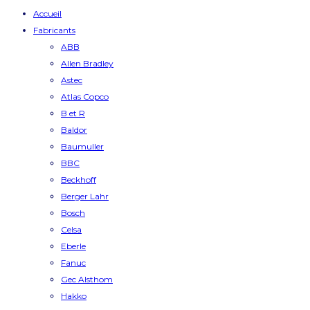
Accueil
Fabricants
ABB
Allen Bradley
Astec
Atlas Copco
B et R
Baldor
Baumuller
BBC
Beckhoff
Berger Lahr
Bosch
Celsa
Eberle
Fanuc
Gec Alsthom
Hakko