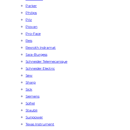
Parker
Philips
Pilz
Piovan
Pro-Face
Reis
Rexroth Indramat
Saia-Burgess
Schneider Telemecanique
Schneider Electric
Sew
Sharp
Sick
Siemens
Sofrel
Staubli
Sunpower
Texas Instrument