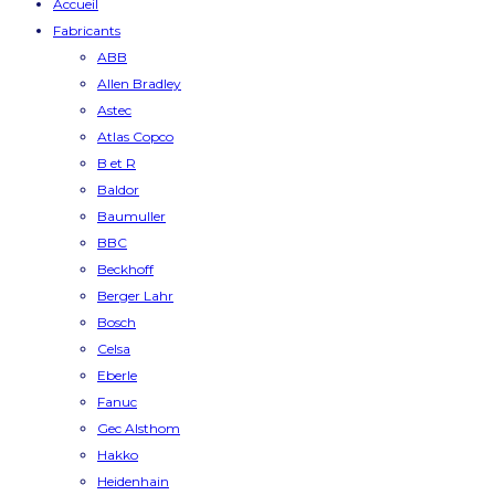
Accueil
Fabricants
ABB
Allen Bradley
Astec
Atlas Copco
B et R
Baldor
Baumuller
BBC
Beckhoff
Berger Lahr
Bosch
Celsa
Eberle
Fanuc
Gec Alsthom
Hakko
Heidenhain