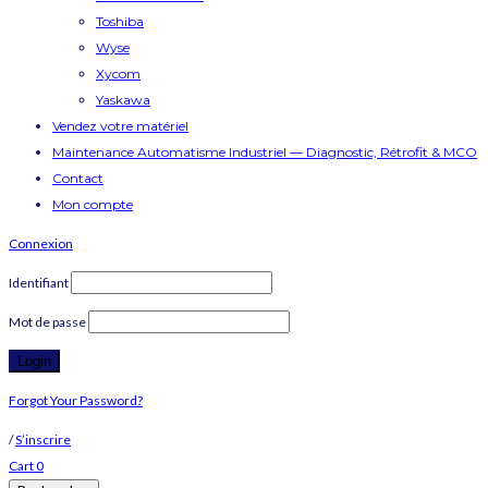
Toshiba
Wyse
Xycom
Yaskawa
Vendez votre matériel
Maintenance Automatisme Industriel — Diagnostic, Rétrofit & MCO
Contact
Mon compte
Connexion
Identifiant
Mot de passe
Forgot Your Password?
/
S’inscrire
Cart
0