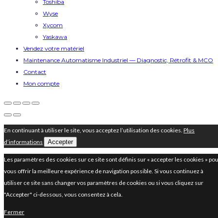
Toshiba
Wyse
Xycom
Yaskawa
Vendez votre matériel
Maintenance Automatisme Industriel — Diagnostic, Rétrofit & MCO
Contact
Mon compte
En continuant à utiliser le site, vous acceptez l’utilisation des cookies.
Plus
d’informations
Accepter
Les paramètres des cookies sur ce site sont définis sur « accepter les cookies » po
vous offrir la meilleure expérience de navigation possible. Si vous continuez à
utiliser ce site sans changer vos paramètres de cookies ou si vous cliquez sur
"Accepter" ci-dessous, vous consentez à cela.
Fermer