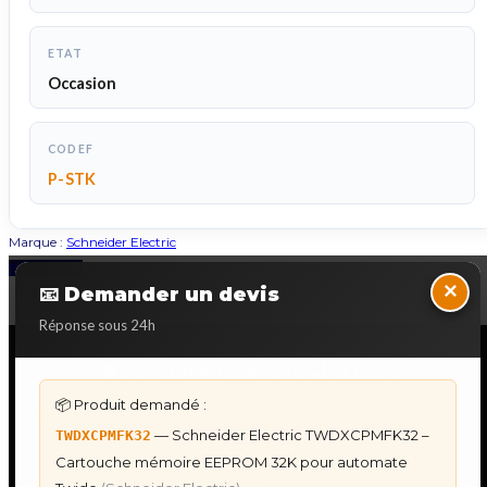
ETAT
Occasion
CODEF
P-STK
Marque :
Schneider Electric
Back to Top
×
📧 Demander un devis
Réponse sous 24h
NOS SERVICES SPECIALISES
📦 Produit demandé :
DÉPANNAGE AUTOMATES
— Schneider Electric TWDXCPMFK32 –
TWDXCPMFK32
Dépannage Siemens S7
Cartouche mémoire EEPROM 32K pour automate
Dépannage Schneider Modicon