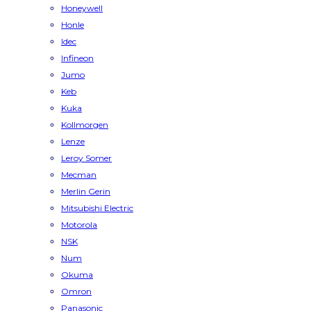
Honeywell
Honle
Idec
Infineon
Jumo
Keb
Kuka
Kollmorgen
Lenze
Leroy Somer
Mecman
Merlin Gerin
Mitsubishi Electric
Motorola
NSK
Num
Okuma
Omron
Panasonic