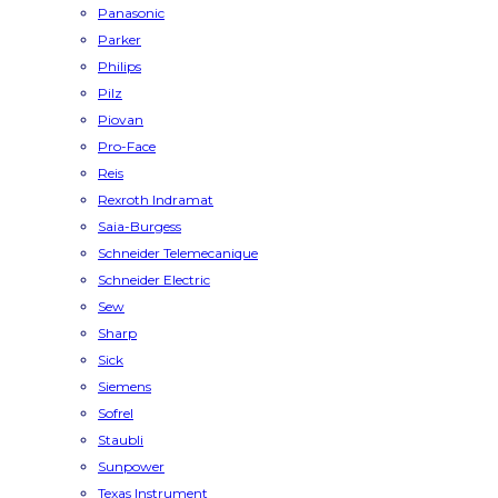
Panasonic
Parker
Philips
Pilz
Piovan
Pro-Face
Reis
Rexroth Indramat
Saia-Burgess
Schneider Telemecanique
Schneider Electric
Sew
Sharp
Sick
Siemens
Sofrel
Staubli
Sunpower
Texas Instrument