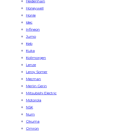
Heidenhain
Honeywell
Honle
Idec
Infineon
Jumo
Keb
Kuka
Kollmorgen
Lenze
Leroy Somer
Mecman
Merlin Gerin
Mitsubishi Electric
Motorola
NSK
Num
Okuma
Omron