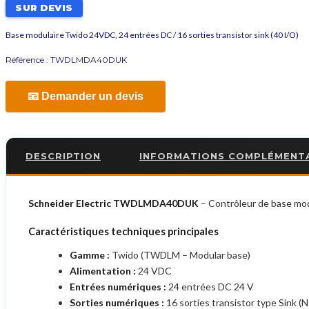
SUR DEVIS
Base modulaire Twido 24VDC, 24 entrées DC / 16 sorties transistor sink (40 I/O)
Référence :
TWDLMDA40DUK
📧 Demander un devis
DESCRIPTION
INFORMATIONS COMPLÉMENT
Schneider Electric TWDLMDA40DUK
– Contrôleur de base mo
Caractéristiques techniques principales
Gamme :
Twido (TWDLM – Modular base)
Alimentation :
24 VDC
Entrées numériques :
24 entrées DC 24 V
Sorties numériques :
16 sorties transistor type Sink (