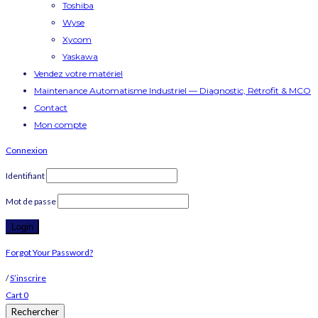
Toshiba
Wyse
Xycom
Yaskawa
Vendez votre matériel
Maintenance Automatisme Industriel — Diagnostic, Rétrofit & MCO
Contact
Mon compte
Connexion
Identifiant
Mot de passe
Forgot Your Password?
/
S’inscrire
Cart
0
Rechercher