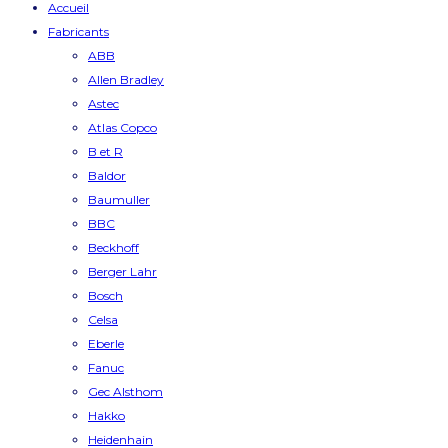
Accueil
Fabricants
ABB
Allen Bradley
Astec
Atlas Copco
B et R
Baldor
Baumuller
BBC
Beckhoff
Berger Lahr
Bosch
Celsa
Eberle
Fanuc
Gec Alsthom
Hakko
Heidenhain