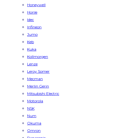
Honeywell
Honle
Idec
Infineon
Jumo
Keb
Kuka
Kollmorgen
Lenze
Leroy Somer
Mecman
Merlin Gerin
Mitsubishi Electric
Motorola
NSK
Num
Okuma
Omron
Panasonic