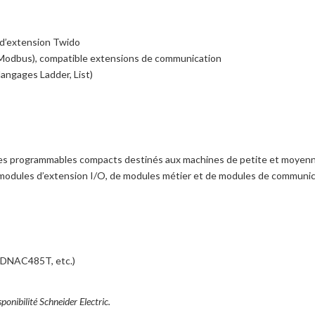
 d’extension Twido
/ Modbus), compatible extensions de communication
angages Ladder, List)
ates programmables compacts destinés aux machines de petite et moyen
modules d’extension I/O, de modules métier et de modules de communica
DNAC485T, etc.)
ponibilité Schneider Electric.