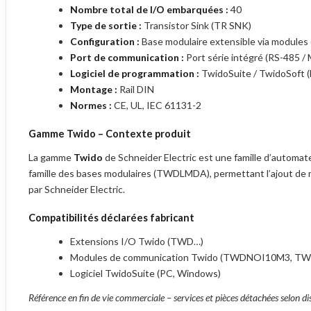
Nombre total de I/O embarquées :
40
Type de sortie :
Transistor Sink (TR SNK)
Configuration :
Base modulaire extensible via modules
Port de communication :
Port série intégré (RS-485 
Logiciel de programmation :
TwidoSuite / TwidoSoft (l
Montage :
Rail DIN
Normes :
CE, UL, IEC 61131-2
Gamme Twido – Contexte produit
La gamme
Twido
de Schneider Electric est une famille d’autom
famille des bases modulaires (TWDLMDA), permettant l’ajout de 
par Schneider Electric.
Compatibilités déclarées fabricant
Extensions I/O Twido (TWD…)
Modules de communication Twido (TWDNOI10M3, TW
Logiciel TwidoSuite (PC, Windows)
Référence en fin de vie commerciale – services et pièces détachées selon dis