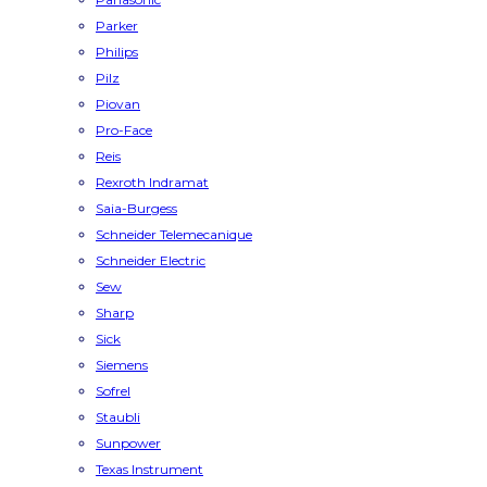
Parker
Philips
Pilz
Piovan
Pro-Face
Reis
Rexroth Indramat
Saia-Burgess
Schneider Telemecanique
Schneider Electric
Sew
Sharp
Sick
Siemens
Sofrel
Staubli
Sunpower
Texas Instrument