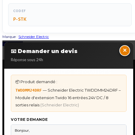
CODEF
P-STK
Marque :
Schneider Electric
Back to Top
×
📧 Demander un devis
Réponse sous 24h
NOS SERVICES SPECIALISES
📦 Produit demandé :
DÉPANNAGE AUTOMATES
— Schneider Electric TWDDMM24DRF –
TWDDMM24DRF
Dépannage Siemens S7
Module d'extension Twido 16 entrées 24V DC / 8
Dépannage Schneider Modicon
sorties relais
(Schneider Electric)
Dépannage Omron Sysmac
Dépannage Mitsubishi Melsec
VOTRE DEMANDE
Dépannage ABB AC500