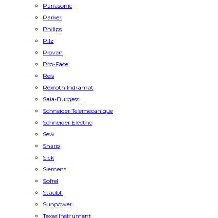
Panasonic
Parker
Philips
Pilz
Piovan
Pro-Face
Reis
Rexroth Indramat
Saia-Burgess
Schneider Telemecanique
Schneider Electric
Sew
Sharp
Sick
Siemens
Sofrel
Staubli
Sunpower
Texas Instrument