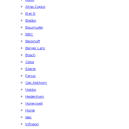
Atlas Copco
B et R
Baldor
Baumuller
BBC
Beckhoff
Berger Lahr
Bosch
Celsa
Eberle
Fanuc
Gec Alsthom
Hakko
Heidenhain
Honeywell
Honle
Idec
Infineon