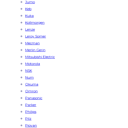
Jumo
Keb
Kuka
Kollmorgen
Lenze
Leroy Somer
Mecman
Merlin Gerin
Mitsubishi Electric
Motorola
NSK
Num
Okuma
Omron
Panasonic
Parker
Philips
Pilz
Piovan