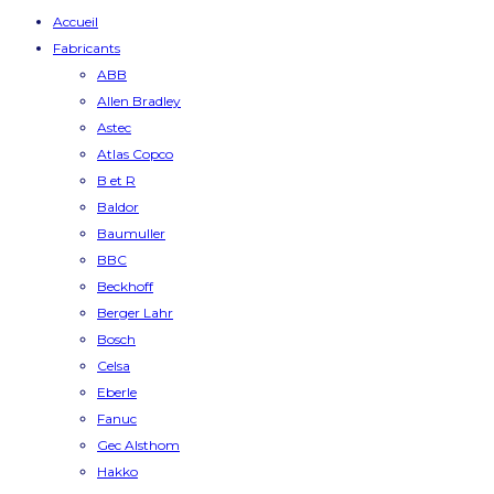
Accueil
Fabricants
ABB
Allen Bradley
Astec
Atlas Copco
B et R
Baldor
Baumuller
BBC
Beckhoff
Berger Lahr
Bosch
Celsa
Eberle
Fanuc
Gec Alsthom
Hakko