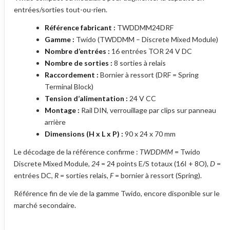
entrées/sorties tout-ou-rien.
Référence fabricant :
TWDDMM24DRF
Gamme :
Twido (TWDDMM – Discrete Mixed Module)
Nombre d’entrées :
16 entrées TOR 24 V DC
Nombre de sorties :
8 sorties à relais
Raccordement :
Bornier à ressort (DRF = Spring
Terminal Block)
Tension d’alimentation :
24 V CC
Montage :
Rail DIN, verrouillage par clips sur panneau
arrière
Dimensions (H x L x P) :
90 x 24 x 70 mm
Le décodage de la référence confirme :
TWDDMM
= Twido
Discrete Mixed Module,
24
= 24 points E/S totaux (16I + 8O),
D
=
entrées DC,
R
= sorties relais,
F
= bornier à ressort (Spring).
Référence fin de vie de la gamme Twido, encore disponible sur le
marché secondaire.