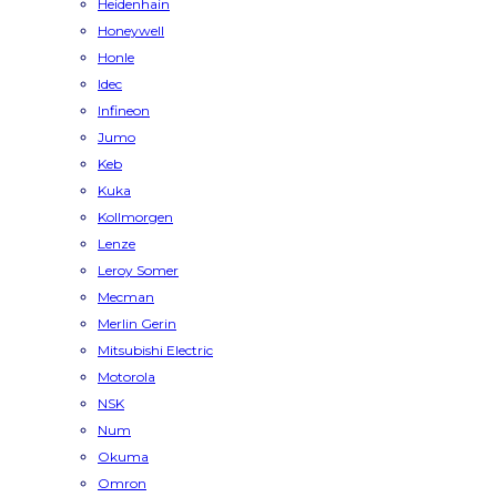
Heidenhain
Honeywell
Honle
Idec
Infineon
Jumo
Keb
Kuka
Kollmorgen
Lenze
Leroy Somer
Mecman
Merlin Gerin
Mitsubishi Electric
Motorola
NSK
Num
Okuma
Omron