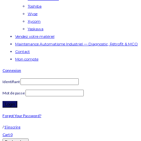
Toshiba
Wyse
Xycom
Yaskawa
Vendez votre matériel
Maintenance Automatisme Industriel — Diagnostic, Rétrofit & MCO
Contact
Mon compte
Connexion
Identifiant
Mot de passe
Forgot Your Password?
/
S’inscrire
Cart
0