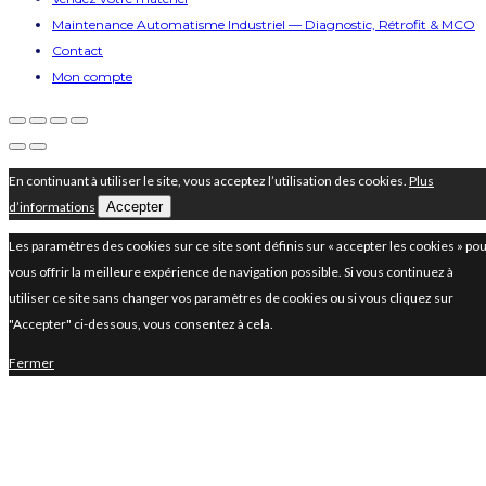
Maintenance Automatisme Industriel — Diagnostic, Rétrofit & MCO
Contact
Mon compte
En continuant à utiliser le site, vous acceptez l’utilisation des cookies.
Plus
d’informations
Accepter
Les paramètres des cookies sur ce site sont définis sur « accepter les cookies » po
vous offrir la meilleure expérience de navigation possible. Si vous continuez à
utiliser ce site sans changer vos paramètres de cookies ou si vous cliquez sur
"Accepter" ci-dessous, vous consentez à cela.
Fermer