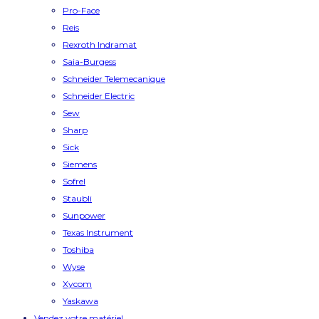
Pro-Face
Reis
Rexroth Indramat
Saia-Burgess
Schneider Telemecanique
Schneider Electric
Sew
Sharp
Sick
Siemens
Sofrel
Staubli
Sunpower
Texas Instrument
Toshiba
Wyse
Xycom
Yaskawa
Vendez votre matériel