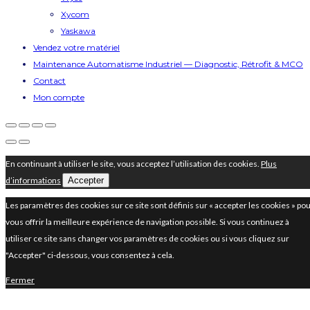
Xycom
Yaskawa
Vendez votre matériel
Maintenance Automatisme Industriel — Diagnostic, Rétrofit & MCO
Contact
Mon compte
En continuant à utiliser le site, vous acceptez l’utilisation des cookies.
Plus
d’informations
Accepter
Les paramètres des cookies sur ce site sont définis sur « accepter les cookies » po
vous offrir la meilleure expérience de navigation possible. Si vous continuez à
utiliser ce site sans changer vos paramètres de cookies ou si vous cliquez sur
"Accepter" ci-dessous, vous consentez à cela.
Fermer