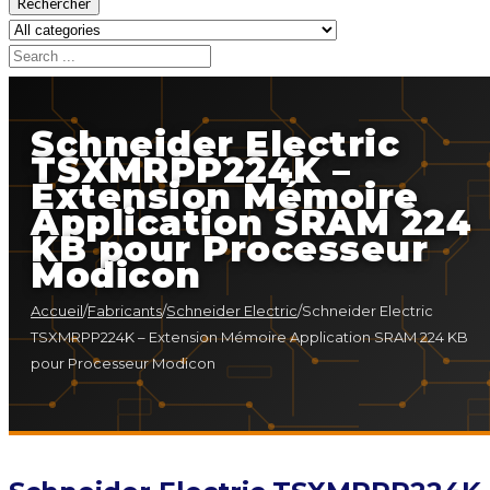
Rechercher
Schneider Electric
TSXMRPP224K –
Extension Mémoire
Application SRAM 224
KB pour Processeur
Modicon
Accueil
/
Fabricants
/
Schneider Electric
/
Schneider Electric
TSXMRPP224K – Extension Mémoire Application SRAM 224 KB
pour Processeur Modicon