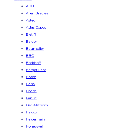
ABB
Allen Bradley
Astec
Atlas Copco
B et R
Baldor
Baumuller
BBC
Beckhoff
Berger Lahr
Bosch
Celsa
Eberle
Fanuc
Gec Alsthom
Hakko
Heidenhain
Honeywell