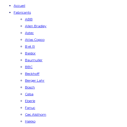
Accueil
Fabricants
ABB
Allen Bradley
Astec
Atlas Copco
B et R
Baldor
Baumuller
BBC
Beckhoff
Berger Lahr
Bosch
Celsa
Eberle
Fanuc
Gec Alsthom
Hakko