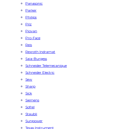
Panasonic
Parker
Philips
Pilz
Piovan
Pro-Face
Reis
Rexroth Indramat
Saia-Burgess
Schneider Telemecanique
Schneider Electric
Sew
Sharp
Sick
Siemens
Sofrel
Staubli
Sunpower
Texas Instrument