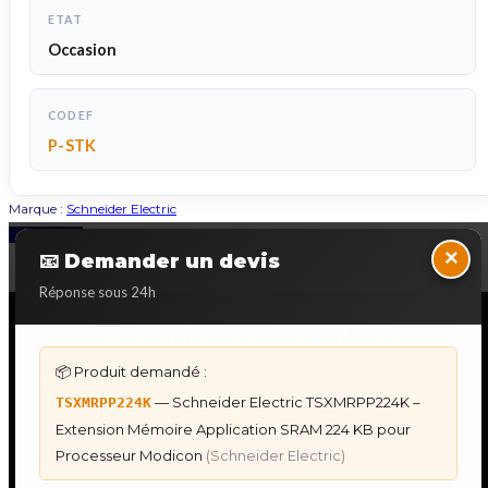
ETAT
Occasion
CODEF
P-STK
Marque :
Schneider Electric
Back to Top
×
📧 Demander un devis
Réponse sous 24h
NOS SERVICES SPECIALISES
📦 Produit demandé :
DÉPANNAGE AUTOMATES
— Schneider Electric TSXMRPP224K –
TSXMRPP224K
Dépannage Siemens S7
Extension Mémoire Application SRAM 224 KB pour
Dépannage Schneider Modicon
Processeur Modicon
(Schneider Electric)
Dépannage Omron Sysmac