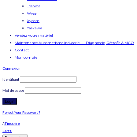
Toshiba
Wyse
Xycom
Yaskawa
Vendez votre matériel
Maintenance Automatisme Industriel — Diagnostic, Rétrofit & MCO
Contact
Mon compte
Connexion
Identifiant
Mot de passe
Forgot Your Password?
/
S’inscrire
Cart
0