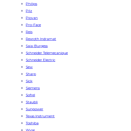
Philips
Pilz
Piovan
Pro-Face
Reis
Rexroth Indramat
Saia-Burgess
Schneider Telemecanique
Schneider Electric
Sew
Sharp
Sick
Siemens
Sofrel
Staubli
Sunpower
Texas Instrument
Toshiba
Wyse