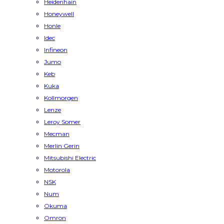
Heidenhain
Honeywell
Honle
Idec
Infineon
Jumo
Keb
Kuka
Kollmorgen
Lenze
Leroy Somer
Mecman
Merlin Gerin
Mitsubishi Electric
Motorola
NSK
Num
Okuma
Omron