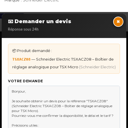
Marque :
Schneider Electric
Back to Top
×
📧 Demander un devis
Réponse sous 24h
NOS SERVICES SPECIALISES
📦 Produit demandé :
DÉPANNAGE AUTOMATES
Dépannage Siemens S7
— Schneider Electric TSXACZ08 – Boîtier de
TSXACZ08
Dépannage Schneider Modicon
réglage analogique pour TSX Micro
(Schneider Electric)
Dépannage Omron Sysmac
Dépannage Mitsubishi Melsec
Dépannage ABB AC500
VOTRE DEMANDE
IHM & PUPITRES
IHM Lauer PCS — Récupération Programme
IHM Lauer GAME & PCS — Programme
Maintenance Automatisme Industriel
★
Recherche & Sourcing piéce rare
●
Toulouse & Sud-Ouest
●
Réparation IHM & tactile
●
Audit de parc industriel
●
Allen-Bradley & Rockwell