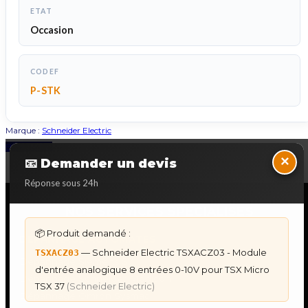
ETAT
Occasion
CODEF
P-STK
Marque :
Schneider Electric
Back to Top
×
📧 Demander un devis
Réponse sous 24h
NOS SERVICES SPECIALISES
📦 Produit demandé :
DÉPANNAGE AUTOMATES
— Schneider Electric TSXACZ03 - Module
TSXACZ03
Dépannage Siemens S7
d'entrée analogique 8 entrées 0-10V pour TSX Micro
Dépannage Schneider Modicon
TSX 37
(Schneider Electric)
Dépannage Omron Sysmac