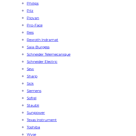
Philips
Pilz
Piovan
Pro-Face
Reis
Rexroth Indramat
Saia-Burgess
Schneider Telemecanique
Schneider Electric
Sew
Sharp
Sick
Siemens
Sofrel
Staubli
Sunpower
Texas Instrument
Toshiba
Wyse