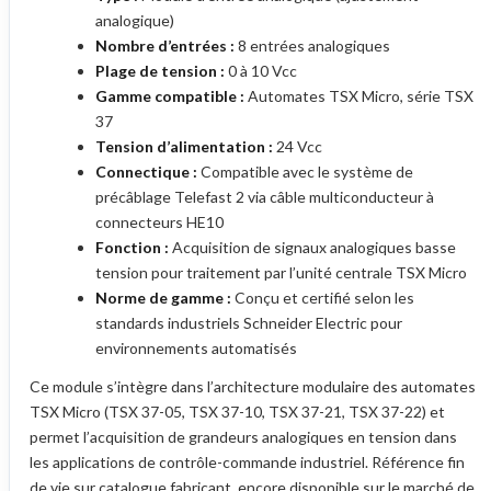
analogique)
Nombre d’entrées :
8 entrées analogiques
Plage de tension :
0 à 10 Vcc
Gamme compatible :
Automates TSX Micro, série TSX
37
Tension d’alimentation :
24 Vcc
Connectique :
Compatible avec le système de
précâblage Telefast 2 via câble multiconducteur à
connecteurs HE10
Fonction :
Acquisition de signaux analogiques basse
tension pour traitement par l’unité centrale TSX Micro
Norme de gamme :
Conçu et certifié selon les
standards industriels Schneider Electric pour
environnements automatisés
Ce module s’intègre dans l’architecture modulaire des automates
TSX Micro (TSX 37-05, TSX 37-10, TSX 37-21, TSX 37-22) et
permet l’acquisition de grandeurs analogiques en tension dans
les applications de contrôle-commande industriel. Référence fin
de vie sur catalogue fabricant, encore disponible sur le marché de