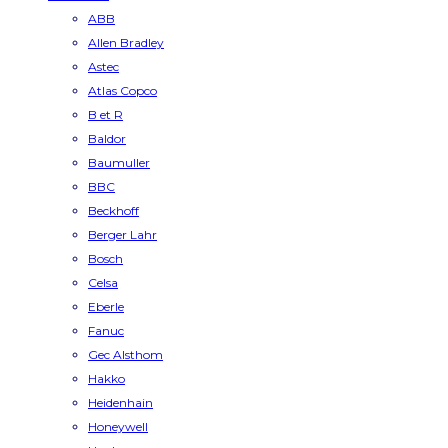
ABB
Allen Bradley
Astec
Atlas Copco
B et R
Baldor
Baumuller
BBC
Beckhoff
Berger Lahr
Bosch
Celsa
Eberle
Fanuc
Gec Alsthom
Hakko
Heidenhain
Honeywell