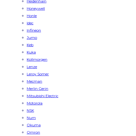
Heidenhain
Honeywell
Honle
Idec
Infineon
Jumo
Keb
Kuka
Kollmorgen
Lenze
Leroy Somer
Mecman
Merlin Gerin
Mitsubishi Electric
Motorola
NSK
Num
Okuma
Omron