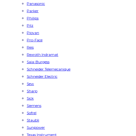
Panasonic
Parker
Philips
Pilz
Piovan
Pro-Face
Reis
Rexroth Indramat
Saia-Burgess
Schneider Telemecanique
Schneider Electric
Sew
Sharp
Sick
Siemens
Sofrel
Staubli
Sunpower
Texas Instrument