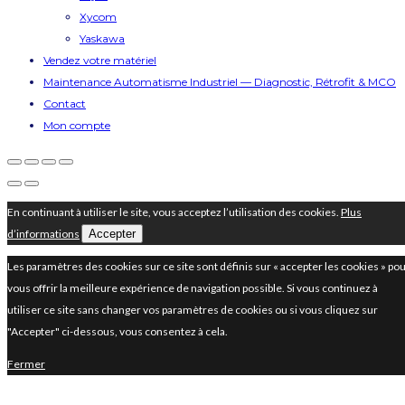
Xycom
Yaskawa
Vendez votre matériel
Maintenance Automatisme Industriel — Diagnostic, Rétrofit & MCO
Contact
Mon compte
En continuant à utiliser le site, vous acceptez l’utilisation des cookies.
Plus
d’informations
Accepter
Les paramètres des cookies sur ce site sont définis sur « accepter les cookies » po
vous offrir la meilleure expérience de navigation possible. Si vous continuez à
utiliser ce site sans changer vos paramètres de cookies ou si vous cliquez sur
"Accepter" ci-dessous, vous consentez à cela.
Fermer