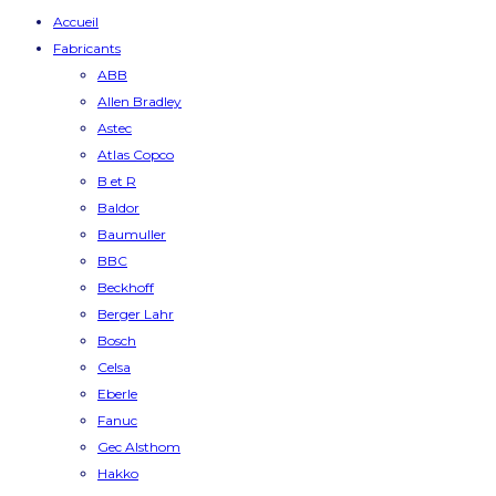
Accueil
Fabricants
ABB
Allen Bradley
Astec
Atlas Copco
B et R
Baldor
Baumuller
BBC
Beckhoff
Berger Lahr
Bosch
Celsa
Eberle
Fanuc
Gec Alsthom
Hakko