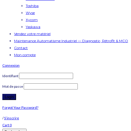
Toshiba
Wyse
Xycom
Yaskawa
Vendez votre matériel
Maintenance Automatisme Industriel — Diagnostic, Rétrofit & MCO
Contact
Mon compte
Connexion
Identifiant
Mot de passe
Forgot Your Password?
/
S’inscrire
Cart
0