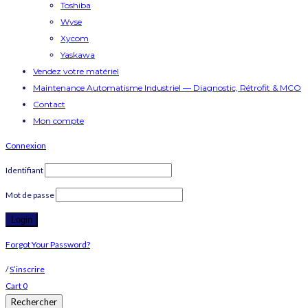
Toshiba
Wyse
Xycom
Yaskawa
Vendez votre matériel
Maintenance Automatisme Industriel — Diagnostic, Rétrofit & MCO
Contact
Mon compte
Connexion
Identifiant
Mot de passe
Forgot Your Password?
/
S’inscrire
Cart
0
Rechercher