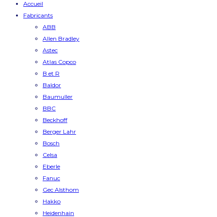
Accueil
Fabricants
ABB
Allen Bradley
Astec
Atlas Copco
B et R
Baldor
Baumuller
BBC
Beckhoff
Berger Lahr
Bosch
Celsa
Eberle
Fanuc
Gec Alsthom
Hakko
Heidenhain