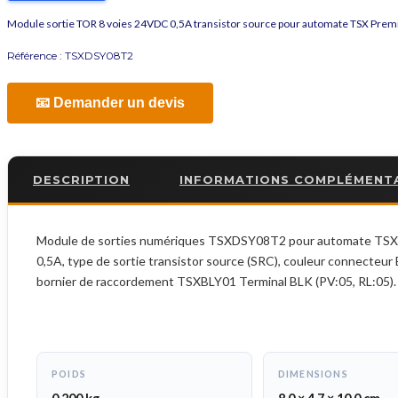
Module sortie TOR 8 voies 24VDC 0,5A transistor source pour automate TSX Pre
Référence :
TSXDSY08T2
📧 Demander un devis
DESCRIPTION
INFORMATIONS COMPLÉMENT
Module de sorties numériques TSXDSY08T2 pour automate TSX Prem
0,5A, type de sortie transistor source (SRC), couleur connecteu
bornier de raccordement TSXBLY01 Terminal BLK (PV:05, RL:05). 
POIDS
DIMENSIONS