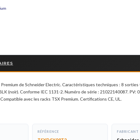
mium
AIRES
ium de Schneider Electric. Caractéristiques techniques : 8 sorties to
r BLK (noir). Conforme IEC 1131-2. Numéro de série : 21022140087. PV:
Compatible avec les racks TSX Premium. Certifications CE, UL.
RÉFÉRENCE
FABRICANT