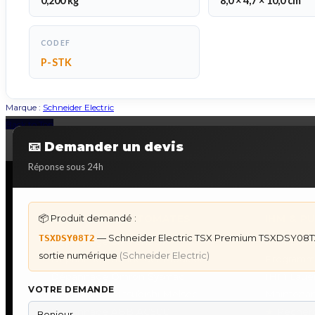
0,200 kg
8,0 × 4,7 × 10,0 cm
CODEF
P-STK
Marque :
Schneider Electric
Back to Top
📧 Demander un devis
Réponse sous 24h
📦 Produit demandé :
DÉPANNAGE AUTOMATES
IHM & P
— Schneider Electric TSX Premium TSXDSY08T
TSXDSY08T2
Dépannage Siemens S7
IHM Lauer
sortie numérique
(Schneider Electric)
Dépannage Schneider Modicon
Programm
Dépannage Omron Sysmac
IHM Laue
VOTRE DEMANDE
Dépannage Mitsubishi Melsec
Maintenan
Dépannage ABB AC500
★
Recherc