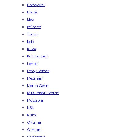
Honeywell
Honle
Idec
Infineon
Jumo
Keb
Kuka
Kollmorgen
Lenze
Leroy Somer
Mecman
Merlin Gerin
Mitsubishi Electric
Motorola
NSK
Num
Okuma
Omron
Panasonic