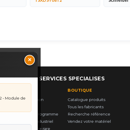
TSXDSY08T2
Schneider 
×
NOS SERVICES SPECIALISES
UPITRES
BOUTIQUE
2 - Module de
 PCS — Récupération
Catalogue produits
e
Tous les fabricants
r GAME & PCS — Programme
Recherche référence
ce Automatisme Industriel
Vendez votre matériel
he & Sourcing piéce rare