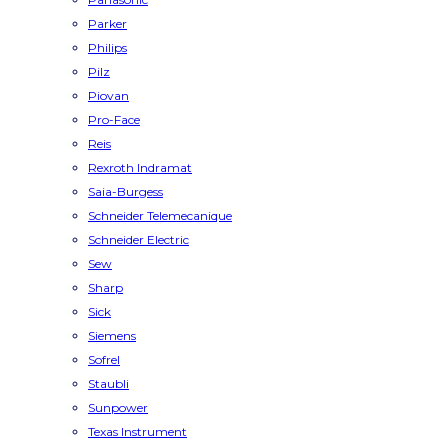
Parker
Philips
Pilz
Piovan
Pro-Face
Reis
Rexroth Indramat
Saia-Burgess
Schneider Telemecanique
Schneider Electric
Sew
Sharp
Sick
Siemens
Sofrel
Staubli
Sunpower
Texas Instrument