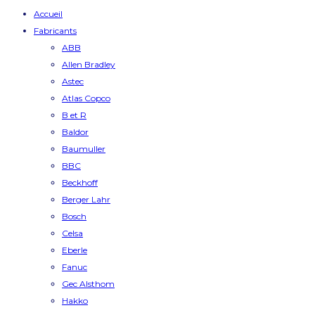
Accueil
Fabricants
ABB
Allen Bradley
Astec
Atlas Copco
B et R
Baldor
Baumuller
BBC
Beckhoff
Berger Lahr
Bosch
Celsa
Eberle
Fanuc
Gec Alsthom
Hakko