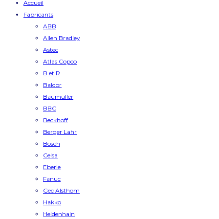
Accueil
Fabricants
ABB
Allen Bradley
Astec
Atlas Copco
B et R
Baldor
Baumuller
BBC
Beckhoff
Berger Lahr
Bosch
Celsa
Eberle
Fanuc
Gec Alsthom
Hakko
Heidenhain