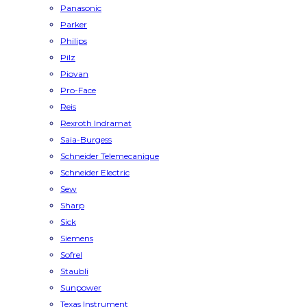
Panasonic
Parker
Philips
Pilz
Piovan
Pro-Face
Reis
Rexroth Indramat
Saia-Burgess
Schneider Telemecanique
Schneider Electric
Sew
Sharp
Sick
Siemens
Sofrel
Staubli
Sunpower
Texas Instrument