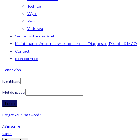
Toshiba
Wyse
Xycom
Yaskawa
Vendez votre matériel
Maintenance Automatisme Industriel — Diagnostic, Rétrofit & MCO
Contact
Mon compte
Connexion
Identifiant
Mot de passe
Forgot Your Password?
/
S’inscrire
Cart
0