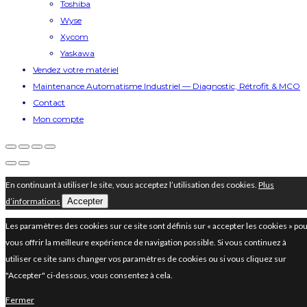
Toshiba
Wyse
Xycom
Yaskawa
Vendez votre matériel
Maintenance Automatisme Industriel — Diagnostic, Rétrofit & MCO
Contact
Mon compte
En continuant à utiliser le site, vous acceptez l’utilisation des cookies.
Plus
d’informations
Accepter
Les paramètres des cookies sur ce site sont définis sur « accepter les cookies » po
vous offrir la meilleure expérience de navigation possible. Si vous continuez à
utiliser ce site sans changer vos paramètres de cookies ou si vous cliquez sur
"Accepter" ci-dessous, vous consentez à cela.
Fermer