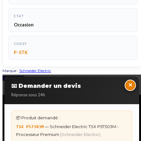
ETAT
Occasion
CODEF
P-STK
Marque :
Schneider Electric
Back to Top
×
📧 Demander un devis
Réponse sous 24h
NOS SERVICES SPECIALISES
📦 Produit demandé :
DÉPANNAGE AUTOMATES
— Schneider Electric TSX P57303M -
TSX P57303M
Dépannage Siemens S7
Processeur Premium
(Schneider Electric)
Dépannage Schneider Modicon