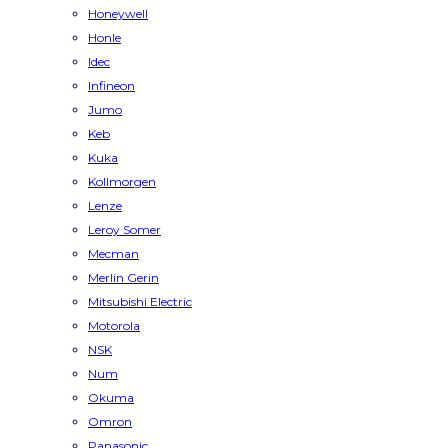
Honeywell
Honle
Idec
Infineon
Jumo
Keb
Kuka
Kollmorgen
Lenze
Leroy Somer
Mecman
Merlin Gerin
Mitsubishi Electric
Motorola
NSK
Num
Okuma
Omron
Panasonic