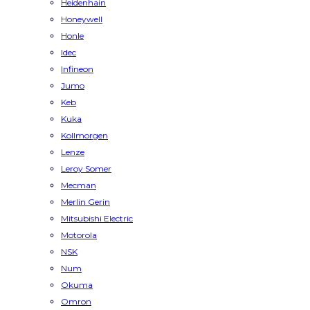
Heidenhain
Honeywell
Honle
Idec
Infineon
Jumo
Keb
Kuka
Kollmorgen
Lenze
Leroy Somer
Mecman
Merlin Gerin
Mitsubishi Electric
Motorola
NSK
Num
Okuma
Omron