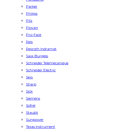
Parker
Philips
Pilz
Piovan
Pro-Face
Reis
Rexroth Indramat
Saia-Burgess
Schneider Telemecanique
Schneider Electric
Sew
Sharp
Sick
Siemens
Sofrel
Staubli
Sunpower
Texas Instrument