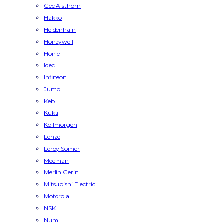
Gec Alsthom
Hakko
Heidenhain
Honeywell
Honle
Idec
Infineon
Jumo
Keb
Kuka
Kollmorgen
Lenze
Leroy Somer
Mecman
Merlin Gerin
Mitsubishi Electric
Motorola
NSK
Num