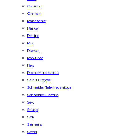
Okuma
Omron
Panasonic
Parker
Philips
Pilz
Piovan
Pro-Face
Reis
Rexroth Indramat
Saia-Burgess
Schneider Telemecanique
Schneider Electric
Sew
Sharp
Sick
Siemens
Sofrel