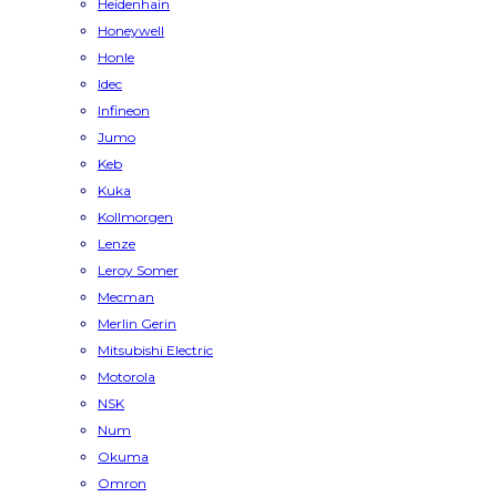
Heidenhain
Honeywell
Honle
Idec
Infineon
Jumo
Keb
Kuka
Kollmorgen
Lenze
Leroy Somer
Mecman
Merlin Gerin
Mitsubishi Electric
Motorola
NSK
Num
Okuma
Omron