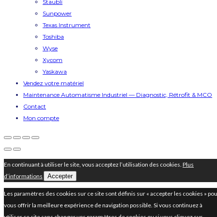
Staubli
Sunpower
Texas Instrument
Toshiba
Wyse
Xycom
Yaskawa
Vendez votre matériel
Maintenance Automatisme Industriel — Diagnostic, Rétrofit & MCO
Contact
Mon compte
En continuant à utiliser le site, vous acceptez l’utilisation des cookies.
Plus
d’informations
Accepter
Les paramètres des cookies sur ce site sont définis sur « accepter les cookies » po
vous offrir la meilleure expérience de navigation possible. Si vous continuez à
utiliser ce site sans changer vos paramètres de cookies ou si vous cliquez sur