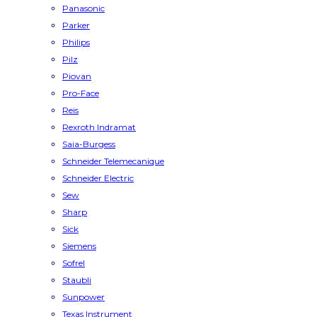
Panasonic
Parker
Philips
Pilz
Piovan
Pro-Face
Reis
Rexroth Indramat
Saia-Burgess
Schneider Telemecanique
Schneider Electric
Sew
Sharp
Sick
Siemens
Sofrel
Staubli
Sunpower
Texas Instrument