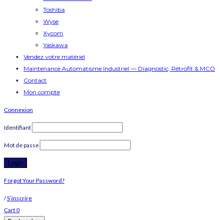
Toshiba
Wyse
Xycom
Yaskawa
Vendez votre matériel
Maintenance Automatisme Industriel — Diagnostic, Rétrofit & MCO
Contact
Mon compte
Connexion
Identifiant
Mot de passe
Forgot Your Password?
/
S’inscrire
Cart
0