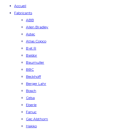
Accueil
Fabricants
ABB
Allen Bradley
Astec
Atlas Copco
B et R
Baldor
Baumuller
BBC
Beckhoff
Berger Lahr
Bosch
Celsa
Eberle
Fanuc
Gec Alsthom
Hakko