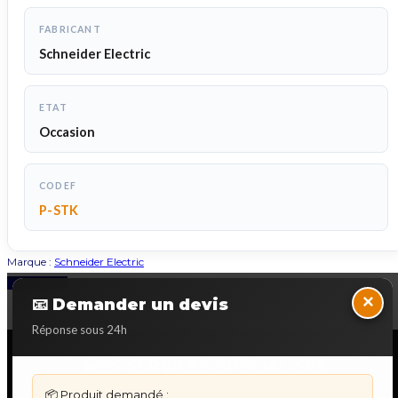
FABRICANT
Schneider Electric
ETAT
Occasion
CODEF
P-STK
Marque :
Schneider Electric
Back to Top
×
📧 Demander un devis
Réponse sous 24h
NOS SERVICES SPECIALISES
📦 Produit demandé :