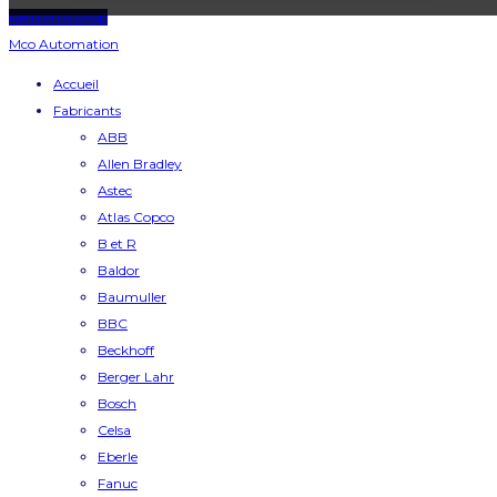
Return to Shop
Mco Automation
Accueil
Fabricants
ABB
Allen Bradley
Astec
Atlas Copco
B et R
Baldor
Baumuller
BBC
Beckhoff
Berger Lahr
Bosch
Celsa
Eberle
Fanuc