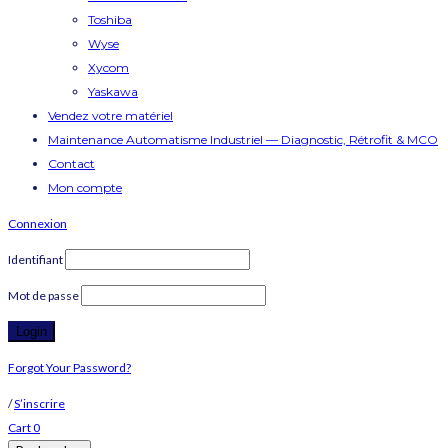
Toshiba
Wyse
Xycom
Yaskawa
Vendez votre matériel
Maintenance Automatisme Industriel — Diagnostic, Rétrofit & MCO
Contact
Mon compte
Connexion
Identifiant
Mot de passe
Forgot Your Password?
/
S’inscrire
Cart
0