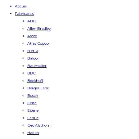
Accueil
Fabricants
ABB
Allen Bradley
Astec
Atlas Copco
B et R
Baldor
Baumuller
BBC
Beckhoff
Berger Lahr
Bosch
Celsa
Eberle
Fanuc
Gec Alsthom
Hakko