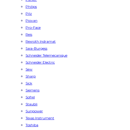
Philips
Pilz
Piovan
Pro-Face
Reis
Rexroth Indramat
Saia-Burgess
Schneider Telemecanique
Schneider Electric
Sew
Sharp
Sick
Siemens
Sofrel
Staubli
Sunpower
Texas Instrument
Toshiba