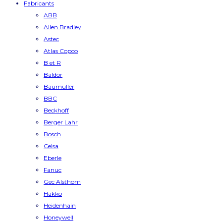
Fabricants
ABB
Allen Bradley
Astec
Atlas Copco
B et R
Baldor
Baumuller
BBC
Beckhoff
Berger Lahr
Bosch
Celsa
Eberle
Fanuc
Gec Alsthom
Hakko
Heidenhain
Honeywell