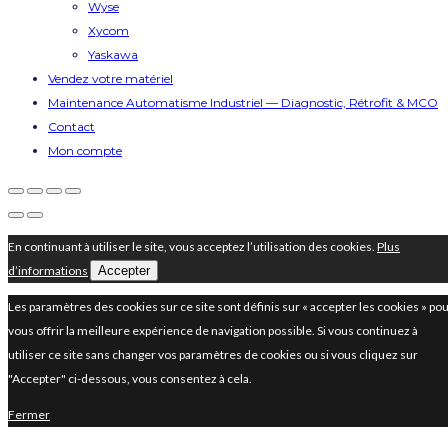
Wyse
Xycom
Yaskawa
Vendez votre matériel
Maintenance Automatisme Industriel — Diagnostic, Rétrofit & MCO
Contact
Mon compte
En continuant à utiliser le site, vous acceptez l’utilisation des cookies.
Plus
d’informations
Accepter
Les paramètres des cookies sur ce site sont définis sur « accepter les cookies » po
vous offrir la meilleure expérience de navigation possible. Si vous continuez à
utiliser ce site sans changer vos paramètres de cookies ou si vous cliquez sur
"Accepter" ci-dessous, vous consentez à cela.
Fermer