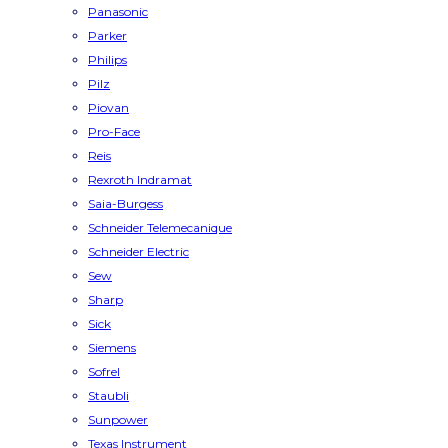
Panasonic
Parker
Philips
Pilz
Piovan
Pro-Face
Reis
Rexroth Indramat
Saia-Burgess
Schneider Telemecanique
Schneider Electric
Sew
Sharp
Sick
Siemens
Sofrel
Staubli
Sunpower
Texas Instrument