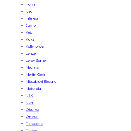
Honle
Idec
Infineon
Jumo
Keb
Kuka
Kollmorgen
Lenze
Leroy Somer
Mecman
Merlin Gerin
Mitsubishi Electric
Motorola
NSK
Num
Okuma
Omron
Panasonic
Parker