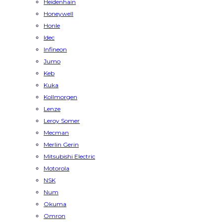
Heidenhain
Honeywell
Honle
Idec
Infineon
Jumo
Keb
Kuka
Kollmorgen
Lenze
Leroy Somer
Mecman
Merlin Gerin
Mitsubishi Electric
Motorola
NSK
Num
Okuma
Omron