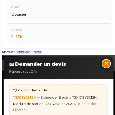
ETAT
Occasion
CODEF
P-STK
Marque :
Schneider Electric
Back to Top
×
📧 Demander un devis
Réponse sous 24h
NOS SERVICES SPECIALISES
📦 Produit demandé :
DÉPANNAGE AUTOMATES
— Schneider Electric TSX DSY32T2K -
TSXDSY32T2K
Dépannage Siemens S7
Module de sorties TOR 32 voies 24VDC
(Schneider
Dépannage Schneider Modicon
Electric)
Dépannage Omron Sysmac